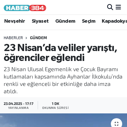
Nöbetçi Eczaneler
Nevşehir
Siyaset
Gündem
Seçim
Kapadoky
Hava Durumu
HABERLER
GÜNDEM
23 Nisan’da veliler yarıştı,
Trafik Durumu
öğrenciler eğlendi
Süper Lig Puan Durumu ve Fikstür
23 Nisan Ulusal Egemenlik ve Çocuk Bayramı
kutlamaları kapsamında Ayhanlar İlkokulu’nda
Tüm Manşetler
renkli ve eğlenceli bir etkinliğe daha imza
atıldı.
Son Dakika Haberleri
23.04.2025 - 17:17
1 DK
Haber Arşivi
YAYINLANMA
OKUNMA SÜRESI