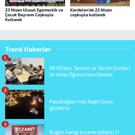
23 Nisan Ulusal Egemenlik ve
Kardelen’de 23 Nisan
Çocuk Bayramı Coşkuyla
coşkuyla kutlandı
Kutlandı
Trend Haberler
1
NEVÜ’den Tanıtım ve Tercih Günleri
ile Aday Öğrencilere Destek
2
Paşabağları'nda Night Glow
gösterisi
3
Bugün hangi eczane nöbetçi (1