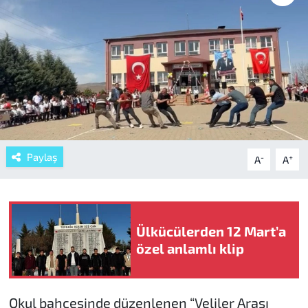
Paylaş
-
+
A
A
Ülkücülerden 12 Mart’a
özel anlamlı klip
Okul bahçesinde düzenlenen “Veliler Arası