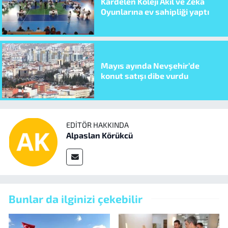
Kardelen Koleji Akıl ve Zeka
Oyunlarına ev sahipliği yaptı
Mayıs ayında Nevşehir’de
konut satışı dibe vurdu
EDITÖR HAKKINDA
Alpaslan Körükcü
Bunlar da ilginizi çekebilir