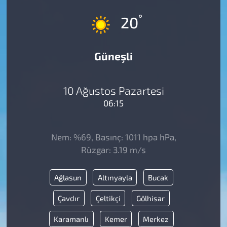
°
20
Güneşli
10 Ağustos Pazartesi
06:15
Nem: %69, Basınç: 1011 hpa hPa,
Rüzgar: 3.19 m/s
Ağlasun
Altınyayla
Bucak
Çavdır
Çeltikçi
Gölhisar
Karamanlı
Kemer
Merkez