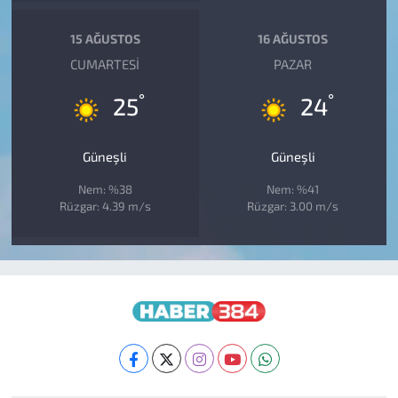
15 AĞUSTOS
16 AĞUSTOS
CUMARTESI
PAZAR
°
°
25
24
Güneşli
Güneşli
Nem: %38
Nem: %41
Rüzgar: 4.39 m/s
Rüzgar: 3.00 m/s