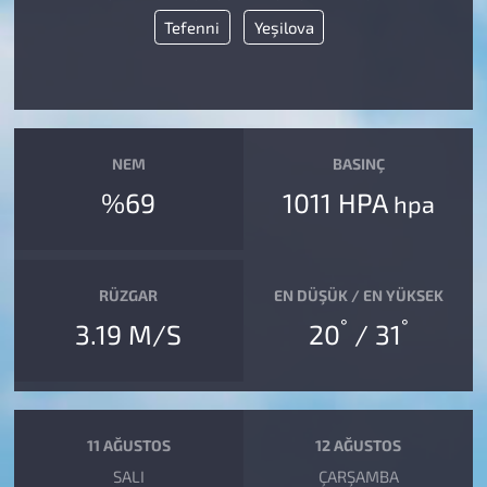
Tefenni
Yeşilova
NEM
BASINÇ
%69
1011 HPA
hpa
RÜZGAR
EN DÜŞÜK / EN YÜKSEK
°
°
3.19 M/S
20
/ 31
11 AĞUSTOS
12 AĞUSTOS
SALI
ÇARŞAMBA