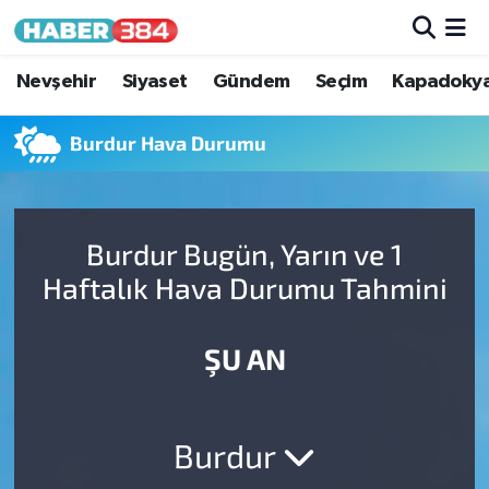
Nöbetçi Eczaneler
Nevşehir
Siyaset
Gündem
Seçim
Kapadoky
Hava Durumu
Burdur Hava Durumu
Trafik Durumu
Burdur Bugün, Yarın ve 1
Süper Lig Puan Durumu ve Fikstür
Haftalık Hava Durumu Tahmini
Tüm Manşetler
ŞU AN
Son Dakika Haberleri
Haber Arşivi
Burdur