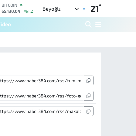
°
BITCOIN
21
Beyoğlu
65.130,04
%1.2
DOLAR
47,7436
%0.18
ideo
EURO
55,2510
%0.32
STERLİN
64,4811
%0.38
GRAM ALTIN
6648.99
%2.59
BİST100
13.773
%-19