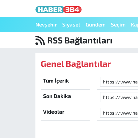
Nöbetçi Eczaneler
Nevşehir
Siyaset
Gündem
Seçim
Ka
RSS Bağlantıları
Hava Durumu
Trafik Durumu
Genel Bağlantılar
Süper Lig Puan Durumu ve Fikstür
Tüm İçerik
Tüm Manşetler
Son Dakika
Son Dakika Haberleri
Videolar
Haber Arşivi