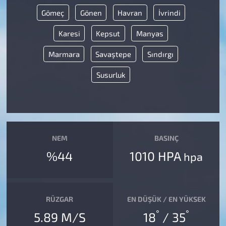
Gömeç
Gönen
Havran
İvrindi
Karesi
Kepsut
Manyas
Marmara
Savaştepe
Sındırgı
Susurluk
NEM
BASINÇ
%44
1010 HPA
hpa
RÜZGAR
EN DÜŞÜK / EN YÜKSEK
°
°
5.89 M/S
18
/ 35