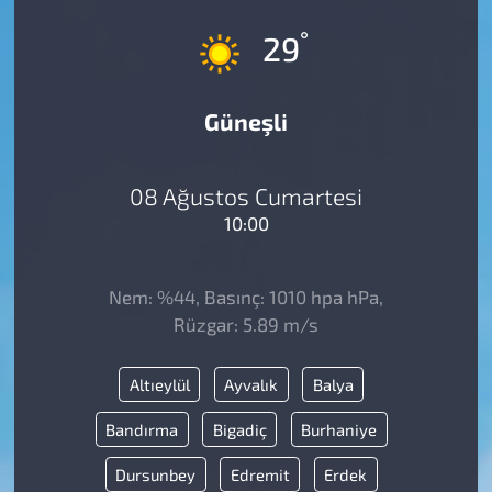
°
29
Güneşli
08 Ağustos Cumartesi
10:00
Nem: %44, Basınç: 1010 hpa hPa,
Rüzgar: 5.89 m/s
Altıeylül
Ayvalık
Balya
Bandırma
Bigadiç
Burhaniye
Dursunbey
Edremit
Erdek