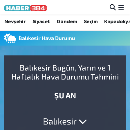
Nöbetçi Eczaneler
Nevşehir
Siyaset
Gündem
Seçim
Kapadoky
Hava Durumu
Balıkesir Hava Durumu
Trafik Durumu
Balıkesir Bugün, Yarın ve 1
Süper Lig Puan Durumu ve Fikstür
Haftalık Hava Durumu Tahmini
Tüm Manşetler
ŞU AN
Son Dakika Haberleri
Haber Arşivi
Balıkesir