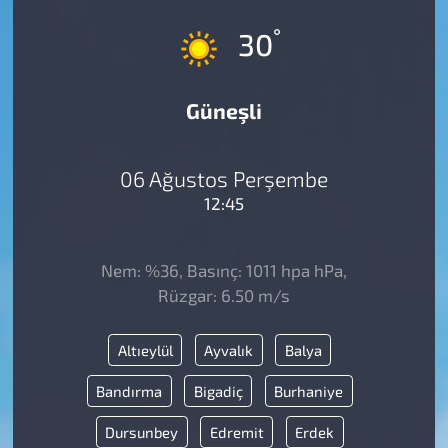
°
30
Güneşli
06 Ağustos Perşembe
12:45
Nem: %36, Basınç: 1011 hpa hPa,
Rüzgar: 6.50 m/s
Altıeylül
Ayvalık
Balya
Bandırma
Bigadiç
Burhaniye
Dursunbey
Edremit
Erdek