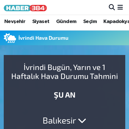
Nöbetçi Eczaneler
Nevşehir
Siyaset
Gündem
Seçim
Kapadoky
Hava Durumu
İvrindi Hava Durumu
Trafik Durumu
İvrindi Bugün, Yarın ve 1
Süper Lig Puan Durumu ve Fikstür
Haftalık Hava Durumu Tahmini
Tüm Manşetler
ŞU AN
Son Dakika Haberleri
Haber Arşivi
Balıkesir