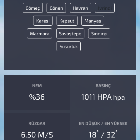
Gömeç
Gönen
Havran
İvrindi
Karesi
Kepsut
Manyas
Marmara
Savaştepe
Sındırgı
Susurluk
NEM
BASINÇ
%36
1011 HPA
hpa
RÜZGAR
EN DÜŞÜK / EN YÜKSEK
°
°
6.50 M/S
18
/ 32