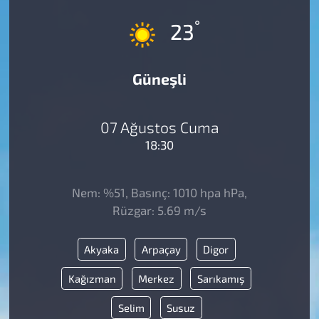
°
23
Güneşli
07 Ağustos Cuma
18:30
Nem: %51, Basınç: 1010 hpa hPa,
Rüzgar: 5.69 m/s
Akyaka
Arpaçay
Digor
Kağızman
Merkez
Sarıkamış
Selim
Susuz