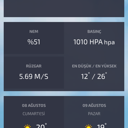
NEM
BASINÇ
%51
1010 HPA
hpa
RÜZGAR
EN DÜŞÜK / EN YÜKSEK
°
°
5.69 M/S
12
/ 26
08 AĞUSTOS
09 AĞUSTOS
CUMARTESI
PAZAR
°
°
20
19