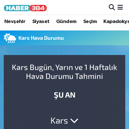
Nöbetçi Eczaneler
Nevşehir
Siyaset
Gündem
Seçim
Kapadoky
Hava Durumu
Kars Hava Durumu
Trafik Durumu
Kars Bugün, Yarın ve 1 Haftalık
Süper Lig Puan Durumu ve Fikstür
Hava Durumu Tahmini
Tüm Manşetler
ŞU AN
Son Dakika Haberleri
Haber Arşivi
Kars