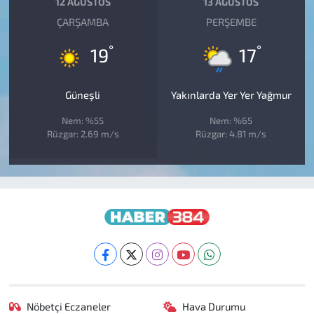
12 AĞUSTOS
13 AĞUSTOS
ÇARŞAMBA
PERŞEMBE
°
°
19
17
Güneşli
Yakınlarda Yer Yer Yağmur
Nem: %55
Nem: %65
Rüzgar: 2.69 m/s
Rüzgar: 4.81 m/s
Nöbetçi Eczaneler
Hava Durumu