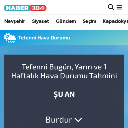
Nöbetçi Eczaneler
Nevşehir
Siyaset
Gündem
Seçim
Kapadoky
Hava Durumu
Tefenni Hava Durumu
Trafik Durumu
Tefenni Bugün, Yarın ve 1
Süper Lig Puan Durumu ve Fikstür
Haftalık Hava Durumu Tahmini
Tüm Manşetler
ŞU AN
Son Dakika Haberleri
Haber Arşivi
Burdur