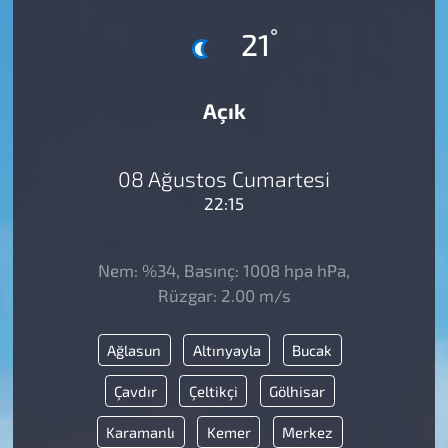
°
21
Açık
08 Ağustos Cumartesi
22:15
Nem: %34, Basınç: 1008 hpa hPa,
Rüzgar: 2.00 m/s
Ağlasun
Altınyayla
Bucak
Çavdır
Çeltikçi
Gölhisar
Karamanlı
Kemer
Merkez