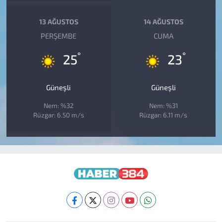
13 AĞUSTOS
14 AĞUSTOS
PERŞEMBE
CUMA
°
°
25
23
Güneşli
Güneşli
Nem: %32
Nem: %31
Rüzgar: 6.50 m/s
Rüzgar: 6.11 m/s