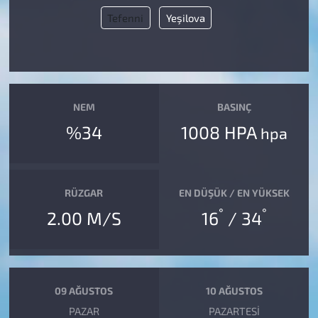
Tefenni
Yeşilova
NEM
BASINÇ
%34
1008 HPA
hpa
RÜZGAR
EN DÜŞÜK / EN YÜKSEK
°
°
2.00 M/S
16
/ 34
09 AĞUSTOS
10 AĞUSTOS
PAZAR
PAZARTESI