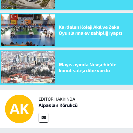
Kardelen Koleji Akıl ve Zeka
Oyunlarına ev sahipliği yaptı
Mayıs ayında Nevşehir’de
konut satışı dibe vurdu
EDITÖR HAKKINDA
Alpaslan Körükcü