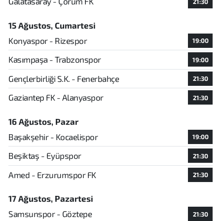
Galatasaray - Çorum FK
21:30
15 Ağustos, Cumartesi
Konyaspor - Rizespor
19:00
Kasımpaşa - Trabzonspor
19:00
Gençlerbirliği S.K. - Fenerbahçe
21:30
Gaziantep FK - Alanyaspor
21:30
16 Ağustos, Pazar
Başakşehir - Kocaelispor
19:00
Beşiktaş - Eyüpspor
21:30
Amed - Erzurumspor FK
21:30
17 Ağustos, Pazartesi
Samsunspor - Göztepe
21:30