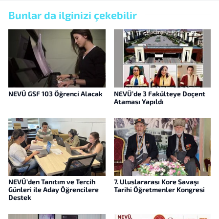
Bunlar da ilginizi çekebilir
NEVÜ GSF 103 Öğrenci Alacak
NEVÜ’de 3 Fakülteye Doçent
Ataması Yapıldı
NEVÜ’den Tanıtım ve Tercih
7. Uluslararası Kore Savaşı
Günleri ile Aday Öğrencilere
Tarihi Öğretmenler Kongresi
Destek