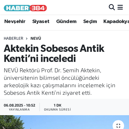
Nöbetçi Eczaneler
Nevşehir
Siyaset
Gündem
Seçim
Kapadoky
Hava Durumu
HABERLER
NEVÜ
Aktekin Sobesos Antik
Trafik Durumu
Kenti’ni inceledi
Süper Lig Puan Durumu ve Fikstür
NEVÜ Rektörü Prof. Dr. Semih Aktekin,
üniversitenin bilimsel öncülüğündeki
Tüm Manşetler
arkeolojik kazı çalışmalarını incelemek için
Sobesos Antik Kenti’ni ziyaret etti.
Son Dakika Haberleri
06.08.2025 - 10:52
1 DK
Haber Arşivi
YAYINLANMA
OKUNMA SÜRESI