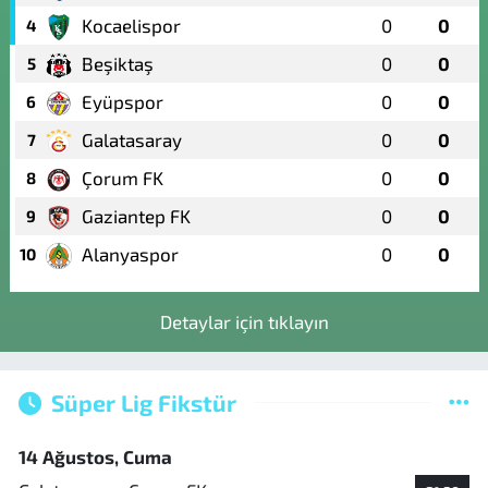
Kocaelispor
0
0
4
Beşiktaş
0
0
5
Eyüpspor
0
0
6
Galatasaray
0
0
7
Çorum FK
0
0
8
Gaziantep FK
0
0
9
Alanyaspor
0
0
10
Detaylar için tıklayın
Süper Lig Fikstür
14 Ağustos, Cuma