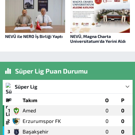
NEVÜ ile NERO İş Birliği Yaptı
NEVÜ, Magna Charta
Universitatum'da Yerini Aldı
Süper Lig Puan Durumu
Süper Lig
#
Takım
O
P
Amed
0
0
1
Erzurumspor FK
0
0
2
Başakşehir
0
0
3