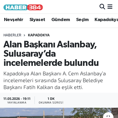
Nöbetçi Eczaneler
Nevşehir
Siyaset
Gündem
Seçim
Kapadoky
Hava Durumu
HABERLER
KAPADOKYA
Alan Başkanı Aslanbay,
Trafik Durumu
Sulusaray’da
Süper Lig Puan Durumu ve Fikstür
incelemelerde bulundu
Kapadokya Alan Başkanı A. Cem Aslanbay’a
Tüm Manşetler
incelemeleri sırasında Sulusaray Belediye
Başkanı Fatih Kalkan da eşlik etti.
Son Dakika Haberleri
11.05.2026 - 19:11
1 DK
Haber Arşivi
YAYINLANMA
OKUNMA SÜRESI