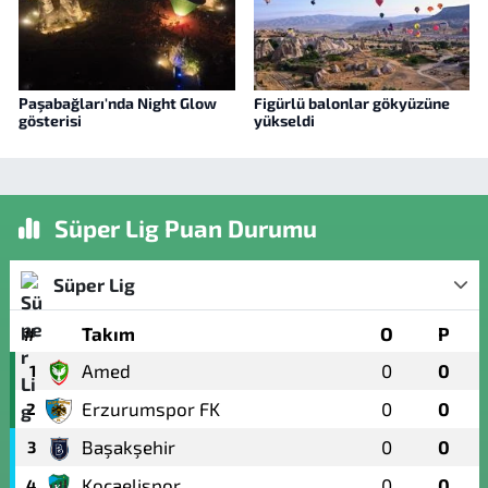
Paşabağları'nda Night Glow
Figürlü balonlar gökyüzüne
gösterisi
yükseldi
Süper Lig Puan Durumu
Süper Lig
#
Takım
O
P
Amed
0
0
1
Erzurumspor FK
0
0
2
Başakşehir
0
0
3
Kocaelispor
0
0
4