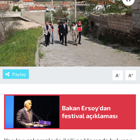
Paylaş
-
+
A
A
Bakan Ersoy'dan
festival açıklaması