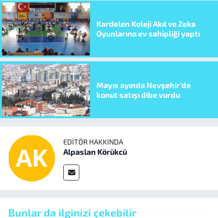
Kardelen Koleji Akıl ve Zeka
Oyunlarına ev sahipliği yaptı
Mayıs ayında Nevşehir’de
konut satışı dibe vurdu
EDITÖR HAKKINDA
Alpaslan Körükcü
Bunlar da ilginizi çekebilir