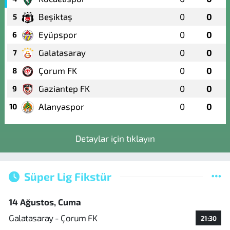
Beşiktaş
0
0
5
Eyüpspor
0
0
6
Galatasaray
0
0
7
Çorum FK
0
0
8
Gaziantep FK
0
0
9
Alanyaspor
0
0
10
Detaylar için tıklayın
Süper Lig Fikstür
14 Ağustos, Cuma
Galatasaray - Çorum FK
21:30