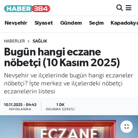
Nöbetçi Eczaneler
Nevşehir
Siyaset
Gündem
Seçim
Kapadoky
Hava Durumu
HABERLER
SAĞLIK
Bugün hangi eczane
Trafik Durumu
nöbetçi (10 Kasım 2025)
Süper Lig Puan Durumu ve Fikstür
Nevşehir ve ilçelerinde bugün hangi eczaneler
nöbetçi? İşte merkez ve ilçelerdeki nöbetçi
Tüm Manşetler
eczanelerin listesi
Son Dakika Haberleri
10.11.2025 - 04:43
1 DK
YAYINLANMA
OKUNMA SÜRESI
Haber Arşivi