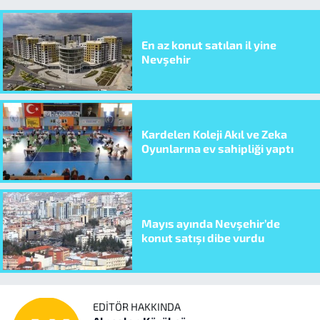
En az konut satılan il yine
Nevşehir
Kardelen Koleji Akıl ve Zeka
Oyunlarına ev sahipliği yaptı
Mayıs ayında Nevşehir’de
konut satışı dibe vurdu
EDITÖR HAKKINDA