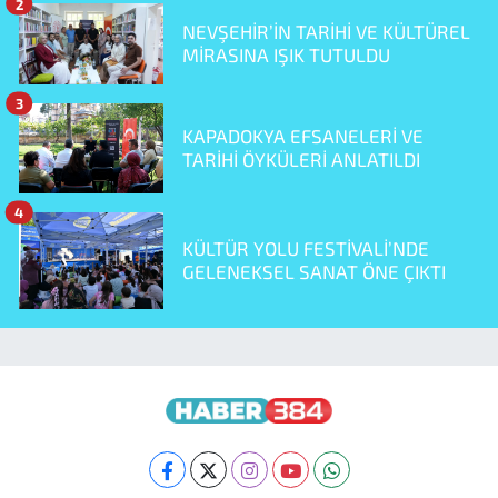
2
NEVŞEHİR’İN TARİHİ VE KÜLTÜREL
MİRASINA IŞIK TUTULDU
3
KAPADOKYA EFSANELERİ VE
TARİHİ ÖYKÜLERİ ANLATILDI
4
KÜLTÜR YOLU FESTİVALİ’NDE
GELENEKSEL SANAT ÖNE ÇIKTI