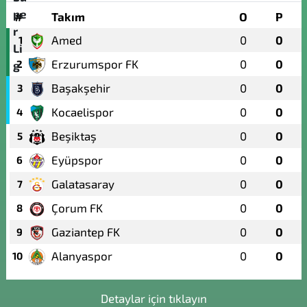
#
Takım
O
P
Amed
0
0
1
Erzurumspor FK
0
0
2
Başakşehir
0
0
3
Kocaelispor
0
0
4
Beşiktaş
0
0
5
Eyüpspor
0
0
6
Galatasaray
0
0
7
Çorum FK
0
0
8
Gaziantep FK
0
0
9
Alanyaspor
0
0
10
Detaylar için tıklayın