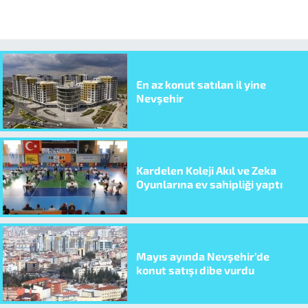
En az konut satılan il yine
Nevşehir
Kardelen Koleji Akıl ve Zeka
Oyunlarına ev sahipliği yaptı
Mayıs ayında Nevşehir’de
konut satışı dibe vurdu