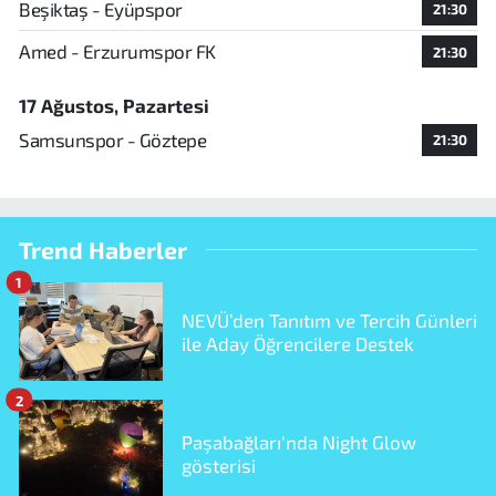
Beşiktaş - Eyüpspor
21:30
Amed - Erzurumspor FK
21:30
17 Ağustos, Pazartesi
Samsunspor - Göztepe
21:30
Trend Haberler
1
NEVÜ’den Tanıtım ve Tercih Günleri
ile Aday Öğrencilere Destek
2
Paşabağları'nda Night Glow
gösterisi