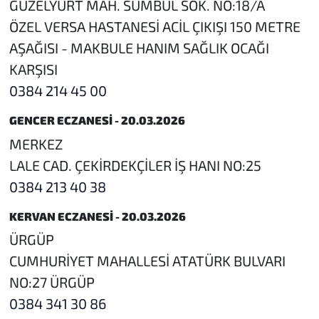
GÜZELYURT MAH. SÜMBÜL SOK. NO:18/A
ÖZEL VERSA HASTANESİ ACİL ÇIKIŞI 150 METRE
AŞAĞISI - MAKBULE HANIM SAĞLIK OCAĞI
KARŞISI
0384 214 45 00
GENCER ECZANESİ - 20.03.2026
MERKEZ
LALE CAD. ÇEKİRDEKÇİLER İŞ HANI NO:25
0384 213 40 38
KERVAN ECZANESİ - 20.03.2026
ÜRGÜP
CUMHURİYET MAHALLESİ ATATÜRK BULVARI
NO:27 ÜRGÜP
0384 341 30 86