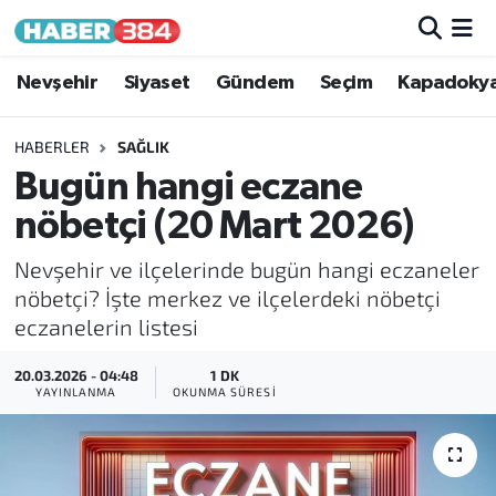
Nöbetçi Eczaneler
Nevşehir
Siyaset
Gündem
Seçim
Kapadoky
Hava Durumu
HABERLER
SAĞLIK
Bugün hangi eczane
Trafik Durumu
nöbetçi (20 Mart 2026)
Süper Lig Puan Durumu ve Fikstür
Nevşehir ve ilçelerinde bugün hangi eczaneler
nöbetçi? İşte merkez ve ilçelerdeki nöbetçi
Tüm Manşetler
eczanelerin listesi
Son Dakika Haberleri
20.03.2026 - 04:48
1 DK
YAYINLANMA
OKUNMA SÜRESI
Haber Arşivi