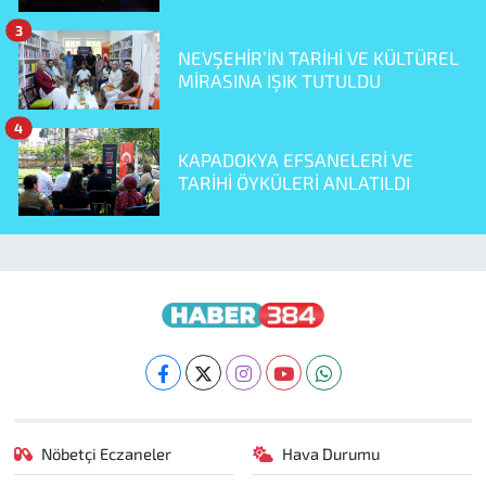
3
NEVŞEHİR’İN TARİHİ VE KÜLTÜREL
MİRASINA IŞIK TUTULDU
4
KAPADOKYA EFSANELERİ VE
TARİHİ ÖYKÜLERİ ANLATILDI
Nöbetçi Eczaneler
Hava Durumu