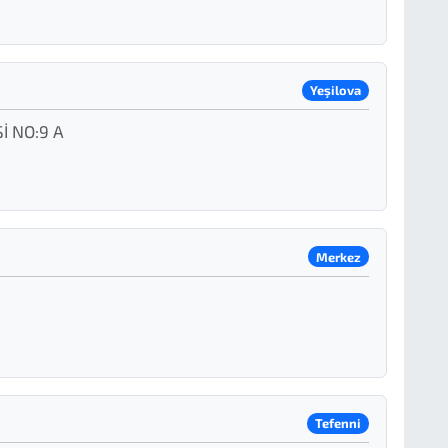
Yeşilova
 NO:9 A
Merkez
Tefenni