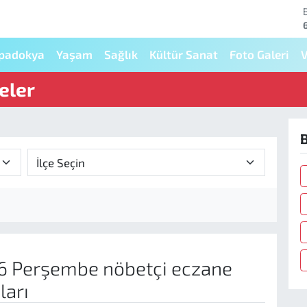
padokya
Yaşam
Sağlık
Kültür Sanat
Foto Galeri
V
eler
B
6 Perşembe nöbetçi eczane
ları