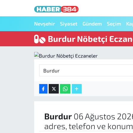
Nöbetçi Eczaneler
Nevşehir
Siyaset
Gündem
Seçim
Ka
Burdur Nöbetçi Eczan
Hava Durumu
Trafik Durumu
Süper Lig Puan Durumu ve Fikstür
Tüm Manşetler
Son Dakika Haberleri
Haber Arşivi
Burdur
06 Ağustos 202
adres, telefon ve konum