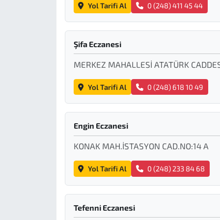
Yol Tarifi Al
0 (248) 411 45 44
Şifa Eczanesi
MERKEZ MAHALLESİ ATATÜRK CADDESİ
Yol Tarifi Al
0 (248) 618 10 49
Engin Eczanesi
KONAK MAH.İSTASYON CAD.NO:14 A
Yol Tarifi Al
0 (248) 233 84 68
Tefenni Eczanesi