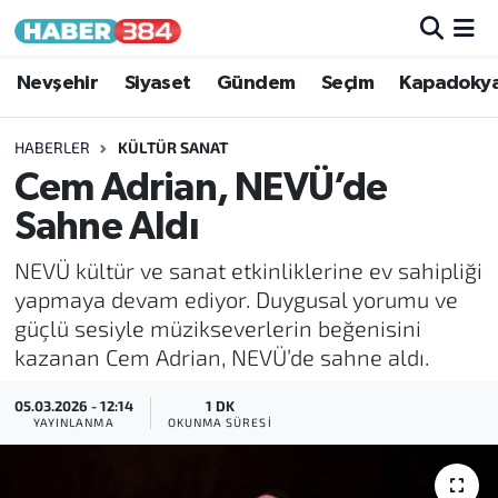
Nöbetçi Eczaneler
Nevşehir
Siyaset
Gündem
Seçim
Kapadoky
Hava Durumu
HABERLER
KÜLTÜR SANAT
Cem Adrian, NEVÜ’de
Trafik Durumu
Sahne Aldı
Süper Lig Puan Durumu ve Fikstür
NEVÜ kültür ve sanat etkinliklerine ev sahipliği
yapmaya devam ediyor. Duygusal yorumu ve
Tüm Manşetler
güçlü sesiyle müzikseverlerin beğenisini
kazanan Cem Adrian, NEVÜ’de sahne aldı.
Son Dakika Haberleri
05.03.2026 - 12:14
1 DK
Haber Arşivi
YAYINLANMA
OKUNMA SÜRESI