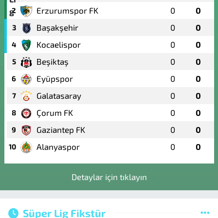
Erzurumspor FK
0
0
2
Başakşehir
0
0
3
Kocaelispor
0
0
4
Beşiktaş
0
0
5
Eyüpspor
0
0
6
Galatasaray
0
0
7
Çorum FK
0
0
8
Gaziantep FK
0
0
9
Alanyaspor
0
0
10
Detaylar için tıklayın
Süper Lig Fikstür