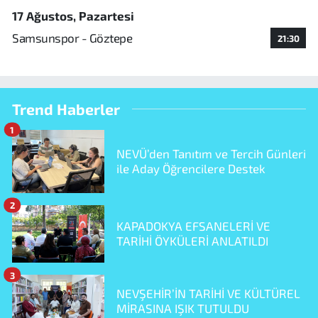
17 Ağustos, Pazartesi
Samsunspor - Göztepe
21:30
Trend Haberler
1
NEVÜ’den Tanıtım ve Tercih Günleri
ile Aday Öğrencilere Destek
2
KAPADOKYA EFSANELERİ VE
TARİHİ ÖYKÜLERİ ANLATILDI
3
NEVŞEHİR’İN TARİHİ VE KÜLTÜREL
MİRASINA IŞIK TUTULDU