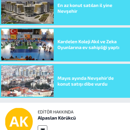
En az konut satılan il yine
Nevşehir
Kardelen Koleji Akıl ve Zeka
Oyunlarına ev sahipliği yaptı
Mayıs ayında Nevşehir’de
konut satışı dibe vurdu
EDITÖR HAKKINDA
Alpaslan Körükcü