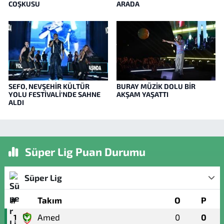
COŞKUSU
ARADA
SEFO, NEVŞEHİR KÜLTÜR
BURAY MÜZİK DOLU BİR
YOLU FESTİVALİ'NDE SAHNE
AKŞAM YAŞATTI
ALDI
Süper Lig Puan Durumu
Süper Lig
#
Takım
O
P
Amed
0
0
1