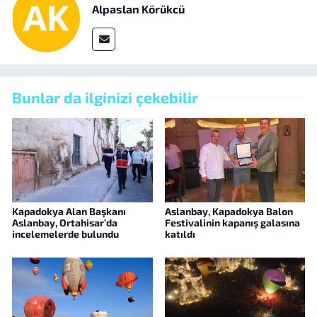
Alpaslan Körükcü
Bunlar da ilginizi çekebilir
Kapadokya Alan Başkanı
Aslanbay, Kapadokya Balon
Aslanbay, Ortahisar’da
Festivalinin kapanış galasına
incelemelerde bulundu
katıldı