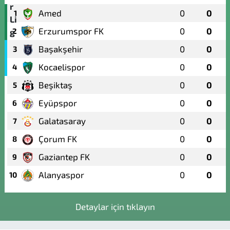
Amed
0
0
1
Erzurumspor FK
0
0
2
Başakşehir
0
0
3
Kocaelispor
0
0
4
Beşiktaş
0
0
5
Eyüpspor
0
0
6
Galatasaray
0
0
7
Çorum FK
0
0
8
Gaziantep FK
0
0
9
Alanyaspor
0
0
10
Detaylar için tıklayın