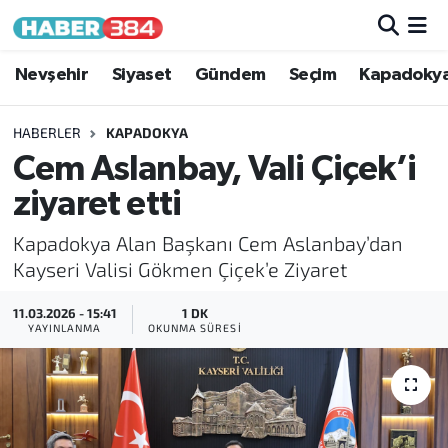
Nöbetçi Eczaneler
Nevşehir
Siyaset
Gündem
Seçim
Kapadoky
Hava Durumu
HABERLER
KAPADOKYA
Cem Aslanbay, Vali Çiçek’i
Trafik Durumu
ziyaret etti
Süper Lig Puan Durumu ve Fikstür
Kapadokya Alan Başkanı Cem Aslanbay’dan
Kayseri Valisi Gökmen Çiçek’e Ziyaret
Tüm Manşetler
11.03.2026 - 15:41
1 DK
YAYINLANMA
OKUNMA SÜRESI
Son Dakika Haberleri
Haber Arşivi