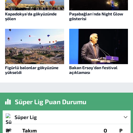
Kapadokya'da gökyüzünde
Paşabağları'nda Night Glow
şölen
gösterisi
Figürlü balonlar gökyüzüne
Bakan Ersoy'dan festival
yükseldi
açıklaması
Süper Lig Puan Durumu
Süper Lig
#
Takım
O
P