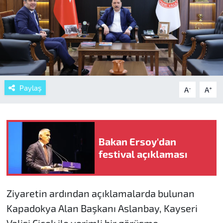
Paylaş
-
+
A
A
Bakan Ersoy'dan
festival açıklaması
Ziyaretin ardından açıklamalarda bulunan
Kapadokya Alan Başkanı Aslanbay, Kayseri
Valisi Çiçek ile verimli bir görüşme