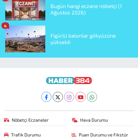
Bugün hangi eczane nöbetçi (1
Ağustos 2026)
4
Figürlü balonlar gökyüzüne
yükseldi
Nöbetçi Eczaneler
Hava Durumu
Trafik Durumu
Puan Durumu ve Fikstür