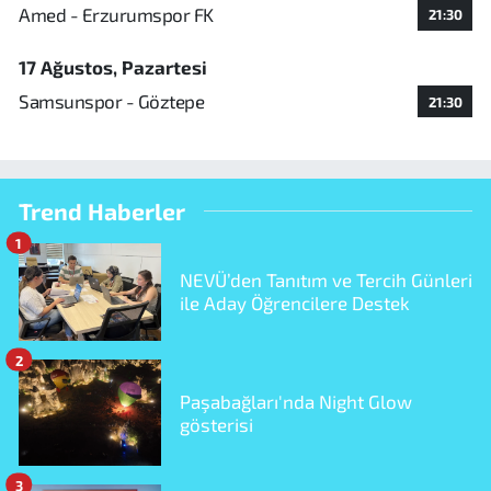
Amed - Erzurumspor FK
21:30
17 Ağustos, Pazartesi
Samsunspor - Göztepe
21:30
Trend Haberler
1
NEVÜ’den Tanıtım ve Tercih Günleri
ile Aday Öğrencilere Destek
2
Paşabağları'nda Night Glow
gösterisi
3