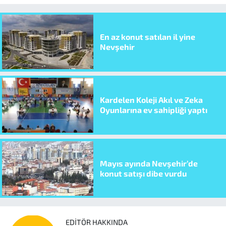
En az konut satılan il yine
Nevşehir
Kardelen Koleji Akıl ve Zeka
Oyunlarına ev sahipliği yaptı
Mayıs ayında Nevşehir’de
konut satışı dibe vurdu
EDITÖR HAKKINDA