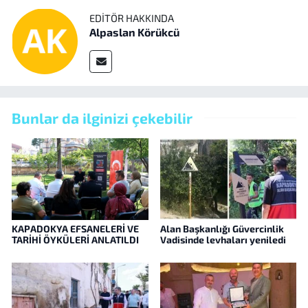
EDITÖR HAKKINDA
Alpaslan Körükcü
Bunlar da ilginizi çekebilir
KAPADOKYA EFSANELERİ VE
Alan Başkanlığı Güvercinlik
TARİHİ ÖYKÜLERİ ANLATILDI
Vadisinde levhaları yeniledi