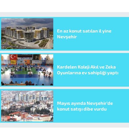
En az konut satılan il yine
Nevşehir
Kardelen Koleji Akıl ve Zeka
Oyunlarına ev sahipliği yaptı
Mayıs ayında Nevşehir’de
konut satışı dibe vurdu