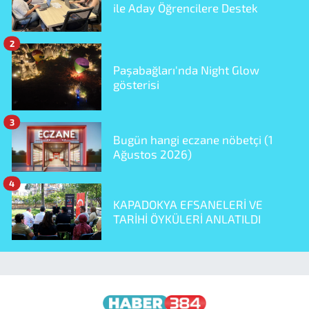
ile Aday Öğrencilere Destek
2
Paşabağları'nda Night Glow
gösterisi
3
Bugün hangi eczane nöbetçi (1
Ağustos 2026)
4
KAPADOKYA EFSANELERİ VE
TARİHİ ÖYKÜLERİ ANLATILDI