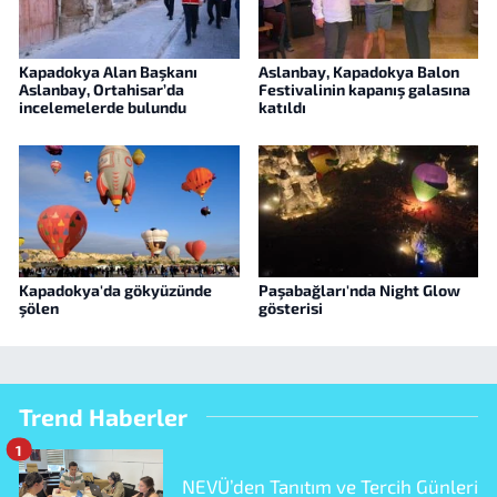
Kapadokya Alan Başkanı
Aslanbay, Kapadokya Balon
Aslanbay, Ortahisar’da
Festivalinin kapanış galasına
incelemelerde bulundu
katıldı
Kapadokya'da gökyüzünde
Paşabağları'nda Night Glow
şölen
gösterisi
Trend Haberler
1
NEVÜ’den Tanıtım ve Tercih Günleri