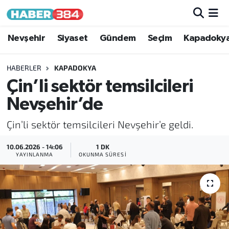
Nöbetçi Eczaneler
Nevşehir
Siyaset
Gündem
Seçim
Kapadoky
Hava Durumu
HABERLER
KAPADOKYA
Çin’li sektör temsilcileri
Trafik Durumu
Nevşehir’de
Süper Lig Puan Durumu ve Fikstür
Çin’li sektör temsilcileri Nevşehir’e geldi.
Tüm Manşetler
10.06.2026 - 14:06
1 DK
YAYINLANMA
OKUNMA SÜRESI
Son Dakika Haberleri
Haber Arşivi