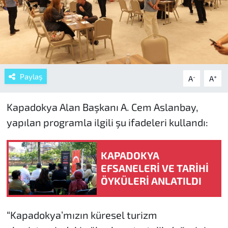
Paylaş
-
+
A
A
Kapadokya Alan Başkanı A. Cem Aslanbay,
yapılan programla ilgili şu ifadeleri kullandı:
KAPADOKYA
EFSANELERİ VE TARİHİ
ÖYKÜLERİ ANLATILDI
“Kapadokya’mızın küresel turizm