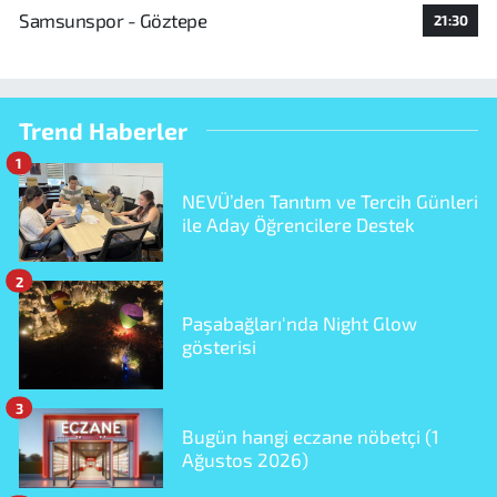
Samsunspor - Göztepe
21:30
Trend Haberler
1
NEVÜ’den Tanıtım ve Tercih Günleri
ile Aday Öğrencilere Destek
2
Paşabağları'nda Night Glow
gösterisi
3
Bugün hangi eczane nöbetçi (1
Ağustos 2026)