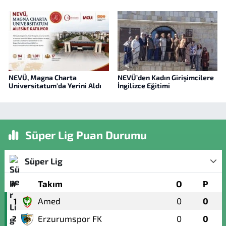
NEVÜ, Magna Charta
NEVÜ’den Kadın Girişimcilere
Universitatum'da Yerini Aldı
İngilizce Eğitimi
Süper Lig Puan Durumu
Süper Lig
#
Takım
O
P
Amed
0
0
1
Erzurumspor FK
0
0
2