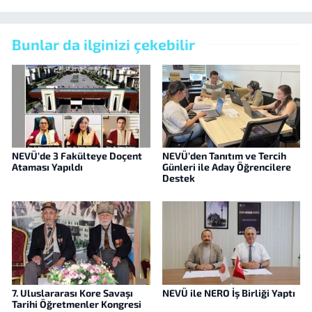
Bunlar da ilginizi çekebilir
NEVÜ’de 3 Fakülteye Doçent
NEVÜ’den Tanıtım ve Tercih
Ataması Yapıldı
Günleri ile Aday Öğrencilere
Destek
7. Uluslararası Kore Savaşı
NEVÜ ile NERO İş Birliği Yaptı
Tarihi Öğretmenler Kongresi