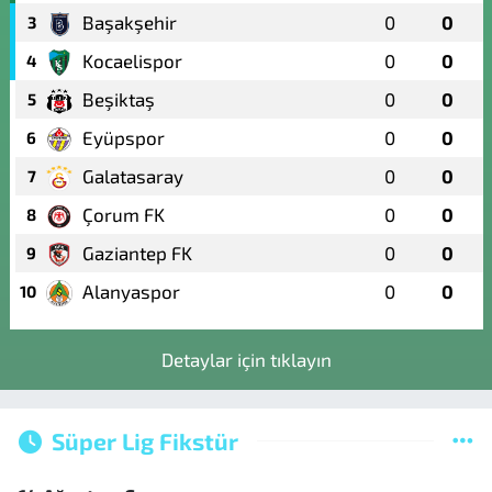
Başakşehir
0
0
3
Kocaelispor
0
0
4
Beşiktaş
0
0
5
Eyüpspor
0
0
6
Galatasaray
0
0
7
Çorum FK
0
0
8
Gaziantep FK
0
0
9
Alanyaspor
0
0
10
Detaylar için tıklayın
Süper Lig Fikstür