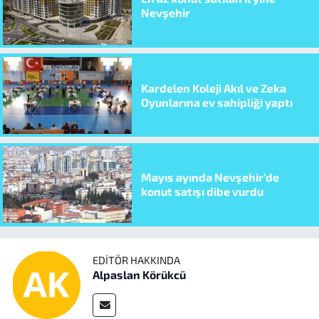
Nevşehir
Kardelen Koleji Akıl ve Zeka
Oyunlarına ev sahipliği yaptı
Mayıs ayında Nevşehir’de
konut satışı dibe vurdu
EDITÖR HAKKINDA
Alpaslan Körükcü