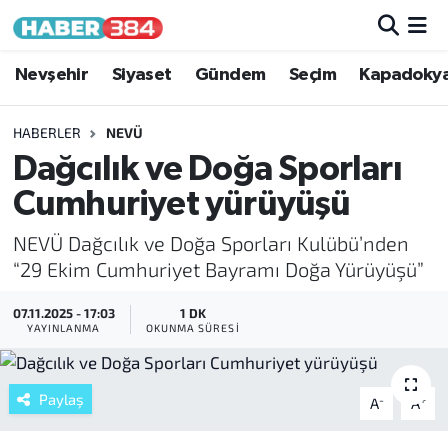
Nöbetçi Eczaneler
Nevşehir
Siyaset
Gündem
Seçim
Kapadoky
Hava Durumu
HABERLER
NEVÜ
Dağcılık ve Doğa Sporları
Trafik Durumu
Cumhuriyet yürüyüşü
Süper Lig Puan Durumu ve Fikstür
NEVÜ Dağcılık ve Doğa Sporları Kulübü’nden
“29 Ekim Cumhuriyet Bayramı Doğa Yürüyüşü”
Tüm Manşetler
07.11.2025 - 17:03
1 DK
YAYINLANMA
OKUNMA SÜRESI
Son Dakika Haberleri
Haber Arşivi
Paylaş
-
+
A
A