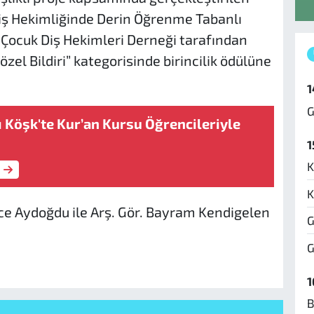
Diş Hekimliğinde Derin Öğrenme Tabanlı
 Çocuk Diş Hekimleri Derneği tarafından
zel Bildiri” kategorisinde birincilik ödülüne
1
G
ı Köşk'te Kur’an Kursu Öğrencileriyle
1
K
K
ice Aydoğdu ile Arş. Gör. Bayram Kendigelen
G
G
1
B