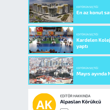
EDITÖRÜN SEÇTIĞI
En az konut sat
EDITÖRÜN SEÇTIĞI
Kardelen Kolej
yaptı
EDITÖRÜN SEÇTIĞI
Mayıs ayında N
EDITÖR HAKKINDA
Alpaslan Körükcü