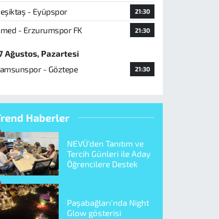
eşiktaş - Eyüpspor
21:30
med - Erzurumspor FK
21:30
7 Ağustos, Pazartesi
amsunspor - Göztepe
21:30
Trend Haberler
NEVÜ’den Tanıtım ve
Tercih Günleri ile Aday
Öğrencilere Destek
Paşabağları'nda Night
Glow gösterisi