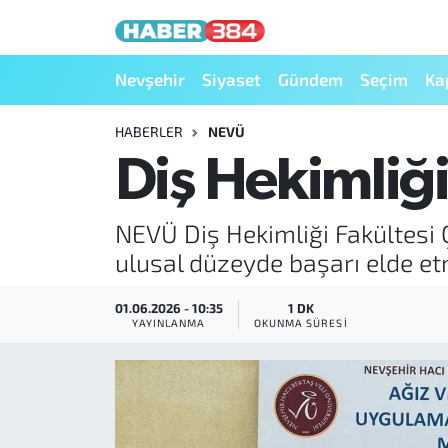
Nöbetçi Eczaneler
Nevşehir
Siyaset
Gündem
Seçim
Ka
Hava Durumu
HABERLER
NEVÜ
Diş Hekimliği
Trafik Durumu
NEVÜ Diş Hekimliği Fakültesi 
Süper Lig Puan Durumu ve Fikstür
ulusal düzeyde başarı elde e
Tüm Manşetler
01.06.2026 - 10:35
1 DK
YAYINLANMA
OKUNMA SÜRESI
Son Dakika Haberleri
Haber Arşivi