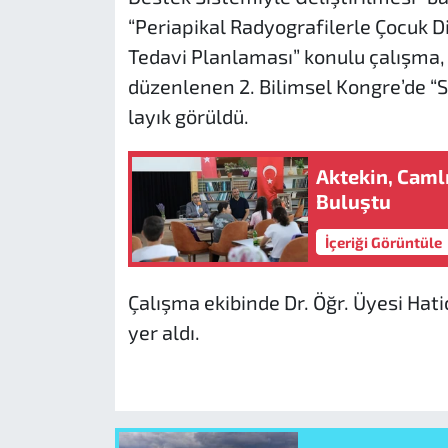
“Periapikal Radyografilerle Çocuk 
Tedavi Planlaması” konulu çalışma,
düzenlenen 2. Bilimsel Kongre’de “Sö
layık görüldü.
Aktekin, Caml
Buluştu
İçeriği Görüntüle
Çalışma ekibinde Dr. Öğr. Üyesi Hat
yer aldı.