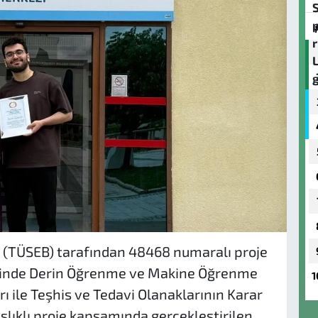
ğı (TÜSEB) tarafından 48468 numaralı proje
iğinde Derin Öğrenme ve Makine Öğrenme
1
ı ile Teşhis ve Tedavi Olanaklarının Karar
şlıklı proje kapsamında gerçekleştirilen