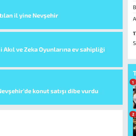
B
ılan il yine Nevşehir
A
1
S
i Akıl ve Zeka Oyunlarına ev sahipliği
1
evşehir’de konut satışı dibe vurdu
2