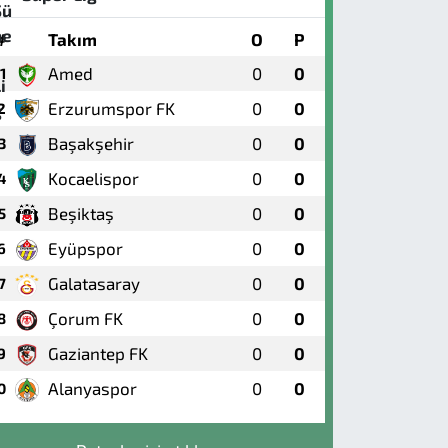
#
Takım
O
P
Amed
0
0
1
Erzurumspor FK
0
0
2
Başakşehir
0
0
3
Kocaelispor
0
0
4
Beşiktaş
0
0
5
Eyüpspor
0
0
6
Galatasaray
0
0
7
Çorum FK
0
0
8
Gaziantep FK
0
0
9
Alanyaspor
0
0
0