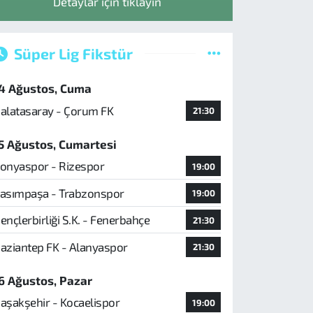
Detaylar için tıklayın
Süper Lig Fikstür
4 Ağustos, Cuma
alatasaray - Çorum FK
21:30
5 Ağustos, Cumartesi
onyaspor - Rizespor
19:00
asımpaşa - Trabzonspor
19:00
ençlerbirliği S.K. - Fenerbahçe
21:30
aziantep FK - Alanyaspor
21:30
6 Ağustos, Pazar
aşakşehir - Kocaelispor
19:00