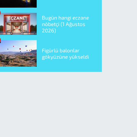
Bugün hangi eczane
nöbetçi (1 Ağustos
2026)
Figürlü balonlar
gökyüzüne yükseldi