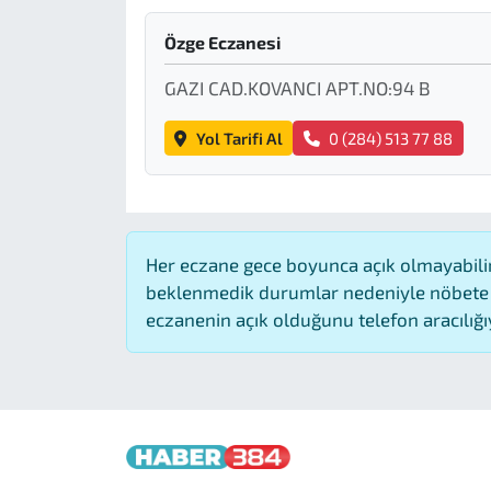
Özge Eczanesi
GAZI CAD.KOVANCI APT.NO:94 B
Yol Tarifi Al
0 (284) 513 77 88
Her eczane gece boyunca açık olmayabilir,
beklenmedik durumlar nedeniyle nöbete 
eczanenin açık olduğunu telefon aracılığıyla