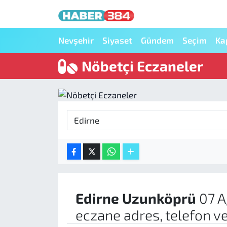
Nöbetçi Eczaneler
Nevşehir
Siyaset
Gündem
Seçim
Ka
Nöbetçi Eczaneler
Hava Durumu
Trafik Durumu
Süper Lig Puan Durumu ve Fikstür
Tüm Manşetler
Son Dakika Haberleri
Haber Arşivi
Edirne
Uzunköprü
07 A
eczane adres, telefon v