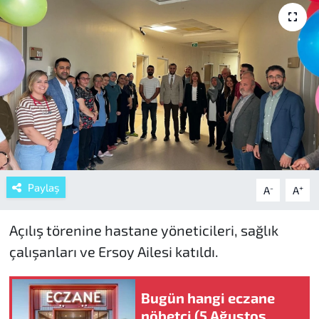
Paylaş
-
+
A
A
Açılış törenine hastane yöneticileri, sağlık
çalışanları ve Ersoy Ailesi katıldı.
Bugün hangi eczane
nöbetçi (5 Ağustos