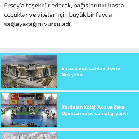
Ersoy’a teşekkür ederek, bağışlarının hasta
çocuklar ve aileleri için büyük bir fayda
sağlayacağını vurguladı.
En az konut satılan il yine
Nevşehir
Kardelen Koleji Akıl ve Zeka
Oyunlarına ev sahipliği yaptı