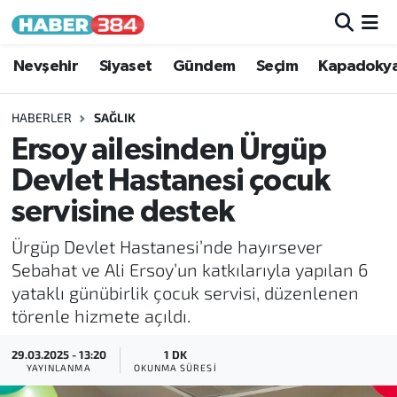
Nöbetçi Eczaneler
Nevşehir
Siyaset
Gündem
Seçim
Kapadoky
Hava Durumu
HABERLER
SAĞLIK
Ersoy ailesinden Ürgüp
Trafik Durumu
Devlet Hastanesi çocuk
Süper Lig Puan Durumu ve Fikstür
servisine destek
Ürgüp Devlet Hastanesi’nde hayırsever
Tüm Manşetler
Sebahat ve Ali Ersoy’un katkılarıyla yapılan 6
yataklı günübirlik çocuk servisi, düzenlenen
Son Dakika Haberleri
törenle hizmete açıldı.
Haber Arşivi
29.03.2025 - 13:20
1 DK
YAYINLANMA
OKUNMA SÜRESI