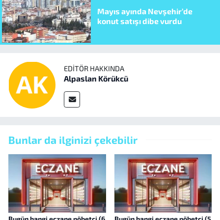
Mayıs ayında Nevşehir’de
konut satışı dibe vurdu
EDITÖR HAKKINDA
Alpaslan Körükcü
Bunlar da ilginizi çekebilir
Bugün hangi eczane nöbetçi (6
Bugün hangi eczane nöbetçi (5