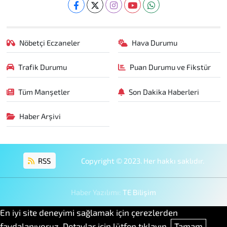
Nöbetçi Eczaneler
Hava Durumu
Trafik Durumu
Puan Durumu ve Fikstür
Tüm Manşetler
Son Dakika Haberleri
Haber Arşivi
RSS
Copyright © 2023. Her hakkı saklıdır.
Haber Yazılımı:
TE Bilişim
En iyi site deneyimi sağlamak için çerezlerden
faydalanıyoruz. Detaylar için lütfen tıklayın.
Tamam