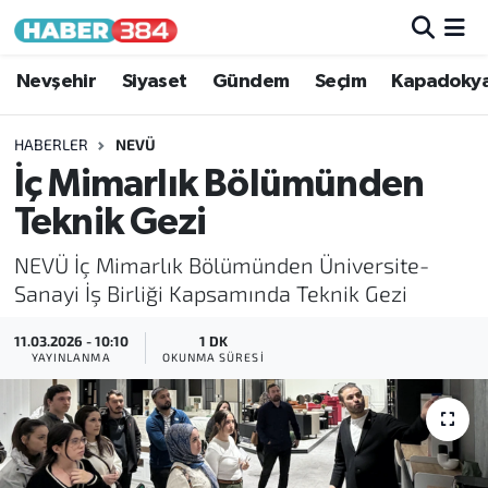
Nöbetçi Eczaneler
Nevşehir
Siyaset
Gündem
Seçim
Kapadoky
Hava Durumu
HABERLER
NEVÜ
İç Mimarlık Bölümünden
Trafik Durumu
Teknik Gezi
Süper Lig Puan Durumu ve Fikstür
NEVÜ İç Mimarlık Bölümünden Üniversite-
Sanayi İş Birliği Kapsamında Teknik Gezi
Tüm Manşetler
11.03.2026 - 10:10
1 DK
YAYINLANMA
OKUNMA SÜRESI
Son Dakika Haberleri
Haber Arşivi