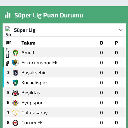
Süper Lig Puan Durumu
Süper Lig
#
Takım
O
P
Amed
0
0
1
Erzurumspor FK
0
0
2
Başakşehir
0
0
3
Kocaelispor
0
0
4
Beşiktaş
0
0
5
Eyüpspor
0
0
6
Galatasaray
0
0
7
Çorum FK
0
0
8