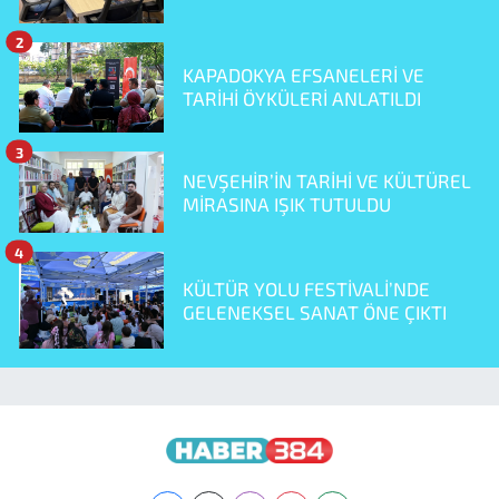
2
KAPADOKYA EFSANELERİ VE
TARİHİ ÖYKÜLERİ ANLATILDI
3
NEVŞEHİR’İN TARİHİ VE KÜLTÜREL
MİRASINA IŞIK TUTULDU
4
KÜLTÜR YOLU FESTİVALİ’NDE
GELENEKSEL SANAT ÖNE ÇIKTI