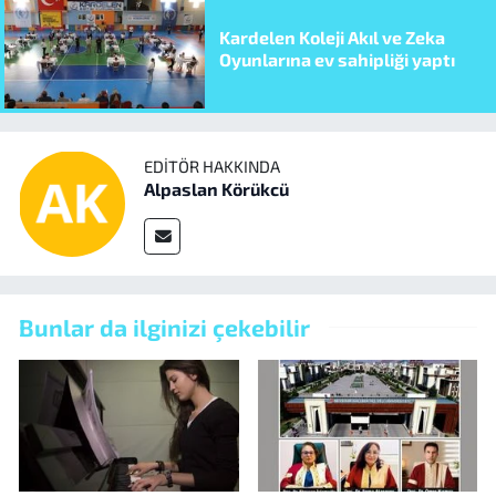
Kardelen Koleji Akıl ve Zeka
Oyunlarına ev sahipliği yaptı
EDITÖR HAKKINDA
Alpaslan Körükcü
Bunlar da ilginizi çekebilir