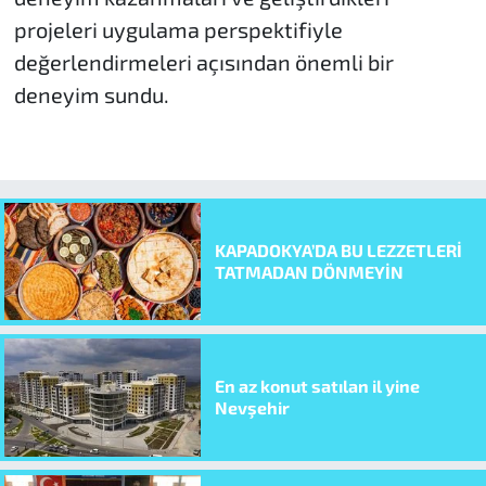
projeleri uygulama perspektifiyle
değerlendirmeleri açısından önemli bir
deneyim sundu.
KAPADOKYA’DA BU LEZZETLERİ
TATMADAN DÖNMEYİN
En az konut satılan il yine
Nevşehir