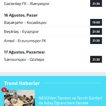
Gaziantep FK - Alanyaspor
21:30
16 Ağustos, Pazar
Başakşehir - Kocaelispor
19:00
Beşiktaş - Eyüpspor
21:30
Amed - Erzurumspor FK
21:30
17 Ağustos, Pazartesi
Samsunspor - Göztepe
21:30
Trend Haberler
1
NEVÜ’den Tanıtım ve Tercih Günleri
ile Aday Öğrencilere Destek