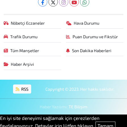
Nöbetçi Eczaneler
Hava Durumu
Trafik Durumu
Puan Durumu ve Fikstür
Tüm Manşetler
Son Dakika Haberleri
Haber Arşivi
RSS
Copyright © 2023. Her hakkı saklıdır.
Haber Yazılımı:
TE Bilişim
En iyi site deneyimi sağlamak için çerezlerden
faydalanıyoruz. Detaylar için lütfen tıklayın.
Tamam