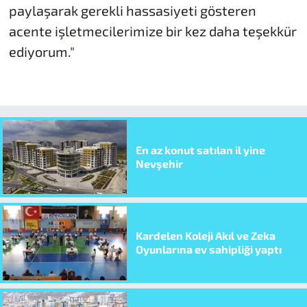
paylaşarak gerekli hassasiyeti gösteren
acente işletmecilerimize bir kez daha teşekkür
ediyorum."
En az konut satılan il yine
Nevşehir
Kardelen Koleji Akıl ve Zeka
Oyunlarına ev sahipliği yaptı