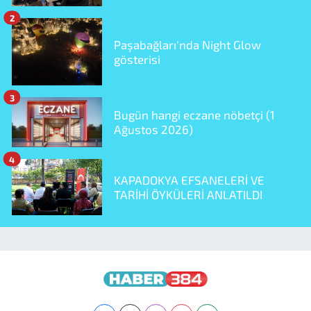
2
Paşabağları'nda Night Glow
gösterisi
3
Bugün hangi eczane nöbetçi (1
Ağustos 2026)
4
KAPADOKYA EFSANELERİ VE
TARİHİ ÖYKÜLERİ ANLATILDI