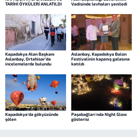
TARİHİ ÖYKÜLERİ ANLATILDI
Vadisinde levhaları yeniledi
Kapadokya Alan Başkanı
Aslanbay, Kapadokya Balon
Aslanbay, Ortahisar’da
Festivalinin kapanış galasına
incelemelerde bulundu
katıldı
Kapadokya'da gökyüzünde
Paşabağları'nda Night Glow
şölen
gösterisi