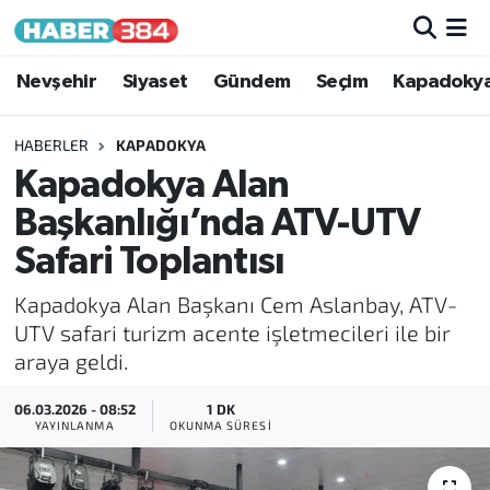
Nöbetçi Eczaneler
Nevşehir
Siyaset
Gündem
Seçim
Kapadoky
Hava Durumu
HABERLER
KAPADOKYA
Kapadokya Alan
Trafik Durumu
Başkanlığı’nda ATV-UTV
Süper Lig Puan Durumu ve Fikstür
Safari Toplantısı
Kapadokya Alan Başkanı Cem Aslanbay, ATV-
Tüm Manşetler
UTV safari turizm acente işletmecileri ile bir
araya geldi.
Son Dakika Haberleri
06.03.2026 - 08:52
1 DK
Haber Arşivi
YAYINLANMA
OKUNMA SÜRESI