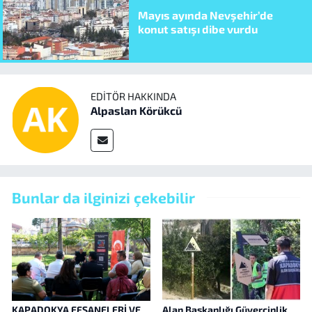
Mayıs ayında Nevşehir’de
konut satışı dibe vurdu
EDITÖR HAKKINDA
Alpaslan Körükcü
Bunlar da ilginizi çekebilir
KAPADOKYA EFSANELERİ VE
Alan Başkanlığı Güvercinlik