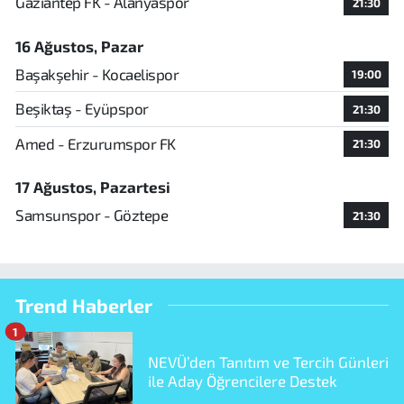
Gaziantep FK - Alanyaspor
21:30
16 Ağustos, Pazar
Başakşehir - Kocaelispor
19:00
Beşiktaş - Eyüpspor
21:30
Amed - Erzurumspor FK
21:30
17 Ağustos, Pazartesi
Samsunspor - Göztepe
21:30
Trend Haberler
1
NEVÜ’den Tanıtım ve Tercih Günleri
ile Aday Öğrencilere Destek