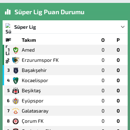
Süper Lig Puan Durumu
Süper Lig
#
Takım
O
P
Amed
0
0
1
Erzurumspor FK
0
0
2
Başakşehir
0
0
3
Kocaelispor
0
0
4
Beşiktaş
0
0
5
Eyüpspor
0
0
6
Galatasaray
0
0
7
Çorum FK
0
0
8