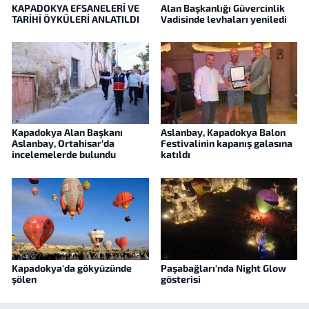
KAPADOKYA EFSANELERİ VE
Alan Başkanlığı Güvercinlik
TARİHİ ÖYKÜLERİ ANLATILDI
Vadisinde levhaları yeniledi
Kapadokya Alan Başkanı
Aslanbay, Kapadokya Balon
Aslanbay, Ortahisar’da
Festivalinin kapanış galasına
incelemelerde bulundu
katıldı
Kapadokya'da gökyüzünde
Paşabağları'nda Night Glow
şölen
gösterisi