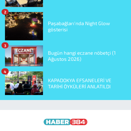
2
Paşabağları'nda Night Glow
gösterisi
3
Bugün hangi eczane nöbetçi (1
Ağustos 2026)
4
KAPADOKYA EFSANELERİ VE
TARİHİ ÖYKÜLERİ ANLATILDI