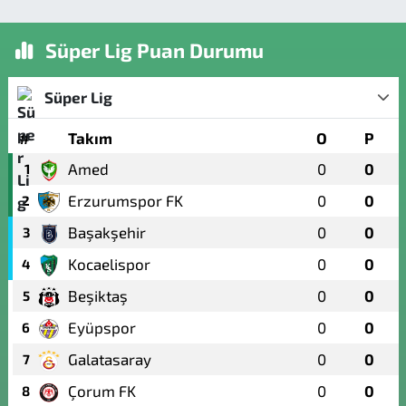
Süper Lig Puan Durumu
Süper Lig
#
Takım
O
P
Amed
0
0
1
Erzurumspor FK
0
0
2
Başakşehir
0
0
3
Kocaelispor
0
0
4
Beşiktaş
0
0
5
Eyüpspor
0
0
6
Galatasaray
0
0
7
Çorum FK
0
0
8