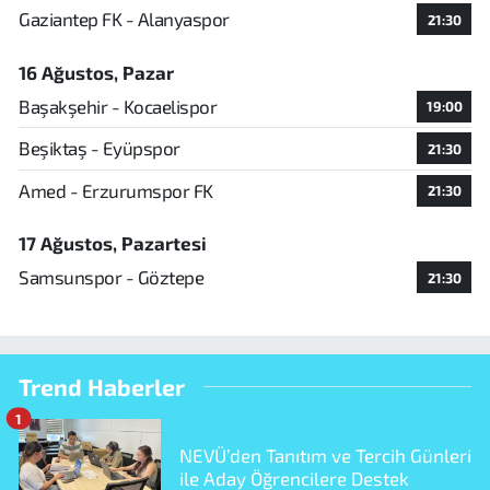
Gaziantep FK - Alanyaspor
21:30
16 Ağustos, Pazar
Başakşehir - Kocaelispor
19:00
Beşiktaş - Eyüpspor
21:30
Amed - Erzurumspor FK
21:30
17 Ağustos, Pazartesi
Samsunspor - Göztepe
21:30
Trend Haberler
1
NEVÜ’den Tanıtım ve Tercih Günleri
ile Aday Öğrencilere Destek