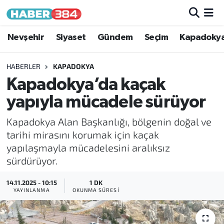
Nöbetçi Eczaneler
Nevşehir
Siyaset
Gündem
Seçim
Kapadoky
Hava Durumu
HABERLER
KAPADOKYA
Kapadokya’da kaçak
Trafik Durumu
yapıyla mücadele sürüyor
Süper Lig Puan Durumu ve Fikstür
Kapadokya Alan Başkanlığı, bölgenin doğal ve
tarihi mirasını korumak için kaçak
Tüm Manşetler
yapılaşmayla mücadelesini aralıksız
sürdürüyor.
Son Dakika Haberleri
14.11.2025 - 10:15
1 DK
Haber Arşivi
YAYINLANMA
OKUNMA SÜRESI