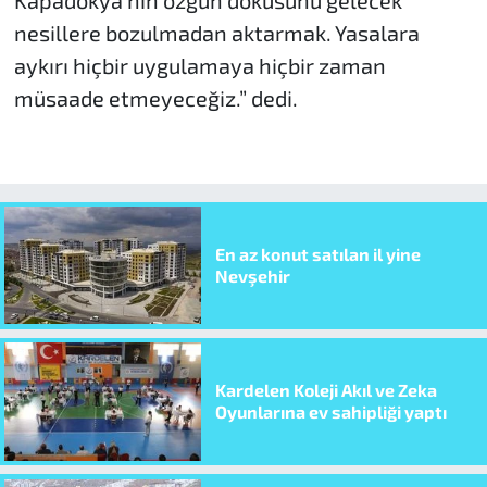
nesillere bozulmadan aktarmak. Yasalara
aykırı hiçbir uygulamaya hiçbir zaman
müsaade etmeyeceğiz.” dedi.
En az konut satılan il yine
Nevşehir
Kardelen Koleji Akıl ve Zeka
Oyunlarına ev sahipliği yaptı