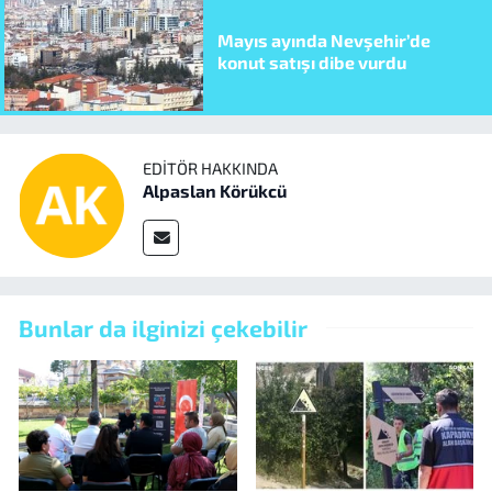
Mayıs ayında Nevşehir’de
konut satışı dibe vurdu
EDITÖR HAKKINDA
Alpaslan Körükcü
Bunlar da ilginizi çekebilir