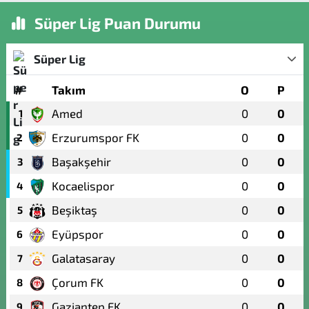
Süper Lig Puan Durumu
Süper Lig
#
Takım
O
P
Amed
0
0
1
Erzurumspor FK
0
0
2
Başakşehir
0
0
3
Kocaelispor
0
0
4
Beşiktaş
0
0
5
Eyüpspor
0
0
6
Galatasaray
0
0
7
Çorum FK
0
0
8
Gaziantep FK
0
0
9