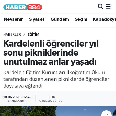
Nöbetçi Eczaneler
Nevşehir
Siyaset
Gündem
Seçim
Kapadoky
Hava Durumu
HABERLER
EĞITIM
Kardelenli öğrenciler yıl
Trafik Durumu
sonu pikniklerinde
Süper Lig Puan Durumu ve Fikstür
unutulmaz anlar yaşadı
Kardelen Eğitim Kurumları İlköğretim Okulu
Tüm Manşetler
tarafından düzenlenen pikniklerde öğrenciler
doyasıya eğlendi.
Son Dakika Haberleri
18.06.2026 - 12:45
1 DK
Haber Arşivi
YAYINLANMA
OKUNMA SÜRESI