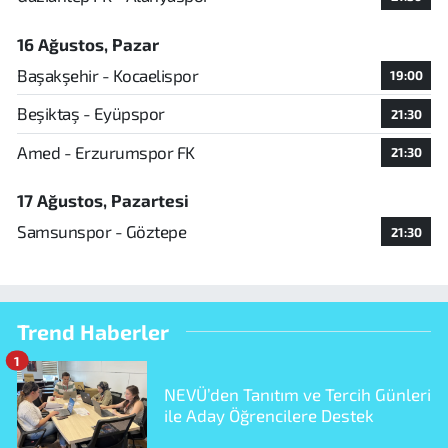
16 Ağustos, Pazar
Başakşehir - Kocaelispor
19:00
Beşiktaş - Eyüpspor
21:30
Amed - Erzurumspor FK
21:30
17 Ağustos, Pazartesi
Samsunspor - Göztepe
21:30
Trend Haberler
1
NEVÜ’den Tanıtım ve Tercih Günleri
ile Aday Öğrencilere Destek