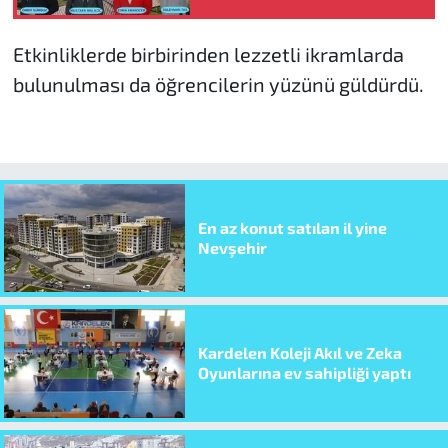
tanıtıldı
Etkinliklerde birbirinden lezzetli ikramlarda
bulunulması da öğrencilerin yüzünü güldürdü.
En az konut satılan il yine
Nevşehir
Kardelen Koleji Akıl ve Zeka
Oyunlarına ev sahipliği yaptı