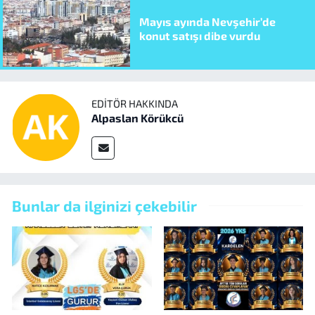
Mayıs ayında Nevşehir’de
konut satışı dibe vurdu
EDITÖR HAKKINDA
Alpaslan Körükcü
Bunlar da ilginizi çekebilir