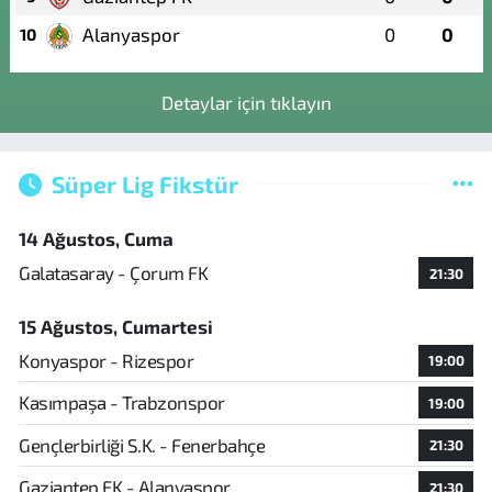
Alanyaspor
0
0
10
Detaylar için tıklayın
Süper Lig Fikstür
14 Ağustos, Cuma
Galatasaray - Çorum FK
21:30
15 Ağustos, Cumartesi
Konyaspor - Rizespor
19:00
Kasımpaşa - Trabzonspor
19:00
Gençlerbirliği S.K. - Fenerbahçe
21:30
Gaziantep FK - Alanyaspor
21:30