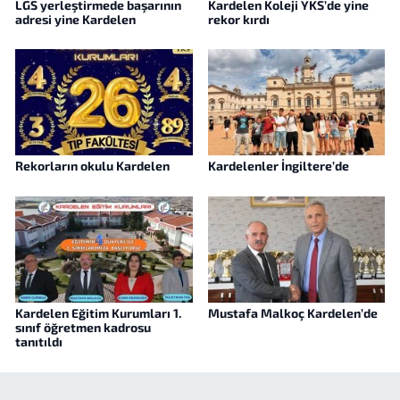
LGS yerleştirmede başarının
Kardelen Koleji YKS’de yine
adresi yine Kardelen
rekor kırdı
Rekorların okulu Kardelen
Kardelenler İngiltere’de
Kardelen Eğitim Kurumları 1.
Mustafa Malkoç Kardelen’de
sınıf öğretmen kadrosu
tanıtıldı