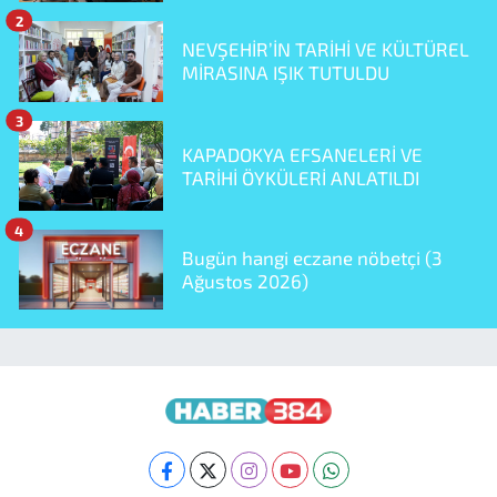
2
NEVŞEHİR’İN TARİHİ VE KÜLTÜREL
MİRASINA IŞIK TUTULDU
3
KAPADOKYA EFSANELERİ VE
TARİHİ ÖYKÜLERİ ANLATILDI
4
Bugün hangi eczane nöbetçi (3
Ağustos 2026)