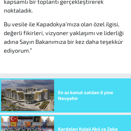
kapsamlı bir toplantı gerçekleştirerek
noktaladık.
Bu vesile ile Kapadokya’mıza olan özel ilgisi,
değerli fikirleri, vizyoner yaklaşımı ve liderliği
adına Sayın Bakanımıza bir kez daha teşekkür
ediyorum.”
En az konut satılan il yine
Nevşehir
Kardelen Koleji Akıl ve Zeka