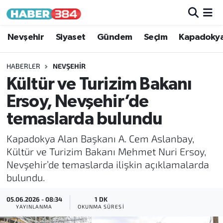
Nöbetçi Eczaneler
Nevşehir
Siyaset
Gündem
Seçim
Kapadoky
Hava Durumu
HABERLER
NEVŞEHIR
Kültür ve Turizim Bakanı
Trafik Durumu
Ersoy, Nevşehir’de
Süper Lig Puan Durumu ve Fikstür
temaslarda bulundu
Kapadokya Alan Başkanı A. Cem Aslanbay,
Tüm Manşetler
Kültür ve Turizim Bakanı Mehmet Nuri Ersoy,
Nevşehir’de temaslarda ilişkin açıklamalarda
Son Dakika Haberleri
bulundu.
Haber Arşivi
05.06.2026 - 08:34
1 DK
YAYINLANMA
OKUNMA SÜRESI