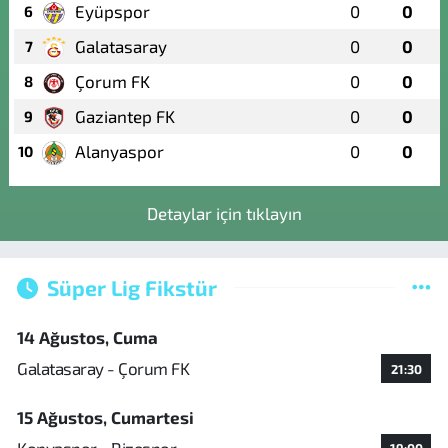
Eyüpspor
0
0
6
Galatasaray
0
0
7
Çorum FK
0
0
8
Gaziantep FK
0
0
9
Alanyaspor
0
0
10
Detaylar için tıklayın
Süper Lig Fikstür
14 Ağustos, Cuma
Galatasaray - Çorum FK
21:30
15 Ağustos, Cumartesi
Konyaspor - Rizespor