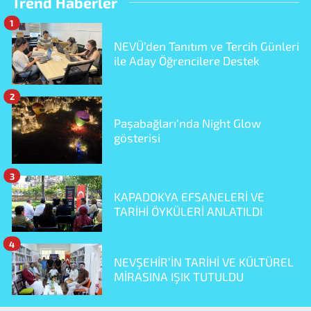
Trend Haberler
1
NEVÜ’den Tanıtım ve Tercih Günleri
ile Aday Öğrencilere Destek
2
Paşabağları'nda Night Glow
gösterisi
3
KAPADOKYA EFSANELERİ VE
TARİHİ ÖYKÜLERİ ANLATILDI
4
NEVŞEHİR’İN TARİHİ VE KÜLTÜREL
MİRASINA IŞIK TUTULDU