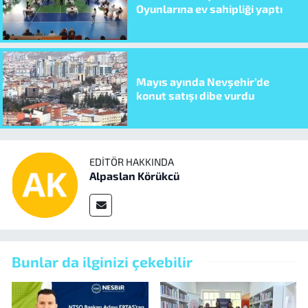
Oyunlarına ev sahipliği yaptı
Mayıs ayında Nevşehir’de
konut satışı dibe vurdu
EDITÖR HAKKINDA
Alpaslan Körükcü
Bunlar da ilginizi çekebilir