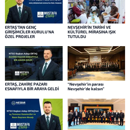
ERTAŞ’TAN GENÇ
NEVŞEHİR’İN TARİHİ VE
GİRİŞİMCİLER KURULU’NA
KÜLTÜREL MİRASINA IŞIK
ÖZEL PROJELER
TUTULDU
ERTAŞ, ZAHİRE PAZARI
“Nevşehir’in parası
ESNAFIYLA BİR ARAYA GELDİ
Nevşehir’de kalsın”