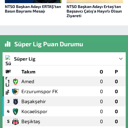
NTSO Başkan Adayı ERTAŞ’tan
NTSO Başkan Adayı Ertaş'tan
Basın Bayramı Mesajı
Başsavcı Çalış'a Hayırlı Olsun
Ziyareti
Süper Lig Puan Durumu
Süper Lig
#
Takım
O
P
Amed
0
0
1
Erzurumspor FK
0
0
2
Başakşehir
0
0
3
Kocaelispor
0
0
4
Beşiktaş
0
0
5