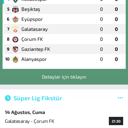
Beşiktaş
0
0
5
Eyüpspor
0
0
6
Galatasaray
0
0
7
Çorum FK
0
0
8
Gaziantep FK
0
0
9
Alanyaspor
0
0
10
Detaylar için tıklayın
Süper Lig Fikstür
14 Ağustos, Cuma
Galatasaray - Çorum FK
21:30