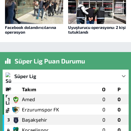
Facebook dolandırıcılarına
Uyuşturucu operasyonu: 2 kişi
operasyon
tutuklandı
Süper Lig Puan Durumu
Süper Lig
#
Takım
O
P
Amed
0
0
1
Erzurumspor FK
0
0
2
Başakşehir
0
0
3
Kocaelispor
0
0
4