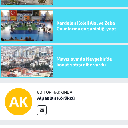
Kardelen Koleji Akıl ve Zeka
Oyunlarına ev sahipliği yaptı
Mayıs ayında Nevşehir’de
konut satışı dibe vurdu
EDITÖR HAKKINDA
Alpaslan Körükcü