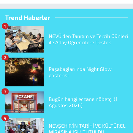
Trend Haberler
1
NEVÜ’den Tanıtım ve Tercih Günleri
ile Aday Öğrencilere Destek
2
Paşabağları'nda Night Glow
gösterisi
3
Bugün hangi eczane nöbetçi (1
Ağustos 2026)
4
NEVŞEHİR’İN TARİHİ VE KÜLTÜREL
MİRASINA IŞIK TUTULDU