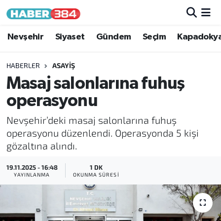
Nöbetçi Eczaneler
Nevşehir
Siyaset
Gündem
Seçim
Kapadoky
Hava Durumu
HABERLER
ASAYIŞ
Masaj salonlarına fuhuş
Trafik Durumu
operasyonu
Süper Lig Puan Durumu ve Fikstür
Nevşehir’deki masaj salonlarına fuhuş
operasyonu düzenlendi. Operasyonda 5 kişi
Tüm Manşetler
gözaltına alındı.
Son Dakika Haberleri
19.11.2025 - 16:48
1 DK
YAYINLANMA
OKUNMA SÜRESI
Haber Arşivi