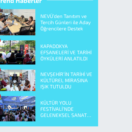
Trend Haberler
NEVÜ’den Tanıtım ve
Tercih Günleri ile Aday
Öğrencilere Destek
KAPADOKYA
EFSANELERİ VE TARİHİ
ÖYKÜLERİ ANLATILDI
NEVŞEHİR’İN TARİHİ VE
KÜLTÜREL MİRASINA
IŞIK TUTULDU
KÜLTÜR YOLU
FESTİVALİ’NDE
GELENEKSEL SANAT
ÖNE ÇIKTI