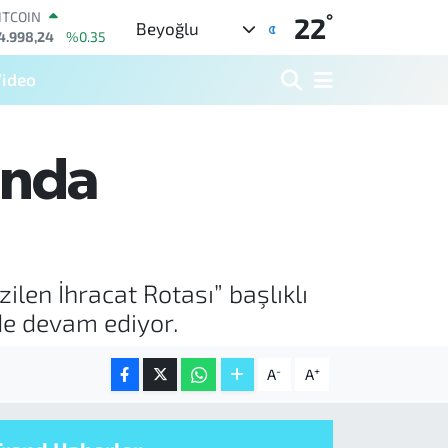
ITCOIN
°
22
Beyoğlu
4.998,24
%0.35
OLAR
7,7436
%0.18
ideo
URO
5,2510
%0.32
TERLİN
4,4811
%0.38
ında
RAM ALTIN
660.55
%0.03
İST100
3.779
%-14
ilen İhracat Rotası” başlıklı
de devam ediyor.
-
+
A
A