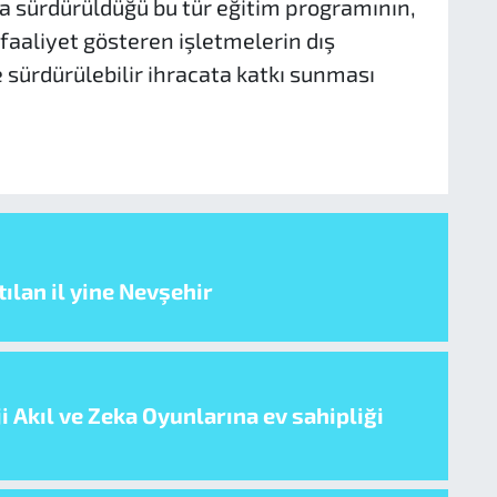
 sürdürüldüğü bu tür eğitim programının,
faaliyet gösteren işletmelerin dış
 sürdürülebilir ihracata katkı sunması
ılan il yine Nevşehir
i Akıl ve Zeka Oyunlarına ev sahipliği