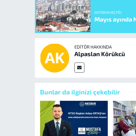
EDITÖRÜN SEÇTIĞI
Mayıs ayında N
EDITÖR HAKKINDA
Alpaslan Körükcü
Bunlar da ilginizi çekebilir