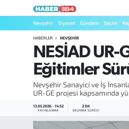
Nöbetçi Eczaneler
Nevşehir
Siyaset
Gündem
Seçim
Ka
Hava Durumu
HABERLER
NEVŞEHIR
NESİAD UR-G
Trafik Durumu
Eğitimler Sü
Süper Lig Puan Durumu ve Fikstür
Tüm Manşetler
Nevşehir Sanayici ve İş İnsanl
UR-GE projesi kapsamında yürü
Son Dakika Haberleri
13.05.2026 - 14:52
2 DK
Haber Arşivi
YAYINLANMA
OKUNMA SÜRESI