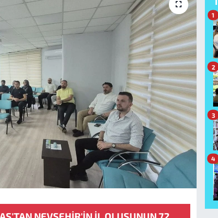
1
2
3
4
Ş'TAN NEVŞEHİR'İN İL OLUŞUNUN 72.