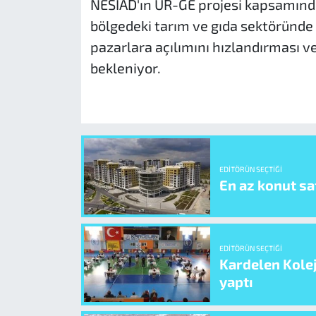
NESİAD'ın UR-GE projesi kapsamında
bölgedeki tarım ve gıda sektöründe 
pazarlara açılımını hızlandırması ve
bekleniyor.
EDITÖRÜN SEÇTIĞI
En az konut sat
EDITÖRÜN SEÇTIĞI
Kardelen Kolej
yaptı