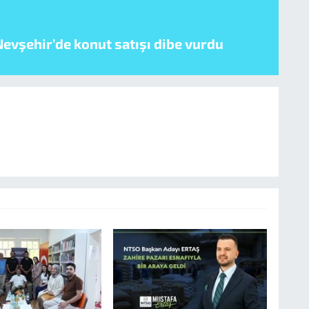
evşehir’de konut satışı dibe vurdu