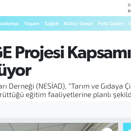
B
6
D
4
padokya
Yaşam
Sağlık
Kültür Sanat
Foto Galeri
V
E
5
S
6
E Projesi Kapsam
G
6
B
rüyor
1
arı Derneği (NESİAD), “Tarım ve Gıdaya Çiz
ttüğü eğitim faaliyetlerine planlı şekil