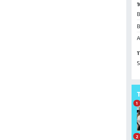
1
B
B
A
1
S
1
2