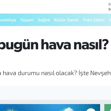
B
6
D
4
padokya
Yaşam
Sağlık
Kültür Sanat
Foto Galeri
V
E
5
S
6
bugün hava nasıl?
G
6
B
1
a hava durumu nasıl olacak? İşte Nevşeh