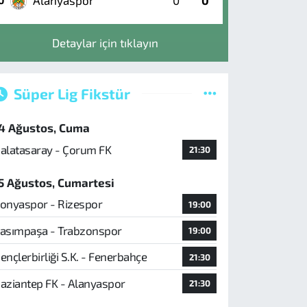
Alanyaspor
0
0
0
Detaylar için tıklayın
Süper Lig Fikstür
4 Ağustos, Cuma
alatasaray - Çorum FK
21:30
5 Ağustos, Cumartesi
onyaspor - Rizespor
19:00
asımpaşa - Trabzonspor
19:00
ençlerbirliği S.K. - Fenerbahçe
21:30
aziantep FK - Alanyaspor
21:30