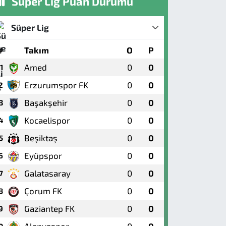
Süper Lig Puan Durumu
Süper Lig
#
Takım
O
P
Amed
0
0
1
Erzurumspor FK
0
0
2
Başakşehir
0
0
3
Kocaelispor
0
0
4
Beşiktaş
0
0
5
Eyüpspor
0
0
6
Galatasaray
0
0
7
Çorum FK
0
0
8
Gaziantep FK
0
0
9