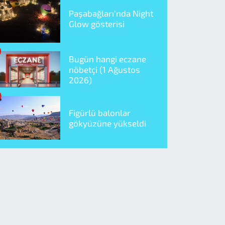
Paşabağları'nda Night
Glow gösterisi
Bugün hangi eczane
nöbetçi (1 Ağustos
2026)
Figürlü balonlar
gökyüzüne yükseldi