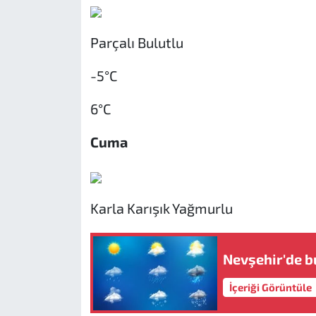
Parçalı Bulutlu
-5°C
6°C
Cuma
Karla Karışık Yağmurlu
Nevşehir'de b
İçeriği Görüntüle