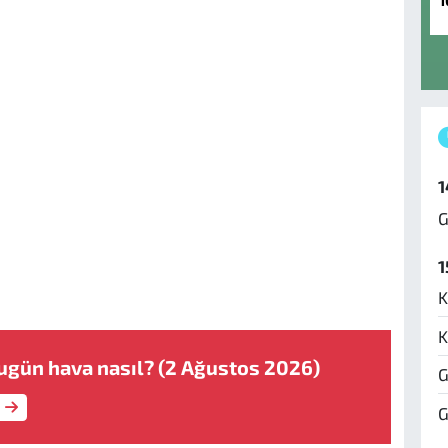
1
1
G
1
K
K
ugün hava nasıl? (2 Ağustos 2026)
G
G