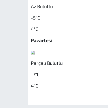
Az Bulutlu
-5°C
4°C
Pazartesi
Parçalı Bulutlu
-7°C
4°C