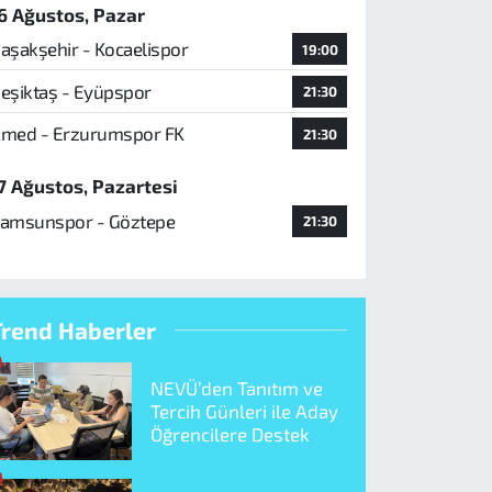
6 Ağustos, Pazar
aşakşehir - Kocaelispor
19:00
eşiktaş - Eyüpspor
21:30
med - Erzurumspor FK
21:30
7 Ağustos, Pazartesi
amsunspor - Göztepe
21:30
Trend Haberler
NEVÜ’den Tanıtım ve
Tercih Günleri ile Aday
Öğrencilere Destek