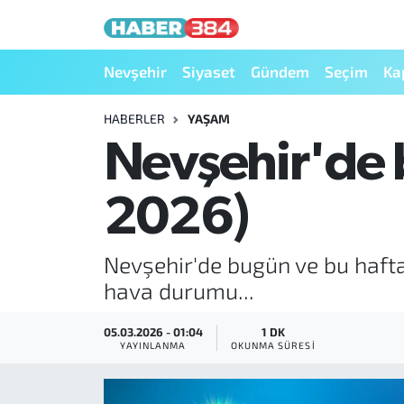
Nöbetçi Eczaneler
Nevşehir
Siyaset
Gündem
Seçim
Ka
Hava Durumu
HABERLER
YAŞAM
Nevşehir'de 
Trafik Durumu
2026)
Süper Lig Puan Durumu ve Fikstür
Tüm Manşetler
Nevşehir'de bugün ve bu haft
hava durumu...
Son Dakika Haberleri
05.03.2026 - 01:04
1 DK
Haber Arşivi
YAYINLANMA
OKUNMA SÜRESI