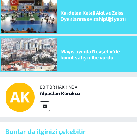
Kardelen Koleji Akıl ve Zeka
Oyunlarına ev sahipliği yaptı
Mayıs ayında Nevşehir’de
konut satışı dibe vurdu
EDITÖR HAKKINDA
Alpaslan Körükcü
Bunlar da ilginizi çekebilir