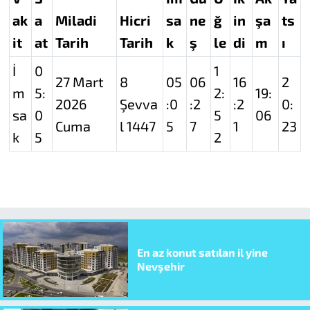
ak
a
Miladi
Hicri
sa
ne
ğ
in
şa
ts
it
at
Tarih
Tarih
k
ş
le
di
m
ı
İ
0
1
27 Mart
8
05
06
16
2
m
5:
2:
19:
2026
Şevva
:0
:2
:2
0:
sa
0
5
06
Cuma
l 1447
5
7
1
23
k
5
2
En az konut satılan il yine
Nevşehir