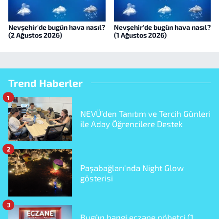
Nevşehir'de bugün hava nasıl?
Nevşehir'de bugün hava nasıl?
(2 Ağustos 2026)
(1 Ağustos 2026)
Trend Haberler
1
NEVÜ’den Tanıtım ve Tercih Günleri
ile Aday Öğrencilere Destek
2
Paşabağları'nda Night Glow
gösterisi
3
Bugün hangi eczane nöbetçi (1