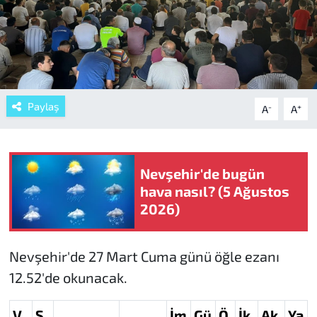
Paylaş
-
+
A
A
Nevşehir'de bugün
hava nasıl? (5 Ağustos
2026)
Nevşehir'de 27 Mart Cuma günü öğle ezanı
12.52'de okunacak.
V
S
İm
Gü
Ö
İk
Ak
Ya