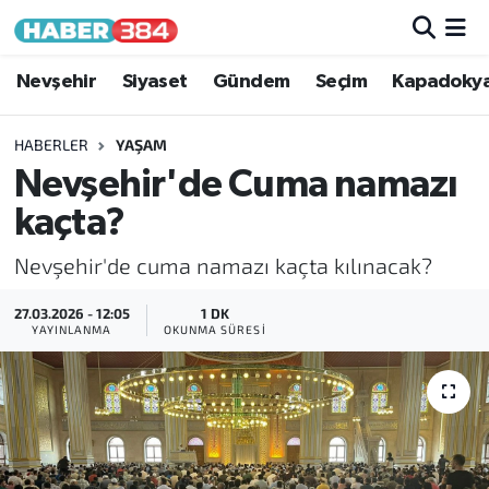
Nöbetçi Eczaneler
Nevşehir
Siyaset
Gündem
Seçim
Kapadoky
Hava Durumu
HABERLER
YAŞAM
Nevşehir'de Cuma namazı
Trafik Durumu
kaçta?
Süper Lig Puan Durumu ve Fikstür
Nevşehir'de cuma namazı kaçta kılınacak?
Tüm Manşetler
27.03.2026 - 12:05
1 DK
YAYINLANMA
OKUNMA SÜRESI
Son Dakika Haberleri
Haber Arşivi