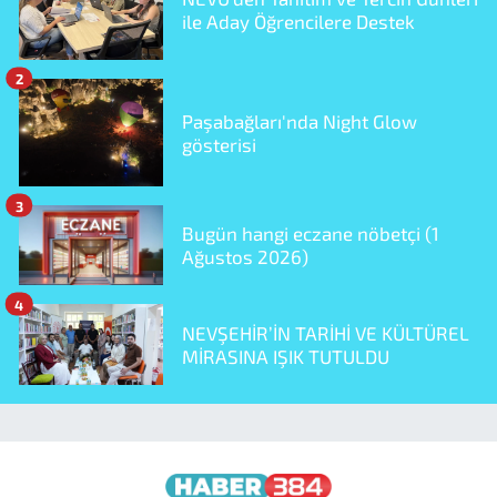
ile Aday Öğrencilere Destek
2
Paşabağları'nda Night Glow
gösterisi
3
Bugün hangi eczane nöbetçi (1
Ağustos 2026)
4
NEVŞEHİR’İN TARİHİ VE KÜLTÜREL
MİRASINA IŞIK TUTULDU