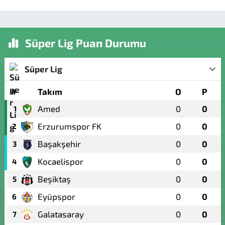
Süper Lig Puan Durumu
Süper Lig
#
Takım
O
P
Amed
0
0
1
Erzurumspor FK
0
0
2
Başakşehir
0
0
3
Kocaelispor
0
0
4
Beşiktaş
0
0
5
Eyüpspor
0
0
6
Galatasaray
0
0
7