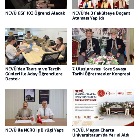
NEVÜ GSF 103 Öğrenci Alacak
NEVÜ’de 3 Fakülteye Doçent
Ataması Yapıldı
NEVÜ’den Tanıtım ve Tercih
7. Uluslararası Kore Savaşı
Günleri ile Aday Öğrencilere
Tarihi Öğretmenler Kongresi
Destek
NEVÜ ile NERO İş Birliği Yaptı
NEVÜ, Magna Charta
Universitatum'da Yerini Aldı