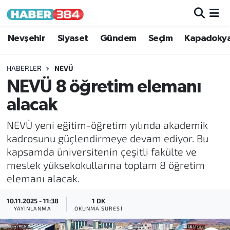
Nöbetçi Eczaneler
Nevşehir
Siyaset
Gündem
Seçim
Kapadoky
Hava Durumu
HABERLER
NEVÜ
NEVÜ 8 öğretim elemanı
Trafik Durumu
alacak
Süper Lig Puan Durumu ve Fikstür
NEVÜ yeni eğitim-öğretim yılında akademik
kadrosunu güçlendirmeye devam ediyor. Bu
Tüm Manşetler
kapsamda üniversitenin çeşitli fakülte ve
meslek yüksekokullarına toplam 8 öğretim
Son Dakika Haberleri
elemanı alacak.
Haber Arşivi
10.11.2025 - 11:38
1 DK
YAYINLANMA
OKUNMA SÜRESI