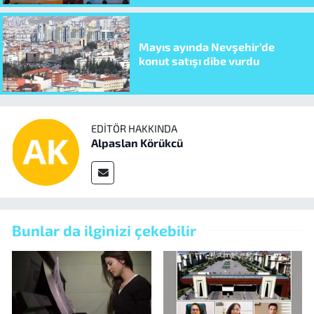
Mayıs ayında Nevşehir’de
konut satışı dibe vurdu
EDITÖR HAKKINDA
Alpaslan Körükcü
Bunlar da ilginizi çekebilir