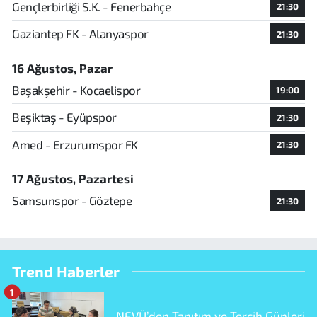
Gençlerbirliği S.K. - Fenerbahçe
21:30
Gaziantep FK - Alanyaspor
21:30
16 Ağustos, Pazar
Başakşehir - Kocaelispor
19:00
Beşiktaş - Eyüpspor
21:30
Amed - Erzurumspor FK
21:30
17 Ağustos, Pazartesi
Samsunspor - Göztepe
21:30
Trend Haberler
1
NEVÜ’den Tanıtım ve Tercih Günleri