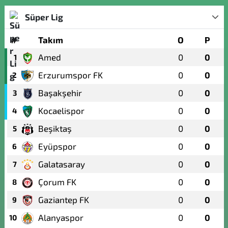
Süper Lig
#
Takım
O
P
Amed
0
0
1
Erzurumspor FK
0
0
2
Başakşehir
0
0
3
Kocaelispor
0
0
4
Beşiktaş
0
0
5
Eyüpspor
0
0
6
Galatasaray
0
0
7
Çorum FK
0
0
8
Gaziantep FK
0
0
9
Alanyaspor
0
0
10