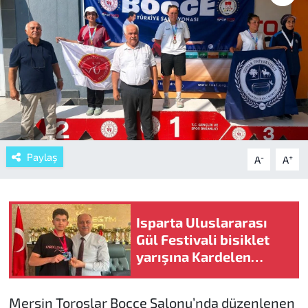
Paylaş
-
+
A
A
Isparta Uluslararası
Gül Festivali bisiklet
yarışına Kardelen
damgası
Mersin Toroslar Bocce Salonu’nda düzenlenen