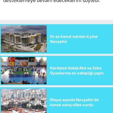
En az konut satılan il yine
Nevşehir
Kardelen Koleji Akıl ve Zeka
Oyunlarına ev sahipliği yaptı
Mayıs ayında Nevşehir’de
konut satışı dibe vurdu