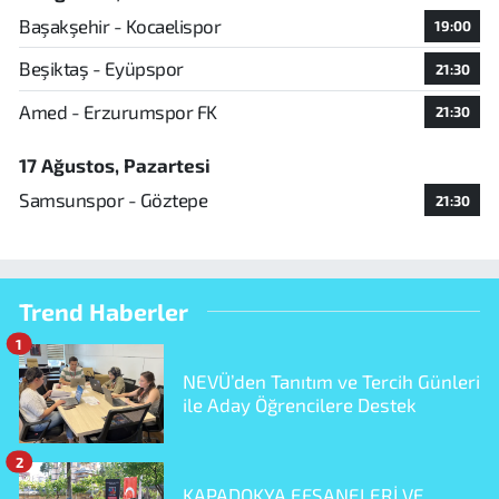
Başakşehir - Kocaelispor
19:00
Beşiktaş - Eyüpspor
21:30
Amed - Erzurumspor FK
21:30
17 Ağustos, Pazartesi
Samsunspor - Göztepe
21:30
Trend Haberler
1
NEVÜ’den Tanıtım ve Tercih Günleri
ile Aday Öğrencilere Destek
2
KAPADOKYA EFSANELERİ VE