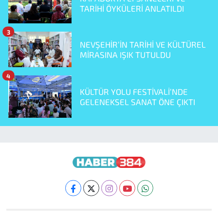
TARİHİ ÖYKÜLERİ ANLATILDI
3
NEVŞEHİR’İN TARİHİ VE KÜLTÜREL
MİRASINA IŞIK TUTULDU
4
KÜLTÜR YOLU FESTİVALİ’NDE
GELENEKSEL SANAT ÖNE ÇIKTI