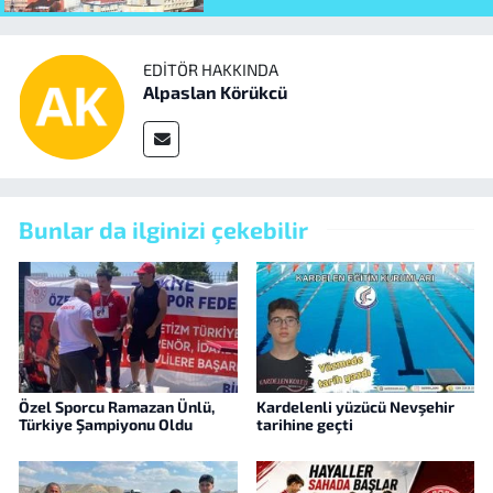
EDITÖR HAKKINDA
Alpaslan Körükcü
Bunlar da ilginizi çekebilir
Özel Sporcu Ramazan Ünlü,
Kardelenli yüzücü Nevşehir
Türkiye Şampiyonu Oldu
tarihine geçti