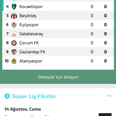
Kocaelispor
0
0
4
Beşiktaş
0
0
5
Eyüpspor
0
0
6
Galatasaray
0
0
7
Çorum FK
0
0
8
Gaziantep FK
0
0
9
Alanyaspor
0
0
10
Detaylar için tıklayın
Süper Lig Fikstür
14 Ağustos, Cuma