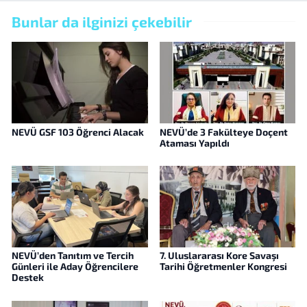
Bunlar da ilginizi çekebilir
NEVÜ GSF 103 Öğrenci Alacak
NEVÜ’de 3 Fakülteye Doçent
Ataması Yapıldı
NEVÜ’den Tanıtım ve Tercih
7. Uluslararası Kore Savaşı
Günleri ile Aday Öğrencilere
Tarihi Öğretmenler Kongresi
Destek