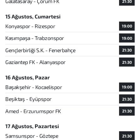
Galatasaray - Çorum FK
21:30
15 Ağustos, Cumartesi
Konyaspor - Rizespor
19:00
Kasımpaşa - Trabzonspor
19:00
Gençlerbirliği S.K. - Fenerbahçe
21:30
Gaziantep FK - Alanyaspor
21:30
16 Ağustos, Pazar
Başakşehir - Kocaelispor
19:00
Beşiktaş - Eyüpspor
21:30
Amed - Erzurumspor FK
21:30
17 Ağustos, Pazartesi
Samsunspor - Göztepe
21:30