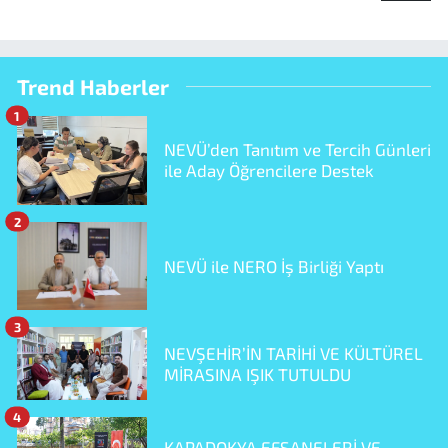
Trend Haberler
1
NEVÜ’den Tanıtım ve Tercih Günleri
ile Aday Öğrencilere Destek
2
NEVÜ ile NERO İş Birliği Yaptı
3
NEVŞEHİR’İN TARİHİ VE KÜLTÜREL
MİRASINA IŞIK TUTULDU
4
KAPADOKYA EFSANELERİ VE