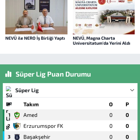
NEVÜ ile NERO İş Birliği Yaptı
NEVÜ, Magna Charta
Universitatum'da Yerini Aldı
Süper Lig Puan Durumu
Süper Lig
#
Takım
O
P
Amed
0
0
1
Erzurumspor FK
0
0
2
Başakşehir
0
0
3