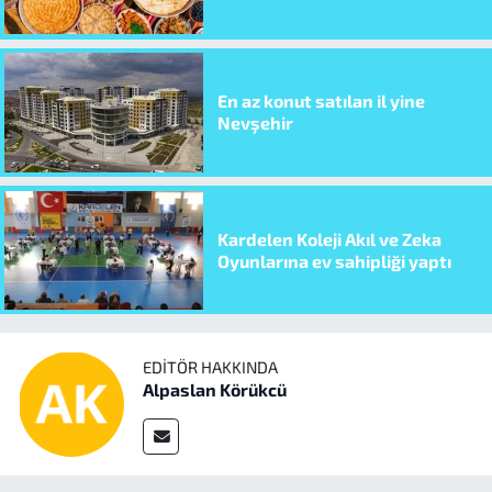
En az konut satılan il yine
Nevşehir
Kardelen Koleji Akıl ve Zeka
Oyunlarına ev sahipliği yaptı
EDITÖR HAKKINDA
Alpaslan Körükcü