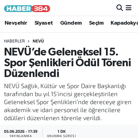
Nöbetçi Eczaneler
Nevşehir
Siyaset
Gündem
Seçim
Kapadoky
Hava Durumu
HABERLER
NEVÜ
NEVÜ’de Geleneksel 15.
Trafik Durumu
Spor Şenlikleri Ödül Töreni
Süper Lig Puan Durumu ve Fikstür
Düzenlendi
NEVÜ Sağlık, Kültür ve Spor Daire Başkanlığı
Tüm Manşetler
tarafından bu yıl 15’incisi gerçekleştirilen
Geleneksel Spor Şenlikleri’nde dereceye giren
Son Dakika Haberleri
akademik ve idari personel ile öğrencilere
ödülleri düzenlenen törenle verildi.
Haber Arşivi
05.06.2026 - 17:39
1 DK
YAYINLANMA
OKUNMA SÜRESI