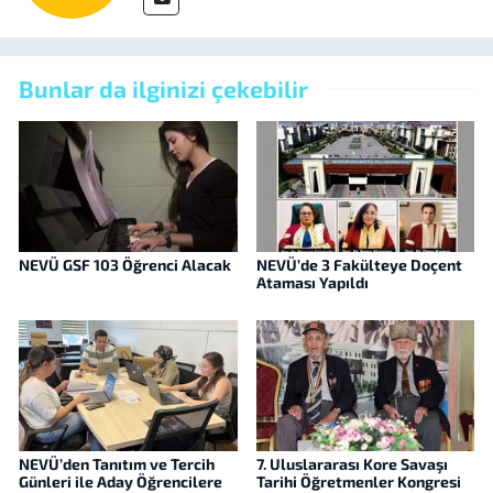
Bunlar da ilginizi çekebilir
NEVÜ GSF 103 Öğrenci Alacak
NEVÜ’de 3 Fakülteye Doçent
Ataması Yapıldı
NEVÜ’den Tanıtım ve Tercih
7. Uluslararası Kore Savaşı
Günleri ile Aday Öğrencilere
Tarihi Öğretmenler Kongresi