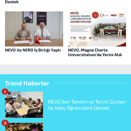
Destek
NEVÜ ile NERO İş Birliği Yaptı
NEVÜ, Magna Charta
Universitatum'da Yerini Aldı
Trend Haberler
1
NEVÜ’den Tanıtım ve Tercih Günleri
ile Aday Öğrencilere Destek
2