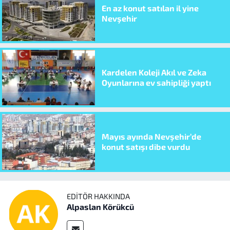
En az konut satılan il yine
Nevşehir
Kardelen Koleji Akıl ve Zeka
Oyunlarına ev sahipliği yaptı
Mayıs ayında Nevşehir’de
konut satışı dibe vurdu
EDITÖR HAKKINDA
Alpaslan Körükcü