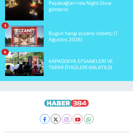
Paşabağları'nda Night Glow
gösterisi
3
Bugün hangi eczane nöbetçi (1
Ağustos 2026)
4
KAPADOKYA EFSANELERİ VE
TARİHİ ÖYKÜLERİ ANLATILDI