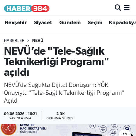
Nöbetçi Eczaneler
Nevşehir
Siyaset
Gündem
Seçim
Kapadoky
Hava Durumu
HABERLER
NEVÜ
NEVÜ’de "Tele-Sağlık
Trafik Durumu
Teknikerliği Programı"
Süper Lig Puan Durumu ve Fikstür
açıldı
NEVÜ’de Sağlıkta Dijital Dönüşüm: YÖK
Tüm Manşetler
Onayıyla "Tele-Sağlık Teknikerliği Programı"
Açıldı
Son Dakika Haberleri
09.06.2026 - 16:21
2 DK
Haber Arşivi
YAYINLANMA
OKUNMA SÜRESI