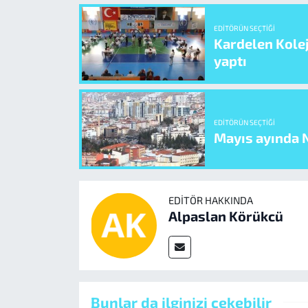
EDITÖRÜN SEÇTIĞI
Kardelen Kolej
yaptı
EDITÖRÜN SEÇTIĞI
Mayıs ayında N
EDITÖR HAKKINDA
Alpaslan Körükcü
Bunlar da ilginizi çekebilir