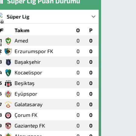
Süper Lig Puan Durumu
Süper Lig
#
Takım
O
P
Amed
0
0
1
Erzurumspor FK
0
0
2
Başakşehir
0
0
3
Kocaelispor
0
0
4
Beşiktaş
0
0
5
Eyüpspor
0
0
6
Galatasaray
0
0
7
Çorum FK
0
0
8
Gaziantep FK
0
0
9