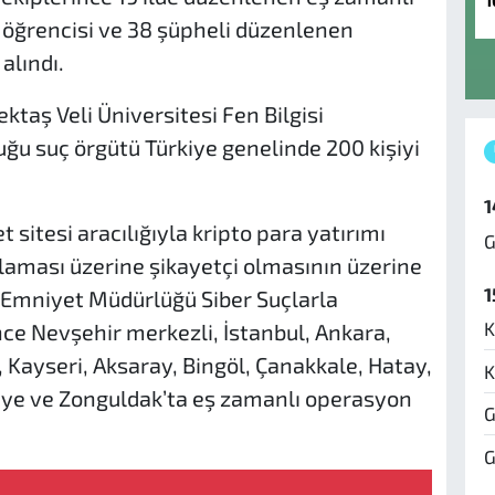
1
 öğrencisi ve 38 şüpheli düzenlenen
alındı.
ktaş Veli Üniversitesi Fen Bilgisi
uğu suç örgütü Türkiye genelinde 200 kişiyi
1
t sitesi aracılığıyla kripto para yatırımı
G
laması üzerine şikayetçi olmasının üzerine
1
İl Emniyet Müdürlüğü Siber Suçlarla
K
e Nevşehir merkezli, İstanbul, Ankara,
 Kayseri, Aksaray, Bingöl, Çanakkale, Hatay,
K
niye ve Zonguldak’ta eş zamanlı operasyon
G
G