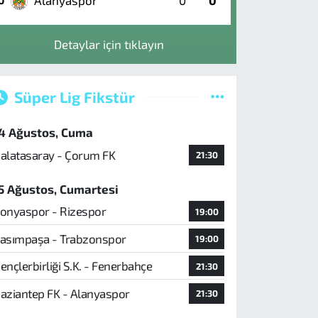
Alanyaspor
0
0
0
Detaylar için tıklayın
Süper Lig Fikstür
4 Ağustos, Cuma
alatasaray - Çorum FK
21:30
5 Ağustos, Cumartesi
onyaspor - Rizespor
19:00
asımpaşa - Trabzonspor
19:00
ençlerbirliği S.K. - Fenerbahçe
21:30
aziantep FK - Alanyaspor
21:30