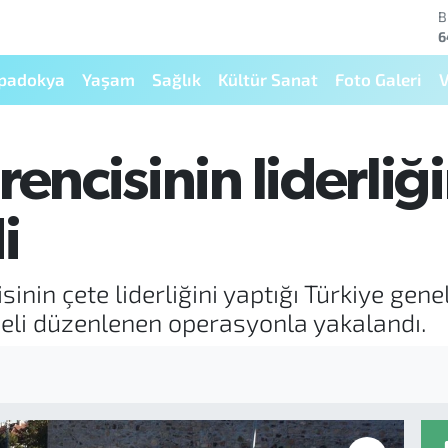
B
6
D
4
padokya
Yaşam
Sağlık
Kültür Sanat
Foto Galeri
V
E
5
S
6
encisinin liderliği
G
6
B
i
1
inin çete liderliğini yaptığı Türkiye gene
heli düzenlenen operasyonla yakalandı.