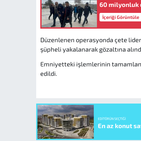
60 milyonluk 
İçeriği Görüntüle
Düzenlenen operasyonda çete lideri ü
şüpheli yakalanarak gözaltına alınd
Emniyetteki işlemlerinin tamamlan
edildi.
EDITÖRÜN SEÇTIĞI
En az konut sat