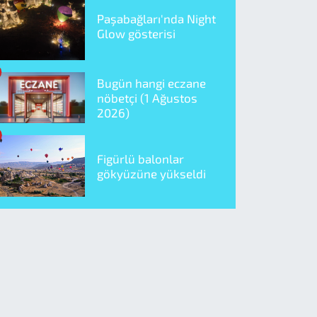
Paşabağları'nda Night
Glow gösterisi
Bugün hangi eczane
nöbetçi (1 Ağustos
2026)
Figürlü balonlar
gökyüzüne yükseldi