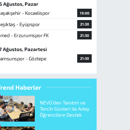
6 Ağustos, Pazar
aşakşehir - Kocaelispor
19:00
eşiktaş - Eyüpspor
21:30
med - Erzurumspor FK
21:30
7 Ağustos, Pazartesi
amsunspor - Göztepe
21:30
Trend Haberler
NEVÜ’den Tanıtım ve
Tercih Günleri ile Aday
Öğrencilere Destek