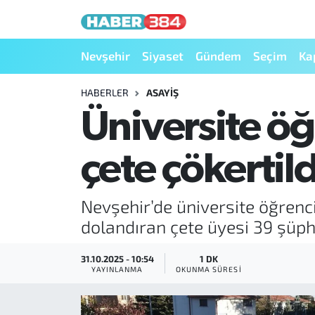
Nöbetçi Eczaneler
Nevşehir
Siyaset
Gündem
Seçim
Ka
Hava Durumu
HABERLER
ASAYIŞ
Üniversite öğr
Trafik Durumu
çete çökertild
Süper Lig Puan Durumu ve Fikstür
Tüm Manşetler
Nevşehir’de üniversite öğrencis
dolandıran çete üyesi 39 şüp
Son Dakika Haberleri
31.10.2025 - 10:54
1 DK
Haber Arşivi
YAYINLANMA
OKUNMA SÜRESI