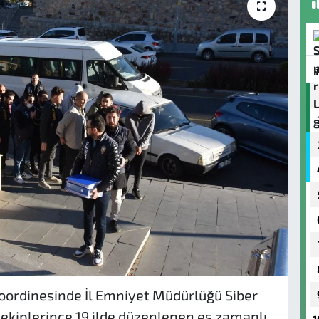
oordinesinde İl Emniyet Müdürlüğü Siber
kiplerince 19 ilde düzenlenen eş zamanlı