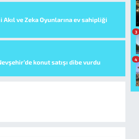
i Akıl ve Zeka Oyunlarına ev sahipliği
3
4
evşehir’de konut satışı dibe vurdu