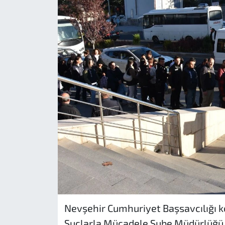
Nevşehir Cumhuriyet Başsavcılığı k
Suçlarla Mücadele Şube Müdürlüğü e