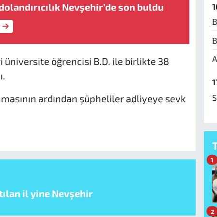
dolandırıcılık Nevşehir’de son buldu
1
B
B
A
niversite öğrencisi B.D. ile birlikte 38
ı.
1
S
masının ardından şüpheliler adliyeye sevk
1
ılan il yine Nevşehir
2