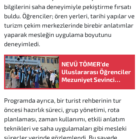
bilgilerini saha deneyimiyle pekiştirme fırsatı
buldu. Öğrenciler; ören yerleri, tarihi yapılar ve
turizm çekim merkezlerinde birebir anlatımlar
yaparak mesleğin uygulama boyutunu
deneyimledi.
NEVÜ TÖMER’de
Uluslararası Öğrenciler
Mezuniyet Sevinci
Yaşadı
Programda ayrıca, bir turist rehberinin tur
öncesi hazırlık süreci, grup yönetimi, rota
planlaması, zaman kullanımı, etkili anlatım
teknikleri ve saha uygulamaları gibi mesleki
süreçler yerinde gözlemlendi. Bu sayede