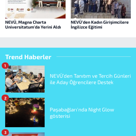
NEVÜ, Magna Charta
NEVÜ’den Kadın Girişimcilere
Universitatum'da Yerini Aldı
İngilizce Eğitimi
Trend Haberler
1
NEVÜ’den Tanıtım ve Tercih Günleri
ile Aday Öğrencilere Destek
2
Paşabağları'nda Night Glow
gösterisi
3