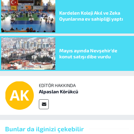
Kardelen Koleji Akıl ve Zeka
Oyunlarına ev sahipliği yaptı
Mayıs ayında Nevşehir’de
konut satışı dibe vurdu
EDITÖR HAKKINDA
Alpaslan Körükcü
Bunlar da ilginizi çekebilir