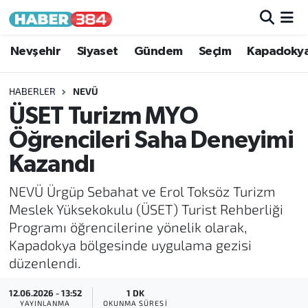
Nöbetçi Eczaneler
Nevşehir
Siyaset
Gündem
Seçim
Kapadoky
Hava Durumu
HABERLER
NEVÜ
ÜSET Turizm MYO
Trafik Durumu
Öğrencileri Saha Deneyimi
Süper Lig Puan Durumu ve Fikstür
Kazandı
NEVÜ Ürgüp Sebahat ve Erol Toksöz Turizm
Tüm Manşetler
Meslek Yüksekokulu (ÜSET) Turist Rehberliği
Programı öğrencilerine yönelik olarak,
Son Dakika Haberleri
Kapadokya bölgesinde uygulama gezisi
düzenlendi.
Haber Arşivi
12.06.2026 - 13:52
1 DK
YAYINLANMA
OKUNMA SÜRESI