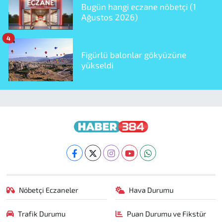
Bugün hangi eczane nöbetçi (1
Ağustos 2026)
4
Figürlü balonlar gökyüzüne
yükseldi
Nöbetçi Eczaneler
Hava Durumu
Trafik Durumu
Puan Durumu ve Fikstür