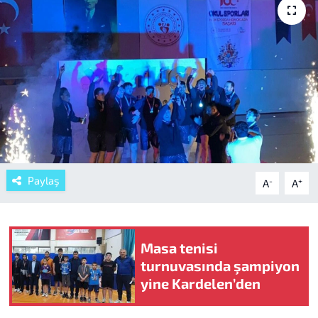
Paylaş
-
+
A
A
Masa tenisi
turnuvasında şampiyon
yine Kardelen’den