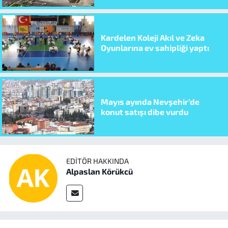
Kardelen Koleji Akıl ve Zeka
Oyunlarına ev sahipliği yaptı
Mayıs ayında Nevşehir’de
konut satışı dibe vurdu
EDITÖR HAKKINDA
Alpaslan Körükcü