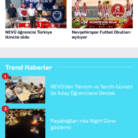
NEVÜ öğrencisi Türkiye
Nevşehirspor Futbol Okulları
ikincisi oldu
açılıyor
Trend Haberler
1
NEVÜ’den Tanıtım ve Tercih Günleri
ile Aday Öğrencilere Destek
2
Paşabağları'nda Night Glow
gösterisi