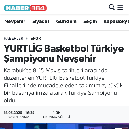
Nöbetçi Eczaneler
Nevşehir
Siyaset
Gündem
Seçim
Kapadoky
Hava Durumu
HABERLER
SPOR
YURTLİG Basketbol Türkiye
Trafik Durumu
Şampiyonu Nevşehir
Süper Lig Puan Durumu ve Fikstür
Karabük’te 8-15 Mayıs tarihleri arasında
düzenlenen YURTLİG Basketbol Türkiye
Tüm Manşetler
Finalleri’nde mücadele eden takımımız, büyük
bir başarıya imza atarak Türkiye Şampiyonu
Son Dakika Haberleri
oldu.
Haber Arşivi
15.05.2026 - 16:25
1 DK
YAYINLANMA
OKUNMA SÜRESI