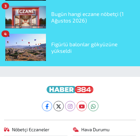
3
Bugün hangi eczane nöbetçi (1
Ağustos 2026)
4
Figürlü balonlar gökyüzüne
yükseldi
Nöbetçi Eczaneler
Hava Durumu