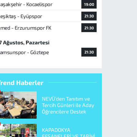
aşakşehir - Kocaelispor
19:00
eşiktaş - Eyüpspor
21:30
med - Erzurumspor FK
21:30
7 Ağustos, Pazartesi
amsunspor - Göztepe
21:30
Trend Haberler
NEVÜ’den Tanıtım ve
Tercih Günleri ile Aday
Öğrencilere Destek
KAPADOKYA
EFSANELERİ VE TARİHİ