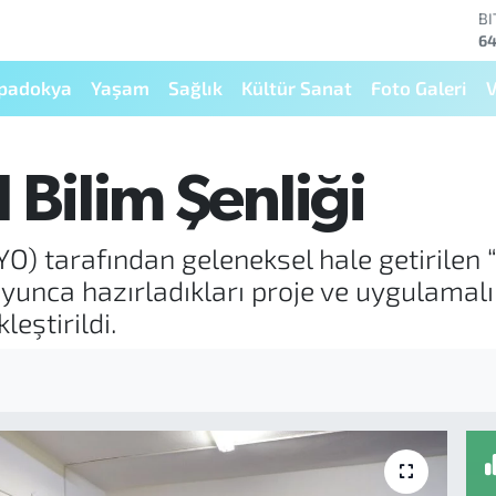
BI
64
D
47
padokya
Yaşam
Sağlık
Kültür Sanat
Foto Galeri
V
E
55
S
64
 Bilim Şenliği
G
66
Bİ
 tarafından geleneksel hale getirilen “
13
oyunca hazırladıkları proje ve uygulamalı 
leştirildi.