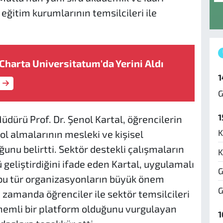
i eğitim kurumlarının temsilcileri ile
harta Universitatum'da Yerini Aldı
1
G
1
üdürü Prof. Dr. Şenol Kartal, öğrencilerin
K
rol almalarının mesleki ve kişisel
unu belirtti. Sektör destekli çalışmaların
K
geliştirdiğini ifade eden Kartal, uygulamalı
G
 bu tür organizasyonların büyük önem
G
ı zamanda öğrenciler ile sektör temsilcileri
önemli bir platform olduğunu vurgulayan
1