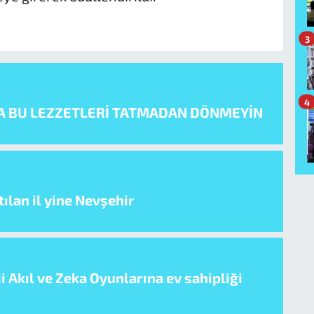
3
4
A BU LEZZETLERİ TATMADAN DÖNMEYİN
ılan il yine Nevşehir
i Akıl ve Zeka Oyunlarına ev sahipliği