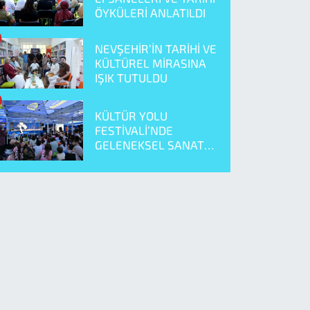
ÖYKÜLERİ ANLATILDI
NEVŞEHİR’İN TARİHİ VE
KÜLTÜREL MİRASINA
IŞIK TUTULDU
KÜLTÜR YOLU
FESTİVALİ’NDE
GELENEKSEL SANAT
ÖNE ÇIKTI