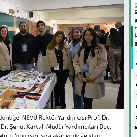
inliğe; NEVÜ Rektör Yardımcısı Prof. Dr.
r. Şenol Kartal, Müdür Yardımcıları Doç.
1
 Mutlu’nun yanı sıra akademik ve idari