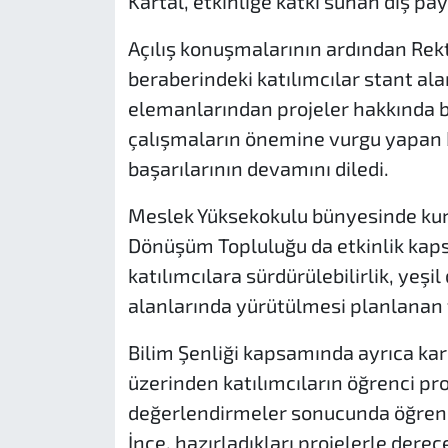
Kartal, etkinliğe katkı sunan dış pa
Açılış konuşmalarının ardından Rekt
beraberindeki katılımcılar stant al
elemanlarından projeler hakkında bil
çalışmaların önemine vurgu yapan D
başarılarının devamını diledi.
Meslek Yüksekokulu bünyesinde kuru
Dönüşüm Topluluğu da etkinlik kaps
katılımcılara sürdürülebilirlik, yeş
alanlarında yürütülmesi planlanan fa
Bilim Şenliği kapsamında ayrıca ka
üzerinden katılımcıların öğrenci pro
değerlendirmeler sonucunda öğrenci
İnce, hazırladıkları projelerle derec