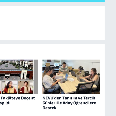
 Fakülteye Doçent
NEVÜ’den Tanıtım ve Tercih
apıldı
Günleri ile Aday Öğrencilere
Destek