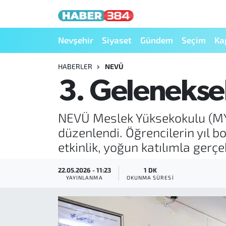
Nöbetçi Eczaneler
Nevşehir
Siyaset
Gündem
Seçim
Ka
Hava Durumu
HABERLER
NEVÜ
3. Geleneksel
Trafik Durumu
NEVÜ Meslek Yüksekokulu (MYO)
Süper Lig Puan Durumu ve Fikstür
düzenlendi. Öğrencilerin yıl b
Tüm Manşetler
etkinlik, yoğun katılımla gerçek
Son Dakika Haberleri
22.05.2026 - 11:23
1 DK
YAYINLANMA
OKUNMA SÜRESI
Haber Arşivi