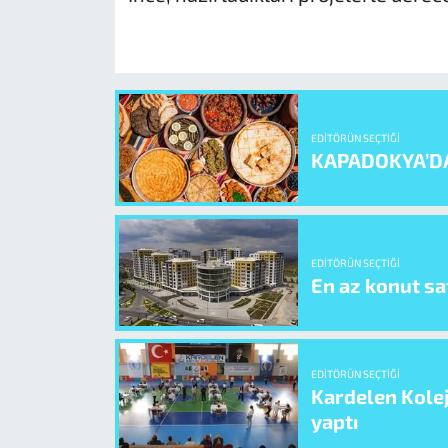
EDITÖRÜN SEÇTIĞI
KAPADOKYA’D
EDITÖRÜN SEÇTIĞI
En az konut sat
EDITÖRÜN SEÇTIĞI
Kardelen Kolej
yaptı