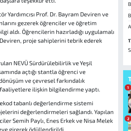
ydaşlara teşekkür etti.
B
ör Yardımcısı Prof. Dr. Bayram Deviren ve
B
anlarını gezerek öğrenciler ve öğretim
A
gi aldı. Öğrencilerin hazırladığı uygulamalı
eviren, proje sahiplerini tebrik ederek
1
S
lan NEVÜ Sürdürülebilirlik ve Yeşil
amında açtığı stantla öğrenci ve
il dönüşüm ve çevresel farkındalık
1
aliyetlere ilişkin bilgilendirme yaptı.
rekod tabanlı değerlendirme sistemi
jelerini değerlendirmeleri sağlandı. Yapılan
2
ler Semih Paylı, Enes Erkek ve Nisa Melek
eye girerek ödüllendirildi.