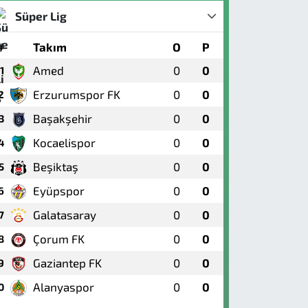
Süper Lig
#
Takım
O
P
Amed
0
0
1
Erzurumspor FK
0
0
2
Başakşehir
0
0
3
Kocaelispor
0
0
4
Beşiktaş
0
0
5
Eyüpspor
0
0
6
Galatasaray
0
0
7
Çorum FK
0
0
8
Gaziantep FK
0
0
9
Alanyaspor
0
0
0