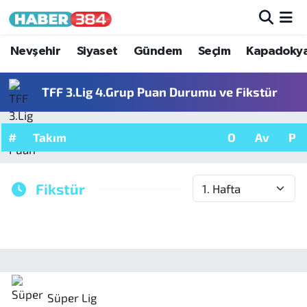
Nöbetçi Eczaneler
Nevşehir
Siyaset
Gündem
Seçim
Kapadoky
Hava Durumu
TFF 3.Lig 4.Grup Puan Durumu ve Fikstür
Trafik Durumu
#
Takım
O
Av
P
Süper Lig Puan Durumu ve Fikstür
Fikstür
Tüm Manşetler
Son Dakika Haberleri
Haber Arşivi
Süper Lig