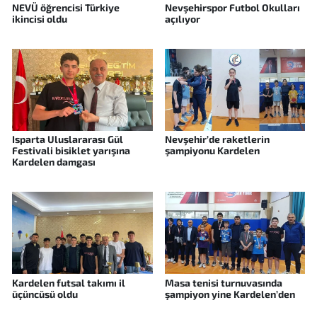
NEVÜ öğrencisi Türkiye
Nevşehirspor Futbol Okulları
ikincisi oldu
açılıyor
Isparta Uluslararası Gül
Nevşehir’de raketlerin
Festivali bisiklet yarışına
şampiyonu Kardelen
Kardelen damgası
Kardelen futsal takımı il
Masa tenisi turnuvasında
üçüncüsü oldu
şampiyon yine Kardelen’den