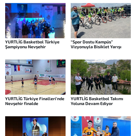
YURTLİG Basketbol Türkiye
“Spor Dostu Kampüs”
Şampiyonu Nevşehir
Vizyonuyla Bisiklet Yarışı
YURTLİG Türkiye Finalleri’nde
YURTLİG Basketbol Takımı
Nevşehir finalde
Yoluna Devam Ediyor