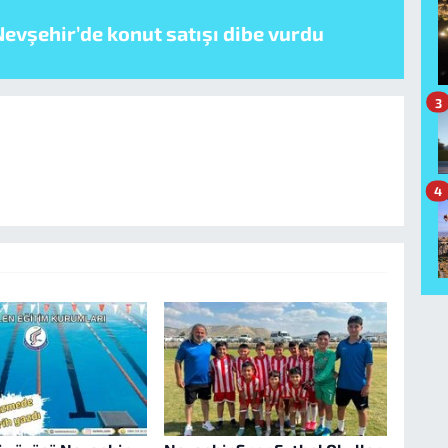
evşehir’de konut satışı dibe vurdu
3
4