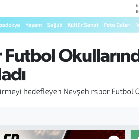
B
6
D
4
padokya
Yaşam
Sağlık
Kültür Sanat
Foto Galeri
V
E
5
S
6
 Futbol Okullarınd
G
6
B
ladı
1
tirmeyi hedefleyen Nevşehirspor Futbol O