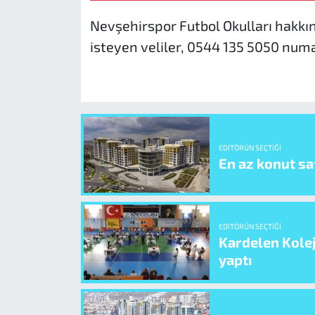
Nevşehirspor Futbol Okulları hakkın
isteyen veliler, 0544 135 5050 numa
EDITÖRÜN SEÇTIĞI
En az konut sat
EDITÖRÜN SEÇTIĞI
Kardelen Kolej
yaptı