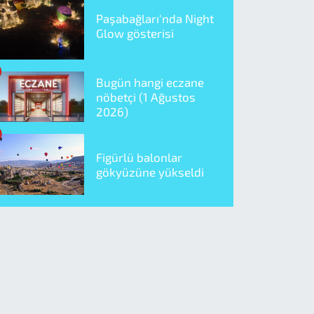
Paşabağları'nda Night
Glow gösterisi
Bugün hangi eczane
nöbetçi (1 Ağustos
2026)
Figürlü balonlar
gökyüzüne yükseldi