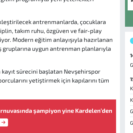
1
leştirilecek antrenmanlarda, çocuklara
siplin, takım ruhu, özgüven ve fair-play
iyor. Modern eğitim anlayışıyla hazırlanan
 gruplarına uygun antrenman planlarıyla
1
G
 kayıt sürecini başlatan Nevşehirspor
1
porcularını yetiştirmek için kapılarını tüm
K
K
urnuvasında şampiyon yine Kardelen’den
G
G