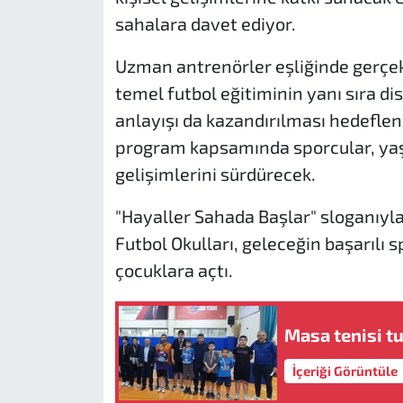
sahalara davet ediyor.
Uzman antrenörler eşliğinde gerçek
temel futbol eğitiminin yanı sıra di
anlayışı da kazandırılması hedeflen
program kapsamında sporcular, yaş
gelişimlerini sürdürecek.
"Hayaller Sahada Başlar" sloganıyla
Futbol Okulları, geleceğin başarılı s
çocuklara açtı.
Masa tenisi t
İçeriği Görüntüle