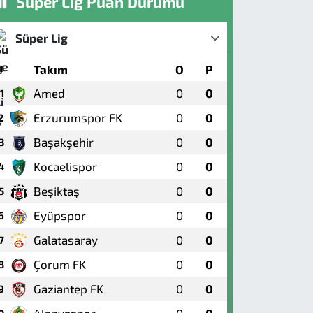
Süper Lig Puan Durumu
Süper Lig
#
Takım
O
P
Amed
0
0
1
Erzurumspor FK
0
0
2
Başakşehir
0
0
3
Kocaelispor
0
0
4
Beşiktaş
0
0
5
Eyüpspor
0
0
6
Galatasaray
0
0
7
Çorum FK
0
0
8
Gaziantep FK
0
0
9