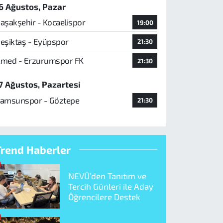
6 Ağustos, Pazar
aşakşehir - Kocaelispor
19:00
eşiktaş - Eyüpspor
21:30
med - Erzurumspor FK
21:30
7 Ağustos, Pazartesi
amsunspor - Göztepe
21:30
Trend Haberler
NEVÜ’den Tanıtım ve
Tercih Günleri ile Aday
Öğrencilere Destek