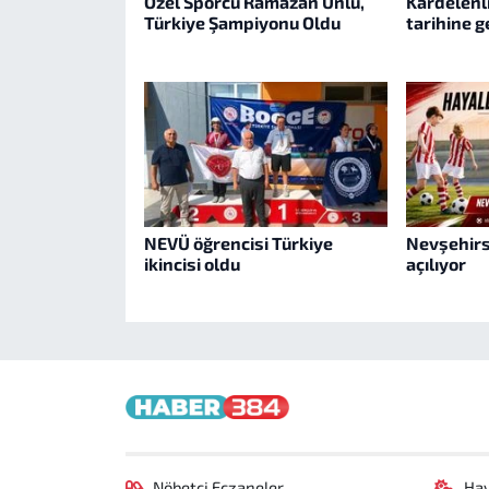
Özel Sporcu Ramazan Ünlü,
Kardelenl
Türkiye Şampiyonu Oldu
tarihine g
NEVÜ öğrencisi Türkiye
Nevşehirs
ikincisi oldu
açılıyor
Nöbetçi Eczaneler
Ha