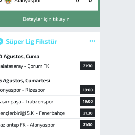
Alanyaspor
0
0
0
Detaylar için tıklayın
Süper Lig Fikstür
4 Ağustos, Cuma
alatasaray - Çorum FK
21:30
5 Ağustos, Cumartesi
onyaspor - Rizespor
19:00
asımpaşa - Trabzonspor
19:00
ençlerbirliği S.K. - Fenerbahçe
21:30
aziantep FK - Alanyaspor
21:30