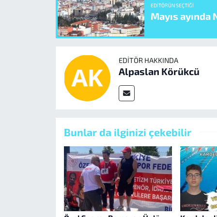
EDITÖRÜN SEÇTIĞI
Mayıs ayında N
EDITÖR HAKKINDA
Alpaslan Körükcü
Bunlar da ilginizi çekebilir