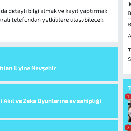
1
da detaylı bilgi almak ve kayıt yaptırmak
B
ralı telefondan yetkililere ulaşabilecek.
B
A
1
S
ılan il yine Nevşehir
1
i Akıl ve Zeka Oyunlarına ev sahipliği
2