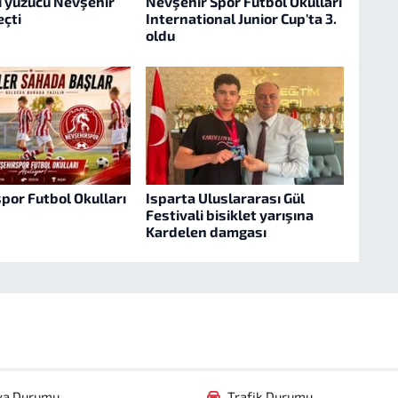
i yüzücü Nevşehir
Nevşehir Spor Futbol Okulları
eçti
International Junior Cup'ta 3.
oldu
por Futbol Okulları
Isparta Uluslararası Gül
Festivali bisiklet yarışına
Kardelen damgası
va Durumu
Trafik Durumu