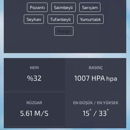
Pozantı
Saimbeyli
Sarıçam
Seyhan
Tufanbeyli
Yumurtalık
Yüreğir
NEM
BASINÇ
%32
1007 HPA
hpa
RÜZGAR
EN DÜŞÜK / EN YÜKSEK
°
°
5.61 M/S
15
/ 33