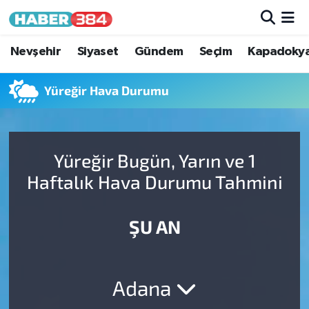
Nöbetçi Eczaneler
Nevşehir
Siyaset
Gündem
Seçim
Kapadoky
Hava Durumu
Yüreğir Hava Durumu
Trafik Durumu
Yüreğir Bugün, Yarın ve 1
Süper Lig Puan Durumu ve Fikstür
Haftalık Hava Durumu Tahmini
Tüm Manşetler
ŞU AN
Son Dakika Haberleri
Haber Arşivi
Adana