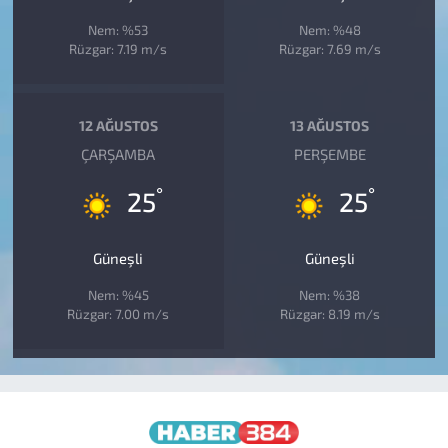
Nem: %53
Nem: %48
Rüzgar: 7.19 m/s
Rüzgar: 7.69 m/s
12 AĞUSTOS
13 AĞUSTOS
ÇARŞAMBA
PERŞEMBE
°
°
25
25
Güneşli
Güneşli
Nem: %45
Nem: %38
Rüzgar: 7.00 m/s
Rüzgar: 8.19 m/s