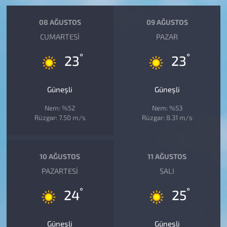
08 AĞUSTOS
09 AĞUSTOS
CUMARTESI
PAZAR
°
°
23
23
Güneşli
Güneşli
Nem: %52
Nem: %53
Rüzgar: 7.50 m/s
Rüzgar: 8.31 m/s
10 AĞUSTOS
11 AĞUSTOS
PAZARTESI
SALI
°
°
24
25
Güneşli
Güneşli