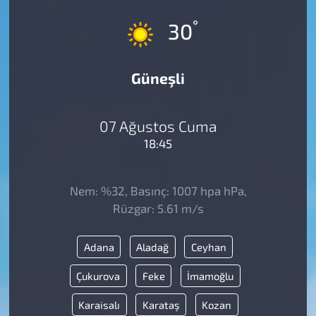
°
30
Güneşli
07 Ağustos Cuma
18:45
Nem: %32, Basınç: 1007 hpa hPa,
Rüzgar: 5.61 m/s
Adana
Aladağ
Ceyhan
Çukurova
Feke
İmamoğlu
Karaisalı
Karataş
Kozan