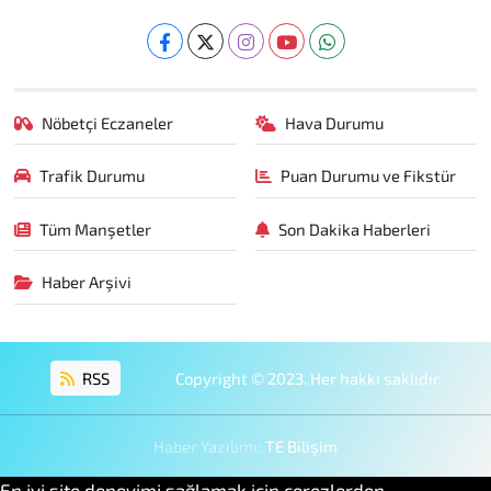
Nöbetçi Eczaneler
Hava Durumu
Trafik Durumu
Puan Durumu ve Fikstür
Tüm Manşetler
Son Dakika Haberleri
Haber Arşivi
RSS
Copyright © 2023. Her hakkı saklıdır.
Haber Yazılımı:
TE Bilişim
En iyi site deneyimi sağlamak için çerezlerden