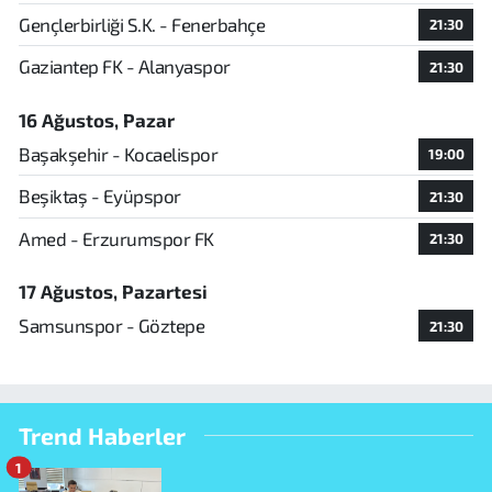
Gençlerbirliği S.K. - Fenerbahçe
21:30
Gaziantep FK - Alanyaspor
21:30
16 Ağustos, Pazar
Başakşehir - Kocaelispor
19:00
Beşiktaş - Eyüpspor
21:30
Amed - Erzurumspor FK
21:30
17 Ağustos, Pazartesi
Samsunspor - Göztepe
21:30
Trend Haberler
1