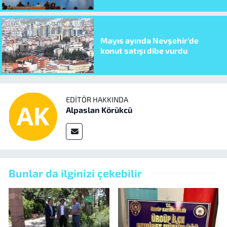
Mayıs ayında Nevşehir’de
konut satışı dibe vurdu
EDITÖR HAKKINDA
Alpaslan Körükcü
Bunlar da ilginizi çekebilir