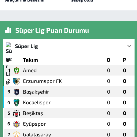
Süper Lig Puan Durumu
Süper Lig
#
Takım
O
P
Amed
0
0
1
Erzurumspor FK
0
0
2
Başakşehir
0
0
3
Kocaelispor
0
0
4
Beşiktaş
0
0
5
Eyüpspor
0
0
6
Galatasaray
0
0
7