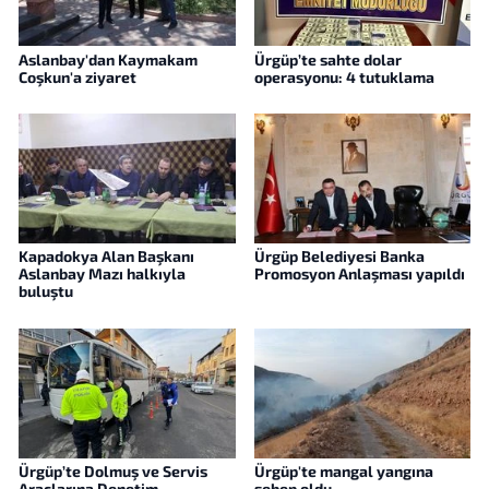
Aslanbay'dan Kaymakam
Ürgüp’te sahte dolar
Coşkun'a ziyaret
operasyonu: 4 tutuklama
Kapadokya Alan Başkanı
Ürgüp Belediyesi Banka
Aslanbay Mazı halkıyla
Promosyon Anlaşması yapıldı
buluştu
Ürgüp’te Dolmuş ve Servis
Ürgüp'te mangal yangına
Araçlarına Denetim
sebep oldu