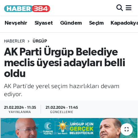
Nöbetçi Eczaneler
Nevşehir
Siyaset
Gündem
Seçim
Kapadoky
Hava Durumu
HABERLER
ÜRGÜP
AK Parti Ürgüp Belediye
Trafik Durumu
meclis üyesi adayları belli
Süper Lig Puan Durumu ve Fikstür
oldu
AK Parti'de yerel seçim hazırlıkları devam
Tüm Manşetler
ediyor.
Son Dakika Haberleri
21.02.2024 - 11:35
21.02.2024 - 11:45
YAYINLANMA
GÜNCELLEME
Haber Arşivi