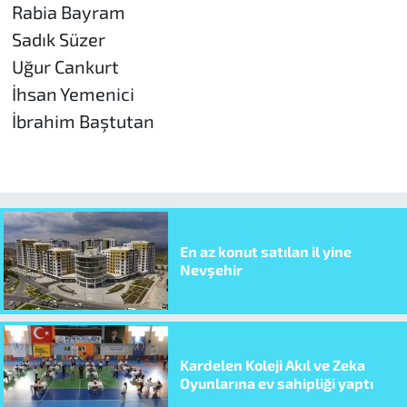
Rabia Bayram
Sadık Süzer
Uğur Cankurt
İhsan Yemenici
İbrahim Baştutan
En az konut satılan il yine
Nevşehir
Kardelen Koleji Akıl ve Zeka
Oyunlarına ev sahipliği yaptı