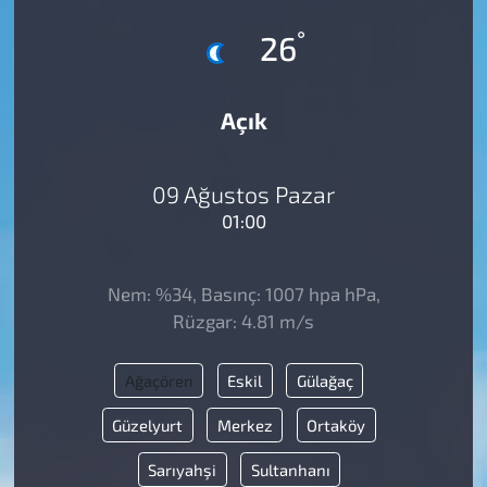
°
26
Açık
09 Ağustos Pazar
01:00
Nem: %34, Basınç: 1007 hpa hPa,
Rüzgar: 4.81 m/s
Ağaçören
Eskil
Gülağaç
Güzelyurt
Merkez
Ortaköy
Sarıyahşi
Sultanhanı