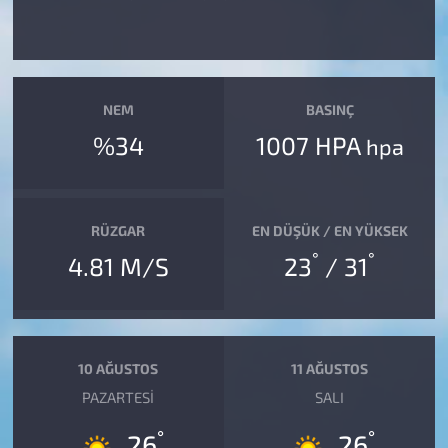
NEM
BASINÇ
%34
1007 HPA
hpa
RÜZGAR
EN DÜŞÜK / EN YÜKSEK
°
°
4.81 M/S
23
/ 31
10 AĞUSTOS
11 AĞUSTOS
PAZARTESI
SALI
°
°
26
26