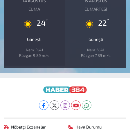
14 AĞUSTOS
15 AĞUSTOS
CUMA
CUMARTESI
°
°
24
22
Güneşli
Güneşli
Nem: %41
Nem: %41
Rüzgar: 9.89 m/s
Rüzgar: 7.89 m/s
Nöbetçi Eczaneler
Hava Durumu