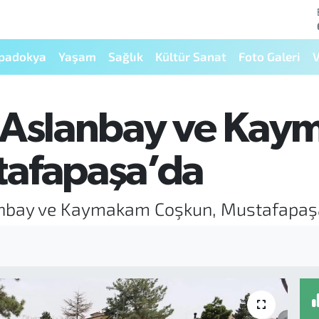
padokya
Yaşam
Sağlık
Kültür Sanat
Foto Galeri
V
ı Aslanbay ve Ka
tafapaşa’da
anbay ve Kaymakam Coşkun, Mustafapaş