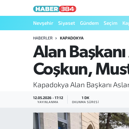
Nöbetçi Eczaneler
Nevşehir
Siyaset
Gündem
Seçim
Ka
Hava Durumu
HABERLER
KAPADOKYA
Alan Başkan
Trafik Durumu
Coşkun, Mus
Süper Lig Puan Durumu ve Fikstür
Tüm Manşetler
Kapadokya Alan Başkanı Asl
Son Dakika Haberleri
12.05.2026 - 17:12
1 DK
YAYINLANMA
OKUNMA SÜRESI
Haber Arşivi