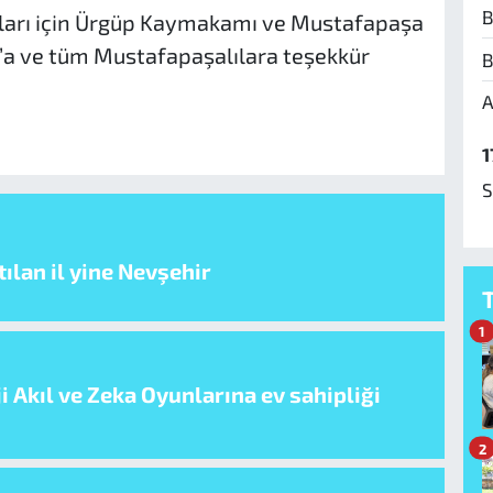
B
kıları için Ürgüp Kaymakamı ve Mustafapaşa
’a ve tüm Mustafapaşalılara teşekkür
B
A
1
S
ılan il yine Nevşehir
1
i Akıl ve Zeka Oyunlarına ev sahipliği
2