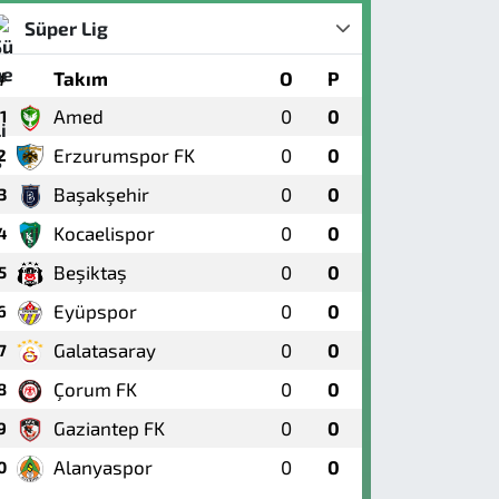
Süper Lig
#
Takım
O
P
Amed
0
0
1
Erzurumspor FK
0
0
2
Başakşehir
0
0
3
Kocaelispor
0
0
4
Beşiktaş
0
0
5
Eyüpspor
0
0
6
Galatasaray
0
0
7
Çorum FK
0
0
8
Gaziantep FK
0
0
9
Alanyaspor
0
0
0