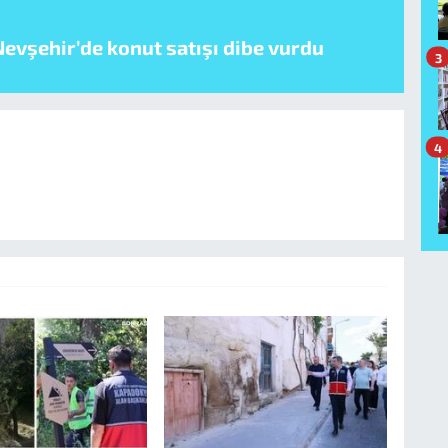
evşehir’de konut satışı dibe vurdu
3
4