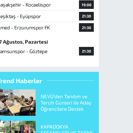
aşakşehir - Kocaelispor
19:00
eşiktaş - Eyüpspor
21:30
med - Erzurumspor FK
21:30
7 Ağustos, Pazartesi
amsunspor - Göztepe
21:30
Trend Haberler
NEVÜ’den Tanıtım ve
Tercih Günleri ile Aday
Öğrencilere Destek
KAPADOKYA
EFSANELERİ VE TARİHİ