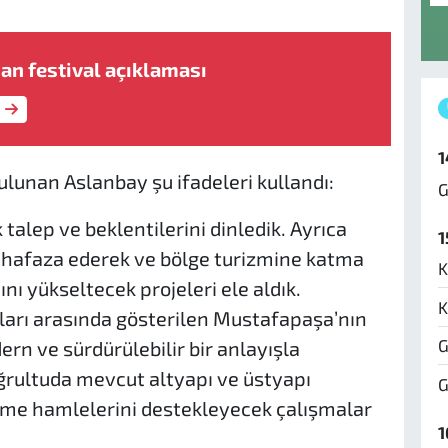
an festival açıklaması
1
bulunan Aslanbay şu ifadeleri kullandı:
G
 talep ve beklentilerini dinledik. Ayrıca
1
uhafaza ederek ve bölge turizmine katma
K
nı yükseltecek projeleri ele aldık.
K
ları arasında gösterilen Mustafapaşa’nın
G
rn ve sürdürülebilir bir anlayışla
ğrultuda mevcut altyapı ve üstyapı
G
eşme hamlelerini destekleyecek çalışmalar
1