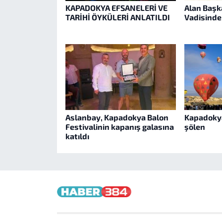
KAPADOKYA EFSANELERİ VE
Alan Başka
TARİHİ ÖYKÜLERİ ANLATILDI
Vadisinde 
Aslanbay, Kapadokya Balon
Kapadoky
Festivalinin kapanış galasına
şölen
katıldı