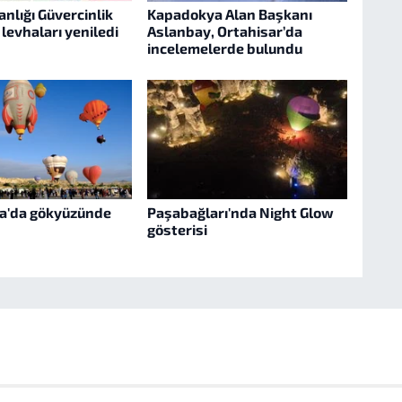
nlığı Güvercinlik
Kapadokya Alan Başkanı
levhaları yeniledi
Aslanbay, Ortahisar’da
incelemelerde bulundu
a'da gökyüzünde
Paşabağları'nda Night Glow
gösterisi