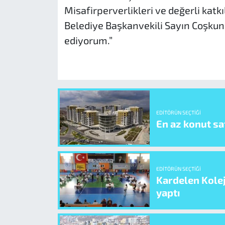
Misafirperverlikleri ve değerli kat
Belediye Başkanvekili Sayın Coşkun
ediyorum.”
EDITÖRÜN SEÇTIĞI
En az konut sat
EDITÖRÜN SEÇTIĞI
Kardelen Kolej
yaptı