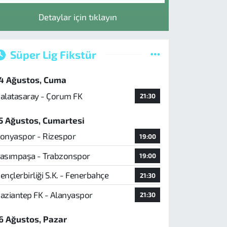
Detaylar için tıklayın
Süper Lig Fikstür
4 Ağustos, Cuma
alatasaray - Çorum FK
21:30
5 Ağustos, Cumartesi
onyaspor - Rizespor
19:00
asımpaşa - Trabzonspor
19:00
ençlerbirliği S.K. - Fenerbahçe
21:30
aziantep FK - Alanyaspor
21:30
6 Ağustos, Pazar