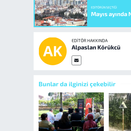
EDITÖRÜN SEÇTIĞI
Mayıs ayında N
EDITÖR HAKKINDA
Alpaslan Körükcü
Bunlar da ilginizi çekebilir