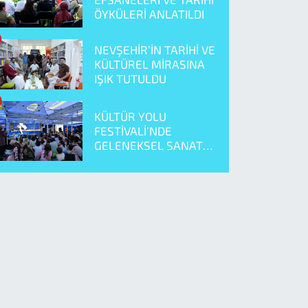
ÖYKÜLERİ ANLATILDI
NEVŞEHİR’İN TARİHİ VE
KÜLTÜREL MİRASINA
IŞIK TUTULDU
KÜLTÜR YOLU
FESTİVALİ’NDE
GELENEKSEL SANAT
ÖNE ÇIKTI