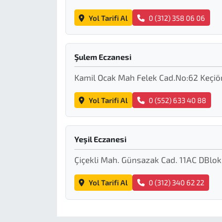
Yol Tarifi Al
0 (312) 358 06 06
Şulem Eczanesi
Kamil Ocak Mah Felek Cad.No:62 Keçiö
Yol Tarifi Al
0 (552) 633 40 88
Yeşil Eczanesi
Çiçekli Mah. Günsazak Cad. 11AC DBlo
Yol Tarifi Al
0 (312) 340 62 22