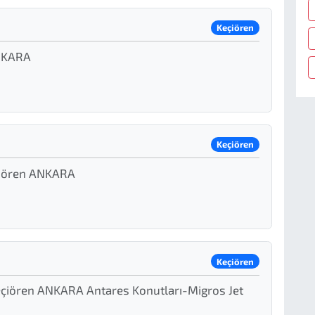
Keçiören
ANKARA
Keçiören
çiören ANKARA
Keçiören
eçiören ANKARA Antares Konutları-Migros Jet