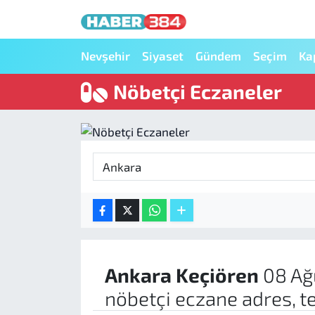
Nöbetçi Eczaneler
Nevşehir
Siyaset
Gündem
Seçim
Ka
Nöbetçi Eczaneler
Hava Durumu
Trafik Durumu
Süper Lig Puan Durumu ve Fikstür
Tüm Manşetler
Son Dakika Haberleri
Haber Arşivi
Ankara
Keçiören
08 Ağ
nöbetçi eczane adres, t