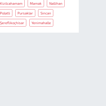
Kizilcahamam
Mamak
Nallihan
Polatli
Pursaklar
Sincan
Şereflikoçhisar
Yenimahalle