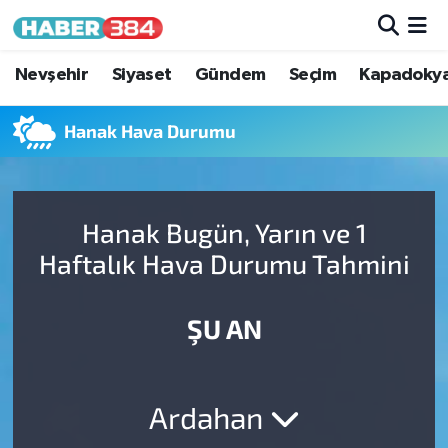
Nöbetçi Eczaneler
Nevşehir
Siyaset
Gündem
Seçim
Kapadoky
Hava Durumu
Hanak Hava Durumu
Trafik Durumu
Hanak Bugün, Yarın ve 1
Süper Lig Puan Durumu ve Fikstür
Haftalık Hava Durumu Tahmini
Tüm Manşetler
ŞU AN
Son Dakika Haberleri
Haber Arşivi
Ardahan