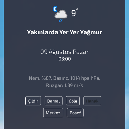
°
9
Yakınlarda Yer Yer Yağmur
09 Ağustos Pazar
03:00
Nem: %87, Basınç: 1014 hpa hPa,
Rüzgar: 1.39 m/s
Çıldır
Damal
Göle
Hanak
Merkez
Posof