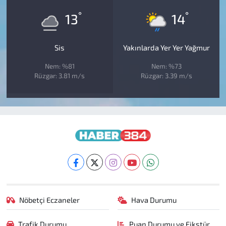
°
°
13
14
Sis
Yakınlarda Yer Yer Yağmur
Nem: %81
Nem: %73
Rüzgar: 3.81 m/s
Rüzgar: 3.39 m/s
Nöbetçi Eczaneler
Hava Durumu
Trafik Durumu
Puan Durumu ve Fikstür