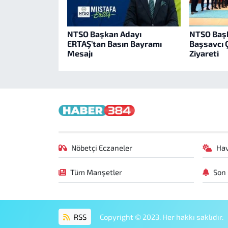
NTSO Başkan Adayı
NTSO Başk
ERTAŞ’tan Basın Bayramı
Başsavcı Ç
Mesajı
Ziyareti
Nöbetçi Eczaneler
Ha
Tüm Manşetler
Son 
RSS
Copyright © 2023. Her hakkı saklıdır.