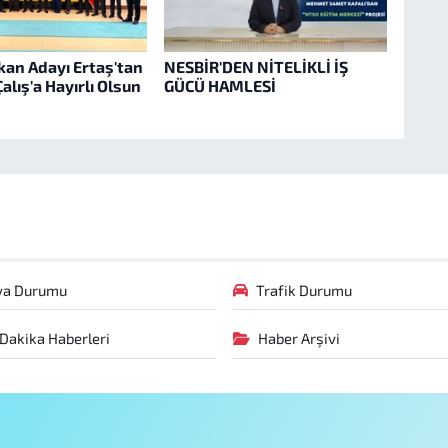
an Adayı Ertaş'tan
NESBİR'DEN NİTELİKLİ İŞ
alış'a Hayırlı Olsun
GÜCÜ HAMLESİ
va Durumu
Trafik Durumu
Dakika Haberleri
Haber Arşivi