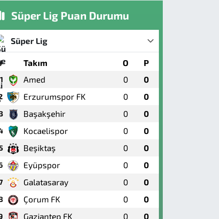
Süper Lig Puan Durumu
Süper Lig
#
Takım
O
P
Amed
0
0
1
Erzurumspor FK
0
0
2
Başakşehir
0
0
3
Kocaelispor
0
0
4
Beşiktaş
0
0
5
Eyüpspor
0
0
6
Galatasaray
0
0
7
Çorum FK
0
0
8
Gaziantep FK
0
0
9