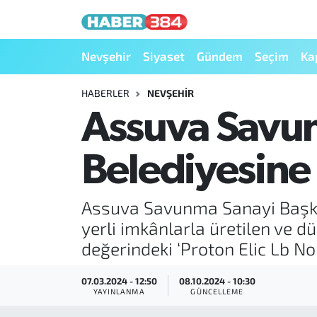
Nöbetçi Eczaneler
Nevşehir
Siyaset
Gündem
Seçim
Ka
Hava Durumu
HABERLER
NEVŞEHIR
Assuva Savu
Trafik Durumu
Belediyesine
Süper Lig Puan Durumu ve Fikstür
Tüm Manşetler
Assuva Savunma Sanayi Başkan
yerli imkânlarla üretilen ve d
Son Dakika Haberleri
değerindeki ‘Proton Elic Lb Nor
Haber Arşivi
07.03.2024 - 12:50
08.10.2024 - 10:30
YAYINLANMA
GÜNCELLEME