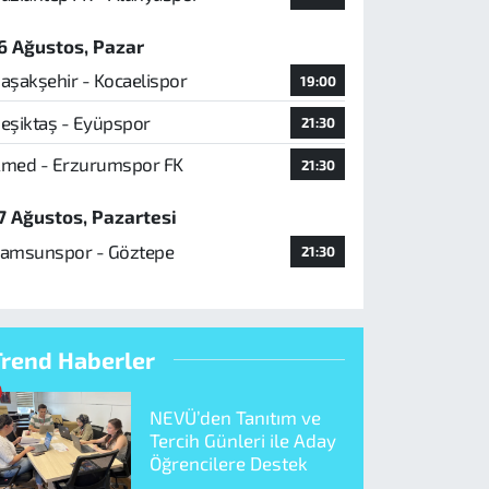
6 Ağustos, Pazar
aşakşehir - Kocaelispor
19:00
eşiktaş - Eyüpspor
21:30
med - Erzurumspor FK
21:30
7 Ağustos, Pazartesi
amsunspor - Göztepe
21:30
Trend Haberler
NEVÜ’den Tanıtım ve
Tercih Günleri ile Aday
Öğrencilere Destek