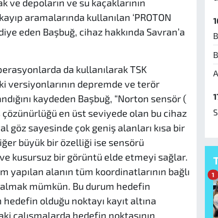
nak ve depoların ve su kaçaklarının
i kayıp aramalarında kullanılan ‘PROTON
1
diye eden Başbuğ, cihaz hakkında Savran’a
B
B
perasyonlarda da kullanılarak TSK
A
ki versiyonlarının depremde ve terör
1
andığını kaydeden Başbuğ, “Norton sensör (
S
iş çözünürlüğü en üst seviyede olan bu cihaz
l göz sayesinde çok geniş alanları kısa bir
ğer büyük bir özelliği ise sensörü
ve kusursuz bir görüntü elde etmeyi sağlar.
im yapılan alanın tüm koordinatlarının bağlı
1
na almak mümkün. Bu durum hedefin
hedefin olduğu noktayı kayıt altına
aki çalışmalarda hedefin noktasının