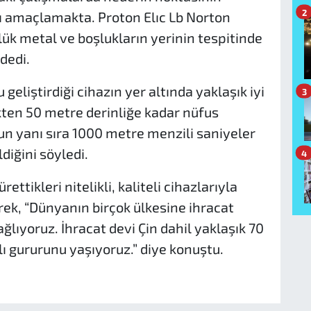
2
ı amaçlamakta. Proton Elıc Lb Norton
ük metal ve boşlukların yerinin tespitinde
dedi.
eliştirdiği cihazın yer altında yaklaşık iyi
3
kten 50 metre derinliğe kadar nüfus
un yanı sıra 1000 metre menzili saniyeler
ldiğini söyledi.
4
ttikleri nitelikli, kaliteli cihazlarıyla
ek, “Dünyanın birçok ülkesine ihracat
lıyoruz. İhracat devi Çin dahil yaklaşık 70
ı gururunu yaşıyoruz.” diye konuştu.