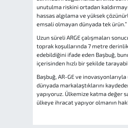
unutulma riskini ortadan kaldırmay
hassas algılama ve yüksek çözünürl
emsali olmayan dünyada tek ürün.” 
Uzun süreli ARGE çalışmaları sonucu g
toprak koşullarında 7 metre derinli
edebildiğini ifade eden Başbuğ, bun
içerisinden hızlı bir şekilde tarayabi
Başbuğ, AR-GE ve inovasyonlarıyla üre
dünyada markalaştıklarını kaydeder
yapıyoruz. Ülkemize katma değer sağ
ülkeye ihracat yapıyor olmanın hakl