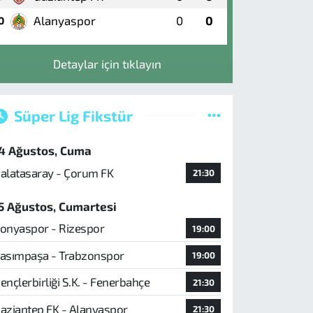
Alanyaspor
0
0
0
Detaylar için tıklayın
Süper Lig Fikstür
4 Ağustos, Cuma
alatasaray - Çorum FK
21:30
5 Ağustos, Cumartesi
onyaspor - Rizespor
19:00
asımpaşa - Trabzonspor
19:00
ençlerbirliği S.K. - Fenerbahçe
21:30
aziantep FK - Alanyaspor
21:30