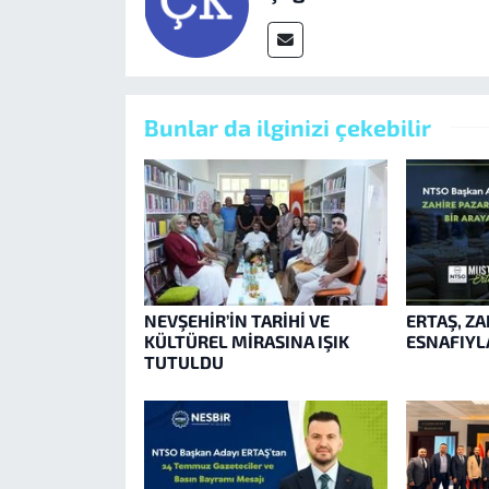
Bunlar da ilginizi çekebilir
NEVŞEHİR’İN TARİHİ VE
ERTAŞ, ZA
KÜLTÜREL MİRASINA IŞIK
ESNAFIYLA
TUTULDU