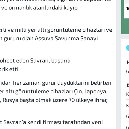
k ve ormanlık alanlardaki kayıp
1
li ve milli yer altı görüntüleme cihazları ve
nin gururu olan Assuva Savunma Sanayi
sohbet eden Savran, başarılı
1
ik etti.
G
rından her zaman gurur duyduklarını belirten
1
er altı görüntüleme cihazları Çin, Japonya,
K
, Rusya başta olmak üzere 70 ülkeye ihraç
K
G
 Savran’a kendi firması tarafından yeni
G