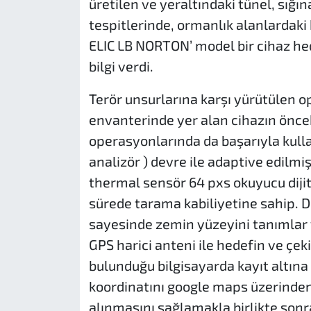
üretilen ve yeraltındaki tünel, sığı
tespitlerinde, ormanlık alanlardak
ELIC LB NORTON’ model bir cihaz he
bilgi verdi.
Terör unsurlarına karşı yürütülen o
envanterinde yer alan cihazın önce
operasyonlarında da başarıyla kull
analizör ) devre ile adaptive edilm
thermal sensör 64 pxs okuyucu dijita
sürede tarama kabiliyetine sahip. Di
sayesinde zemin yüzeyini tanımlar 
GPS harici anteni ile hedefin ve çek
bulunduğu bilgisayarda kayıt altı
koordinatını google maps üzerinden 
alınmasını sağlamakla birlikte sonr