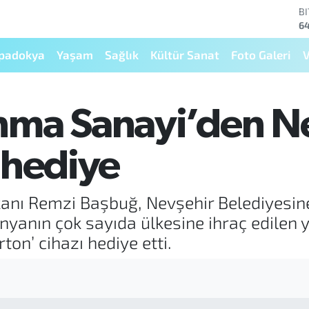
B
64
D
47
padokya
Yaşam
Sağlık
Kültür Sanat
Foto Galeri
V
E
5
S
64
nma Sanayi’den N
G
65
B
 hediye
13
ı Remzi Başbuğ, Nevşehir Belediyesine 
ünyanın çok sayıda ülkesine ihraç edilen 
ton’ cihazı hediye etti.