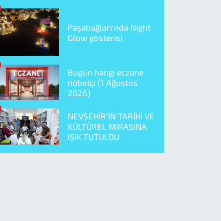
Paşabağları'nda Night
Glow gösterisi
Bugün hangi eczane
nöbetçi (1 Ağustos
2026)
NEVŞEHİR’İN TARİHİ VE
KÜLTÜREL MİRASINA
IŞIK TUTULDU