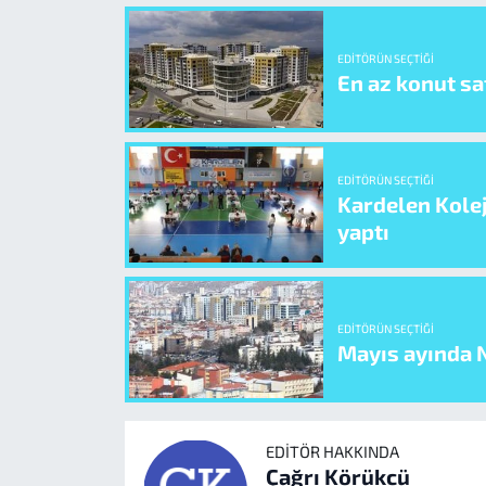
EDITÖRÜN SEÇTIĞI
En az konut sat
EDITÖRÜN SEÇTIĞI
Kardelen Kolej
yaptı
EDITÖRÜN SEÇTIĞI
Mayıs ayında N
EDITÖR HAKKINDA
Çağrı Körükcü