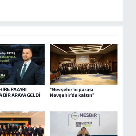
HİRE PAZARI
“Nevşehir’in parası
 BİR ARAYA GELDİ
Nevşehir’de kalsın”