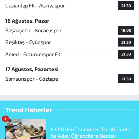
Gaziantep FK - Alanyaspor
21:30
16 Ağustos, Pazar
Başakşehir - Kocaelispor
19:00
Beşiktaş - Eyüpspor
21:30
Amed - Erzurumspor FK
21:30
17 Ağustos, Pazartesi
Samsunspor - Göztepe
21:30
Trend Haberler
1
NEVÜ’den Tanıtım ve Tercih Günleri
ile Aday Öğrencilere Destek