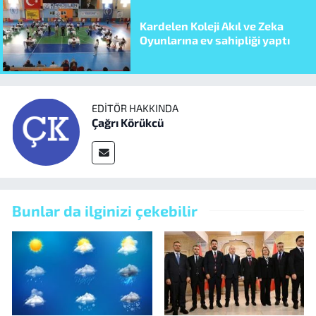
Kardelen Koleji Akıl ve Zeka
Oyunlarına ev sahipliği yaptı
EDITÖR HAKKINDA
Çağrı Körükcü
Bunlar da ilginizi çekebilir