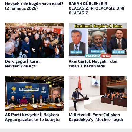
Nevşehir'de bugün hava nasıl?
BAKAN GÜRLEK: BİR
(2 Temmuz 2026)
OLACAĞIZ, İRİ OLACAĞIZ, DİRİ
OLACAĞIZ
Dervişoğlu İftarını
Akın Gürlek Nevşehir'den
Nevşehir’de Açtı
çıkan 3. bakan oldu
AK Parti Nevşehir İl Başkanı
Milletvekili Emre Çalışkan
Aygün gazetecilerle buluştu
Kapadokya’yı Meclise Taşıdı