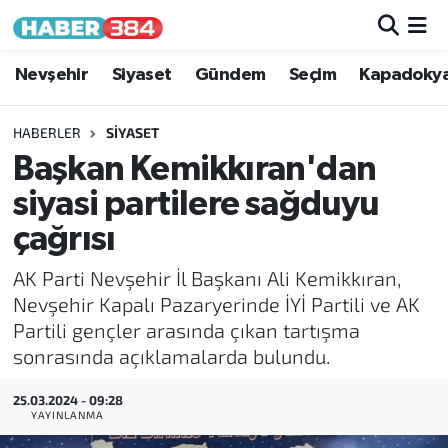
Nöbetçi Eczaneler
Nevşehir
Siyaset
Gündem
Seçim
Kapadoky
Hava Durumu
HABERLER
SIYASET
Başkan Kemikkıran'dan
Trafik Durumu
siyasi partilere sağduyu
Süper Lig Puan Durumu ve Fikstür
çağrısı
AK Parti Nevşehir İl Başkanı Ali Kemikkıran,
Tüm Manşetler
Nevşehir Kapalı Pazaryerinde İYİ Partili ve AK
Partili gençler arasında çıkan tartışma
Son Dakika Haberleri
sonrasında açıklamalarda bulundu.
Haber Arşivi
25.03.2024 - 09:28
YAYINLANMA