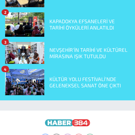
2
KAPADOKYA EFSANELERİ VE
TARİHİ ÖYKÜLERİ ANLATILDI
3
NEVŞEHİR’İN TARİHİ VE KÜLTÜREL
MİRASINA IŞIK TUTULDU
4
KÜLTÜR YOLU FESTİVALİ’NDE
GELENEKSEL SANAT ÖNE ÇIKTI