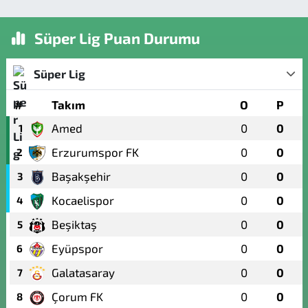
Süper Lig Puan Durumu
Süper Lig
#
Takım
O
P
Amed
0
0
1
Erzurumspor FK
0
0
2
Başakşehir
0
0
3
Kocaelispor
0
0
4
Beşiktaş
0
0
5
Eyüpspor
0
0
6
Galatasaray
0
0
7
Çorum FK
0
0
8