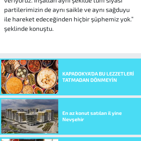
partilerimizin de aynı saikle ve aynı sağduyu
ile hareket edeceğinden hiçbir şüphemiz yok.”
şeklinde konuştu.
KAPADOKYA’DA BU LEZZETLERİ
TATMADAN DÖNMEYİN
En az konut satılan il yine
Nevşehir