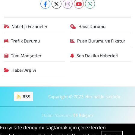
Nöbetçi Eczaneler
Hava Durumu
Trafik Durumu
Puan Durumu ve Fikstür
Tüm Manşetler
Son Dakika Haberleri
Haber Arşivi
RSS
Copyright © 2023. Her hakkı saklıdır.
Haber Yazılımı:
TE Bilişim
En iyi site deneyimi sağlamak için çerezlerden