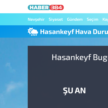
Nöbetçi Eczaneler
Nevşehir
Siyaset
Gündem
Seçim
Ka
Hasankeyf Hava Dur
Hava Durumu
Trafik Durumu
Hasankeyf Bugü
Süper Lig Puan Durumu ve Fikstür
Tüm Manşetler
Son Dakika Haberleri
ŞU AN
Haber Arşivi