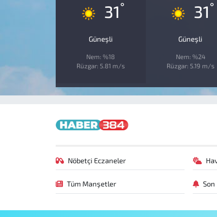
°
°
31
31
Güneşli
Güneşli
Nem: %18
Nem: %24
Rüzgar: 5.81 m/s
Rüzgar: 5.19 m/s
Nöbetçi Eczaneler
Ha
Tüm Manşetler
Son 