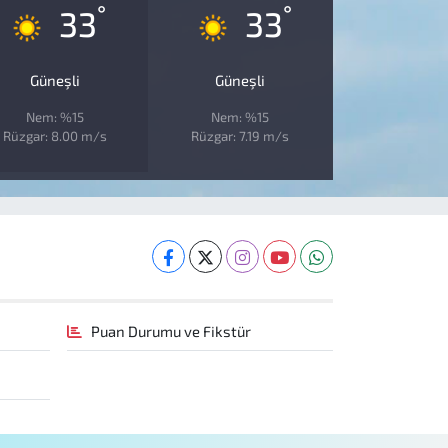
°
°
33
33
Güneşli
Güneşli
Nem: %15
Nem: %15
Rüzgar: 8.00 m/s
Rüzgar: 7.19 m/s
Puan Durumu ve Fikstür