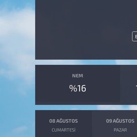
B
NEM
%16
08 AĞUSTOS
09 AĞUSTOS
CUMARTESI
PAZAR