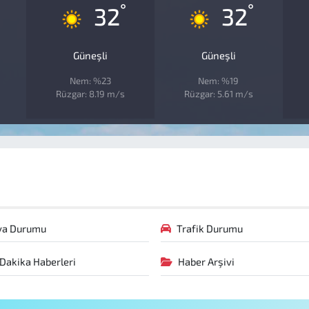
°
°
32
32
Güneşli
Güneşli
Nem: %23
Nem: %19
Rüzgar: 8.19 m/s
Rüzgar: 5.61 m/s
va Durumu
Trafik Durumu
Dakika Haberleri
Haber Arşivi