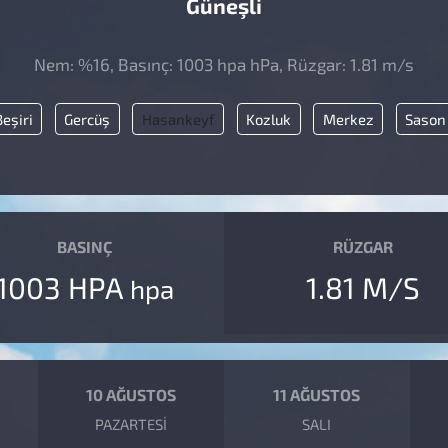
Güneşli
Nem: %16, Basınç: 1003 hpa hPa, Rüzgar: 1.81 m/s
eşiri
Gercüş
Hasankeyf
Kozluk
Merkez
Sason
BASINÇ
RÜZGAR
1003 HPA
1.81 M/S
hpa
10 AĞUSTOS
11 AĞUSTOS
PAZARTESI
SALI