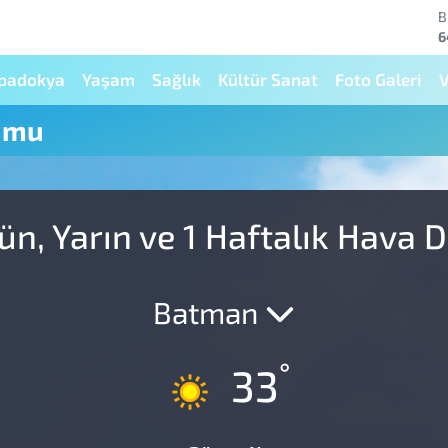
B
6
D
4
padokya
Yaşam
Sağlık
Kültür Sanat
Foto Galeri
V
E
5
umu
S
6
G
6
B
n, Yarın ve 1 Haftalık Hava
1
Batman
°
33