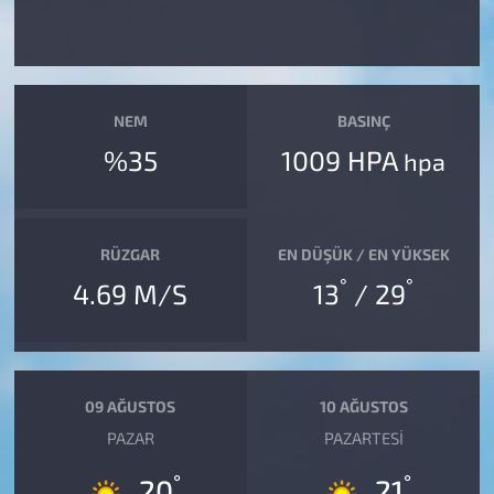
NEM
BASINÇ
%35
1009 HPA
hpa
RÜZGAR
EN DÜŞÜK / EN YÜKSEK
°
°
4.69 M/S
13
/ 29
09 AĞUSTOS
10 AĞUSTOS
PAZAR
PAZARTESI
°
°
20
21