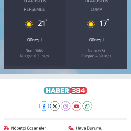
13 AĞUSTOS
14 AĞUSTOS
PERŞEMBE
CUMA
°
°
21
17
Güneşli
Güneşli
Nem: %60
Nem: %72
Rüzgar: 6.31 m/s
Rüzgar: 4.39 m/s
Nöbetçi Eczaneler
Hava Durumu