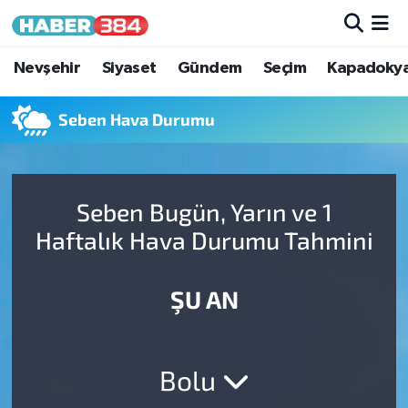
Nöbetçi Eczaneler
Nevşehir
Siyaset
Gündem
Seçim
Kapadoky
Hava Durumu
Seben Hava Durumu
Trafik Durumu
Seben Bugün, Yarın ve 1
Süper Lig Puan Durumu ve Fikstür
Haftalık Hava Durumu Tahmini
Tüm Manşetler
ŞU AN
Son Dakika Haberleri
Haber Arşivi
Bolu