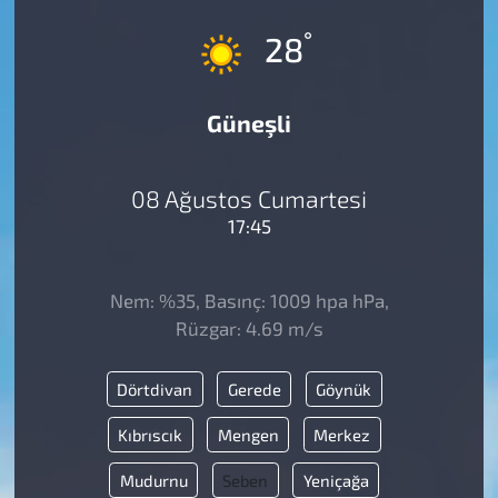
°
28
Güneşli
08 Ağustos Cumartesi
17:45
Nem: %35, Basınç: 1009 hpa hPa,
Rüzgar: 4.69 m/s
Dörtdivan
Gerede
Göynük
Kıbrıscık
Mengen
Merkez
Mudurnu
Seben
Yeniçağa