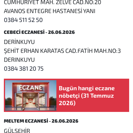
CUMHURİYET MAH. ZELVE CAD.NO:20
AVANOS ENTEGRE HASTANESİ YANI
0384 511 52 50
CEBECİ ECZANESİ - 26.06.2026
DERİNKUYU
ŞEHİT ERHAN KARATAS CAD.FATİH MAH.NO:3
DERINKUYU
0384 381 20 75
Bugün hangi eczane
nöbetçi (31 Temmuz
2026)
MELTEM ECZANESİ - 26.06.2026
GÜLŞEHİR