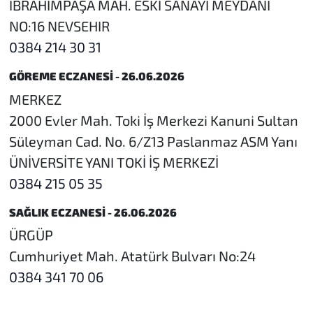
İBRAHİMPAŞA MAH. ESKİ SANAYİ MEYDANI
NO:16 NEVSEHIR
0384 214 30 31
GÖREME ECZANESİ - 26.06.2026
MERKEZ
2000 Evler Mah. Toki İş Merkezi Kanuni Sultan
Süleyman Cad. No. 6/Z13 Paslanmaz ASM Yanı
ÜNİVERSİTE YANI TOKİ İŞ MERKEZİ
0384 215 05 35
SAĞLIK ECZANESİ - 26.06.2026
ÜRGÜP
Cumhuriyet Mah. Atatürk Bulvarı No:24
0384 341 70 06