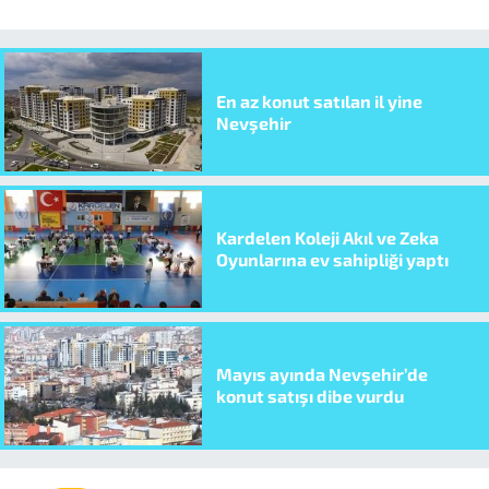
En az konut satılan il yine
Nevşehir
Kardelen Koleji Akıl ve Zeka
Oyunlarına ev sahipliği yaptı
Mayıs ayında Nevşehir’de
konut satışı dibe vurdu