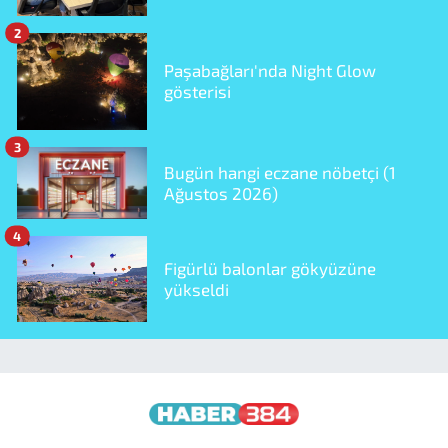
2
Paşabağları'nda Night Glow
gösterisi
3
Bugün hangi eczane nöbetçi (1
Ağustos 2026)
4
Figürlü balonlar gökyüzüne
yükseldi