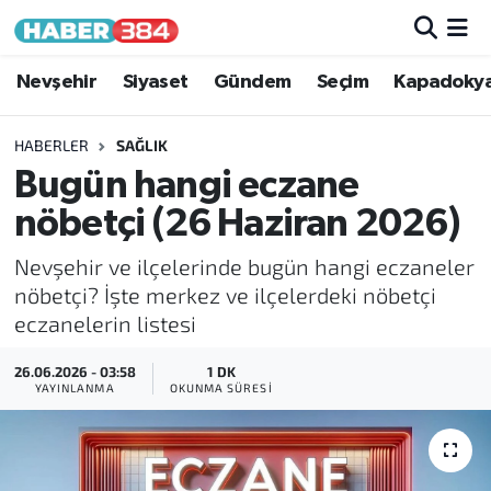
Nöbetçi Eczaneler
Nevşehir
Siyaset
Gündem
Seçim
Kapadoky
Hava Durumu
HABERLER
SAĞLIK
Bugün hangi eczane
Trafik Durumu
nöbetçi (26 Haziran 2026)
Süper Lig Puan Durumu ve Fikstür
Nevşehir ve ilçelerinde bugün hangi eczaneler
nöbetçi? İşte merkez ve ilçelerdeki nöbetçi
Tüm Manşetler
eczanelerin listesi
Son Dakika Haberleri
26.06.2026 - 03:58
1 DK
YAYINLANMA
OKUNMA SÜRESI
Haber Arşivi