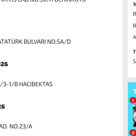
1
B
B
A
TATÜRK BULVARI NO:5A/D
1
S
026
1/3-1/B HACIBEKTAS
1
26
AD. NO:23/A
2