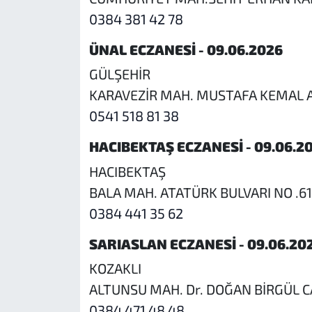
0384 381 42 78
ÜNAL ECZANESİ - 09.06.2026
GÜLŞEHİR
KARAVEZİR MAH. MUSTAFA KEMAL A
0541 518 81 38
HACIBEKTAŞ ECZANESİ - 09.06.2
HACIBEKTAŞ
BALA MAH. ATATÜRK BULVARI NO .6
0384 441 35 62
SARIASLAN ECZANESİ - 09.06.20
KOZAKLI
ALTUNSU MAH. Dr. DOĞAN BİRGÜL C
0384 471 48 48