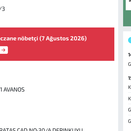
1
/3
czane nöbetçi (7 Ağustos 2026)
1
G
1
K
:1 AVANOS
K
G
G
RATAS CAD.NO:30/A DERINKUYU