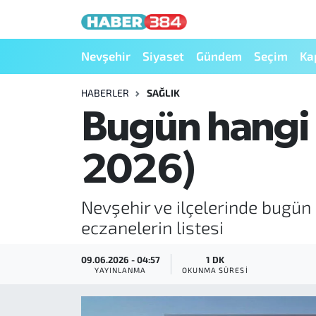
Nöbetçi Eczaneler
Nevşehir
Siyaset
Gündem
Seçim
Ka
Hava Durumu
HABERLER
SAĞLIK
Bugün hangi 
Trafik Durumu
2026)
Süper Lig Puan Durumu ve Fikstür
Tüm Manşetler
Nevşehir ve ilçelerinde bugün 
eczanelerin listesi
Son Dakika Haberleri
09.06.2026 - 04:57
1 DK
Haber Arşivi
YAYINLANMA
OKUNMA SÜRESI