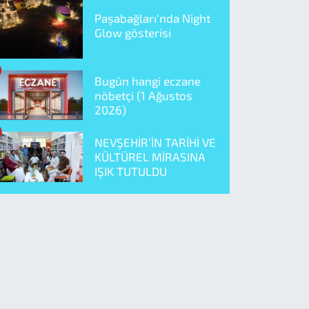
Paşabağları'nda Night
Glow gösterisi
Bugün hangi eczane
nöbetçi (1 Ağustos
2026)
NEVŞEHİR’İN TARİHİ VE
KÜLTÜREL MİRASINA
IŞIK TUTULDU