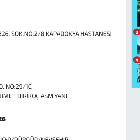
3
226. SOK.NO:2/8 KAPADOKYA HASTANESİ
4
. NO:29/1C
NİMET DİRİKOÇ ASM YANI
26
NO:9/DÜRGÜP/NEVSEHIR