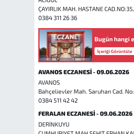
ÇAYIRLIK MAH. HASTANE CAD.NO:35
0384 311 26 36
Bugün hangi e
İçeriği Görüntüle
AVANOS ECZANESİ - 09.06.2026
AVANOS
Bahçelievler Mah. Saruhan Cad. No
0384 511 42 42
FERALAN ECZANESİ - 09.06.2026
DERİNKUYU
CUMHURIYET MAH.SEHIT ERHAN KA