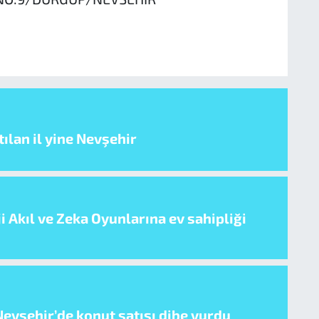
ılan il yine Nevşehir
i Akıl ve Zeka Oyunlarına ev sahipliği
evşehir’de konut satışı dibe vurdu