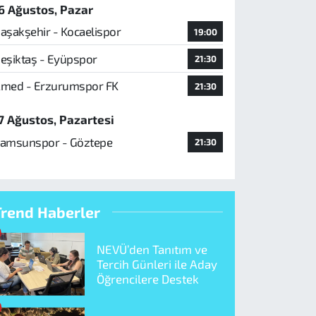
6 Ağustos, Pazar
aşakşehir - Kocaelispor
19:00
eşiktaş - Eyüpspor
21:30
med - Erzurumspor FK
21:30
7 Ağustos, Pazartesi
amsunspor - Göztepe
21:30
Trend Haberler
NEVÜ’den Tanıtım ve
Tercih Günleri ile Aday
Öğrencilere Destek