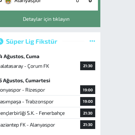
Alanyaspor
0
0
0
Detaylar için tıklayın
Süper Lig Fikstür
4 Ağustos, Cuma
alatasaray - Çorum FK
21:30
5 Ağustos, Cumartesi
onyaspor - Rizespor
19:00
asımpaşa - Trabzonspor
19:00
ençlerbirliği S.K. - Fenerbahçe
21:30
aziantep FK - Alanyaspor
21:30