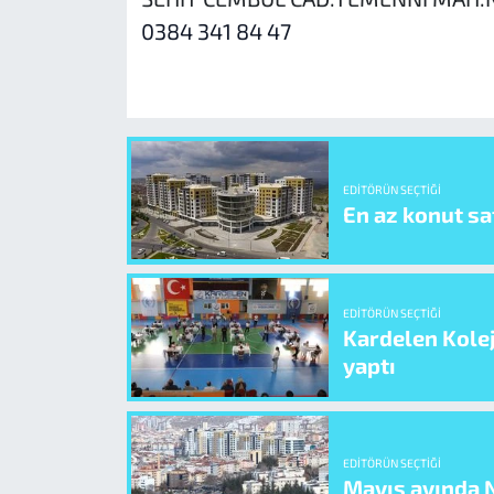
0384 341 84 47
EDITÖRÜN SEÇTIĞI
En az konut sat
EDITÖRÜN SEÇTIĞI
Kardelen Kolej
yaptı
EDITÖRÜN SEÇTIĞI
Mayıs ayında N