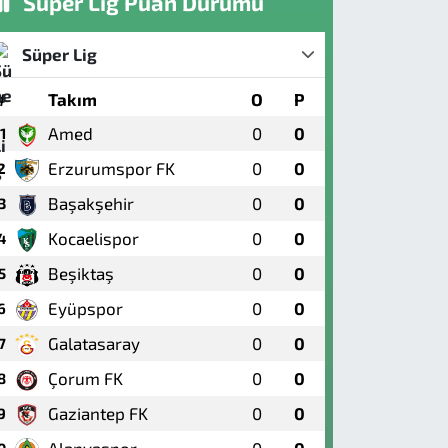
Süper Lig Puan Durumu
Süper Lig
#
Takım
O
P
Amed
0
0
1
Erzurumspor FK
0
0
2
Başakşehir
0
0
3
Kocaelispor
0
0
4
Beşiktaş
0
0
5
Eyüpspor
0
0
6
Galatasaray
0
0
7
Çorum FK
0
0
8
Gaziantep FK
0
0
9